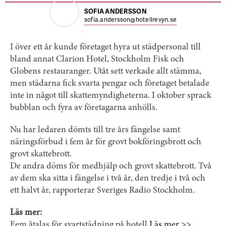
SOFIA ANDERSSON
sofia.andersson@hotellrevyn.se
I över ett år kunde företaget hyra ut städpersonal till
bland annat Clarion Hotel, Stockholm Fisk och
Globens restauranger. Utåt sett verkade allt stämma,
men städarna fick svarta pengar och företaget betalade
inte in något till skattemyndigheterna. I oktober sprack
bubblan och fyra av företagarna anhölls.
Nu har ledaren dömts till tre års fängelse samt
näringsförbud i fem år för grovt bokföringsbrott och
grovt skattebrott.
De andra döms för medhjälp och grovt skattebrott. Två
av dem ska sitta i fängelse i två år, den tredje i två och
ett halvt år, rapporterar Sveriges Radio Stockholm.
Läs mer:
Fem åtalas för svartstädning på hotell
Läs mer >>