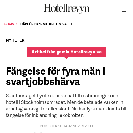
DÄRFÖR BRYR SIG HRF OM VALET
SENASTE
SE
NYHETER
Artikel från gamla Hotellrevyn.se
Fängelse för fyra män i
svartjobbshärva
Städföretaget hyrde ut personal till restauranger och
hotell i Stockholmsområdet. Men de betalade varken in
arbetsgivaravgifter eller skatt. Nu har fyra män dömts till
fängelse för inblandning i ekobrotten.
PUBLICERAD 14 JANUARI 2009