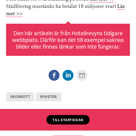
Städföretag misstänks ha betalat 18 miljoner svart
Läs
mer >>
Den här artikeln är från Hotellrevyns tidigare
webbplats. Därför kan det till exempel saknas
bilder eller finnas länkar som inte fungerar.
EKOBROTT
NYHETER
TILL STARTSIDAN