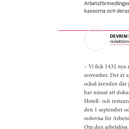
Arbetsförmedlingens
kassorna och deras
DEVRIM
redaktion
– Vi fick 1432 nya
november. Det är al
också ärenden där 
har missat att doku
Hotell- och restau
den 1 september oc
redovisa för Arbetsf
Om den arbetslösa u