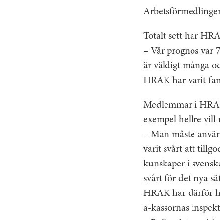
Arbetsförmedlingen
Totalt sett har HRA
– Vår prognos var 7
är väldigt många o
HRAK har varit fant
Medlemmar i HRAK h
exempel hellre vill 
– Man måste använd
varit svårt att ti
kunskaper i svenska
svårt för det nya sä
HRAK har därför h
a-kassornas inspek