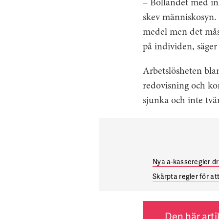
– Bollandet med i
skev människosyn. D
medel men det måste
på individen, säger
Arbetslösheten bl
redovisning och ko
sjunka och inte tv
Nya a-kasseregler d
Skärpta regler för at
Den här arti