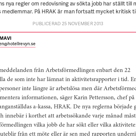
 nya regler om redovisning av sökta jobb har ställt till 
 medlemmar. På HRAK är man fortsatt mycket kritisk til
PUBLICERAD 25 NOVEMBER 2013
 MAVI
en@hotellrevyn.se
 meddelanden från Arbetsförmedlingen enbart den 22
la de som inte har lämnat in aktivitetsrapporter i tid. E
personer inte längre är arbetslösa men där Arbetsförme
mentera informationen, säger Karin Pettersson, chef på
ranganställdas a-kassa, HRAK. De nya reglerna började g
h innebär i korthet att arbetssökande varje månad måst
örmedlingen vilka jobb de har sökt eller vilka aktiviteter
teblir från ett möte eller är sen med rapporten underrä