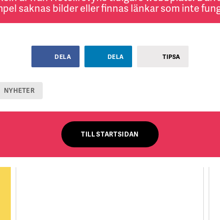
pel saknas bilder eller finnas länkar som inte fung
DELA
DELA
TIPSA
NYHETER
TILL STARTSIDAN