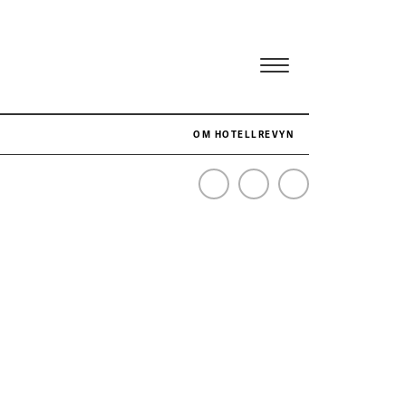
OM HOTELLREVYN
NÄR HOTELLREVYN SLOG SVENSKT REKORD I SIMPELHET
SENASTE