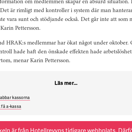
nformation om medlemmen skapar en absurd situation. 
et är rimligt med kontroller i system där man hanterar 
 vara sunt och stödjande också. Det går inte att som nu
 Karin Pettersson.
and HRAK:s medlemmar har ökat något under oktober.
ntroll hade haft den önskade effekten hade arbetslöshet
ärtom, menar Karin Pettersson.
Läs mer…
rabbar kassorna
t få a-kassa
keln är från Hotellrevyns tidigare webbplats. Därför