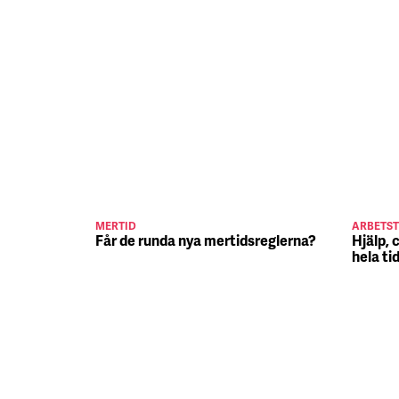
MERTID
ARBETST
Får de runda nya mertidsreglerna?
Hjälp, 
hela ti