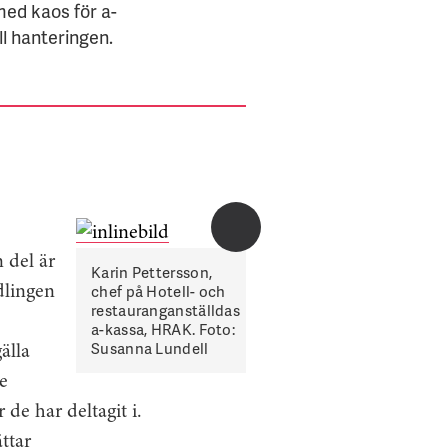
med kaos för a-
l hanteringen.
n del är
Karin Pettersson,
chef på Hotell- och
dlingen
restauranganställdas
a-kassa, HRAK. Foto:
Susanna Lundell
älla
e
 de har deltagit i.
ttar