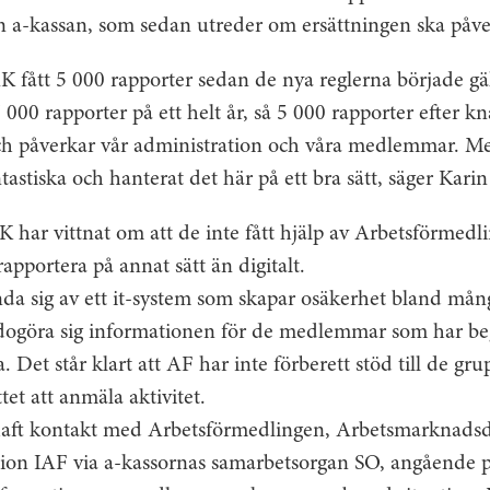
 a-kassan, som sedan utreder om ersättningen ska påve
K fått 5 000 rapporter sedan de nya reglerna började gäl
 000 rapporter på ett helt år, så 5 000 rapporter efter 
ch påverkar vår administration och våra medlemmar. M
astiska och hanterat det här på ett bra sätt, säger Karin
ar vittnat om att de inte fått hjälp av Arbetsförmedli
rapportera på annat sätt än digitalt.
a sig av ett it-system som skapar osäkerhet bland mån
llgodogöra sig informationen för de medlemmar som har b
. Det står klart att AF har inte förberett stöd till de gr
ttet att anmäla aktivitet.
aft kontakt med Arbetsförmedlingen, Arbetsmarknads
tion IAF via a-kassornas samarbetsorgan SO, angående 