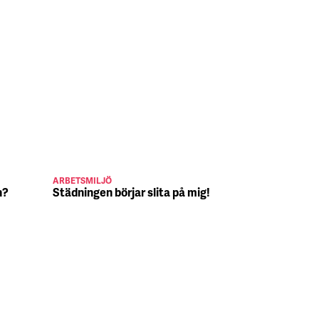
ARBETSMILJÖ
JULJOBB
n?
Städningen börjar slita på mig!
Suck, Nina 
julafton