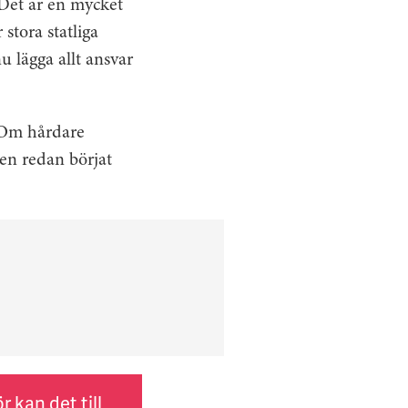
Det är en mycket
stora statliga
 lägga allt ansvar
 Om hårdare
en redan börjat
 kan det till