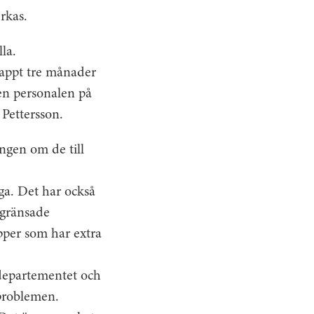
rkas.
la.
knappt tre månader
en personalen på
 Pettersson.
ngen om de till
ga. Det har också
egränsade
upper som har extra
departementet och
problemen.