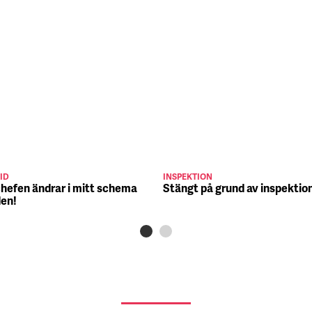
ID
INSPEKTION
chefen ändrar i mitt schema
Stängt på grund av inspektio
den!