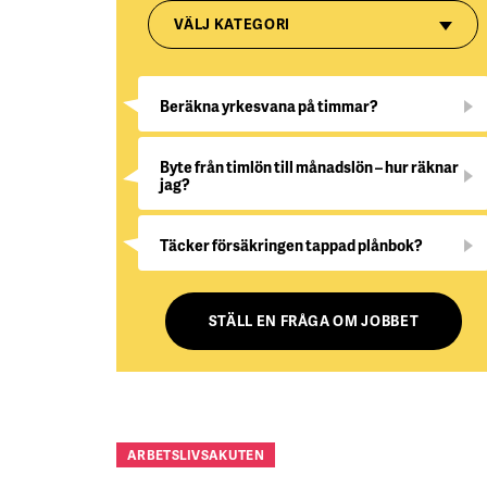
VÄLJ KATEGORI
Beräkna yrkesvana på timmar?
Byte från timlön till månadslön – hur räknar
jag?
Täcker försäkringen tappad plånbok?
STÄLL EN FRÅGA OM JOBBET
ARBETSLIVSAKUTEN