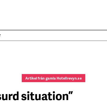
T
Artikel från gamla Hotellrevyn.se
urd situation”