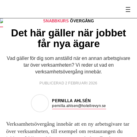
SNABBKURS
ÖVERGÅNG
FOTO:
Istockphoto, Mostphotos
Det här gäller när jobbet
får nya ägare
Vad gäller för dig som anställd när en annan arbetsgivare
tar över verksamheten? Vi reder ut vad en
verksamhetsövergång innebär.
PUBLICERAD 2 FEBRUARI 2026
PERNILLA AHLSÉN
pernilla.ahlsen@hotellrevyn.se
Verksamhetsövergång innebär att en ny arbets­givare tar
över verksamheten, till exempel om restaurangen du