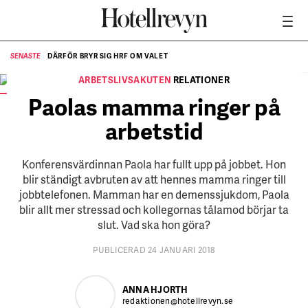
DÄRFÖR BRYR SIG HRF OM VALET
SENASTE
SE
ARBETSLIVSAKUTEN
RELATIONER
Paolas mamma ringer till jobbet hela tiden.
ILLUSTRATION:
Anna Nilsson
Paolas mamma ringer på
arbetstid
Konferensvärdinnan Paola har fullt upp på jobbet. Hon
blir ständigt avbruten av att hennes mamma ringer till
jobbtelefonen. Mamman har en demenssjukdom, Paola
blir allt mer stressad och kollegornas tålamod börjar ta
slut. Vad ska hon göra?
PUBLICERAD 24 JANUARI 2018
ANNA HJORTH
redaktionen@hotellrevyn.se