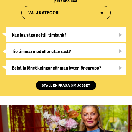
personalmat
VÄLJ KATEGORI
Kan jag säga nej till timbank?
Tio timmar med eller utan rast?
Behålla löneökningar när man byter lönegrupp?
STÄLL EN FRÅGA OM JOBBET