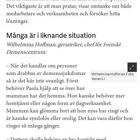
Det viktigaste är att man pratar, visar omtanke om både
medarbetare och verksamheten och försöker hitta
lösningar.
Många är i liknande situation
Wilhelmina Hoffman, geriatriker, chef för Svenskt
Demens­centrum:
– När det handlar om personer
som drabbas av demenssjukdomar
Wilhelmina Hoffman. Foto:
Yanan Li
så är det här inte ovanligt. Först
behöver Paola hjälp att se över hur
mamman har det hemma. Hon kanske behöver mer
hemtjänst eller någon form av dagverksamhet.
Mamman kan glömma bort att hon nyss har ringt och
är kanske sysslolös eller orolig. Det kan vara därför hon
ringer så många gånger.
– Dottern skulle behöva en bra kontakt med