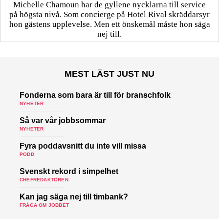
Michelle Chamoun har de gyllene nycklarna till service
på högsta nivå. Som concierge på Hotel Rival skräddarsyr
hon gästens upp­levelse. Men ett önskemål måste hon säga
nej till.
MEST LÄST JUST NU
Fonderna som bara är till för branschfolk
NYHETER
Så var vår jobbsommar
NYHETER
Fyra poddavsnitt du inte vill missa
PODD
Svenskt rekord i simpelhet
CHEFREDAKTÖREN
Kan jag säga nej till timbank?
FRÅGA OM JOBBET