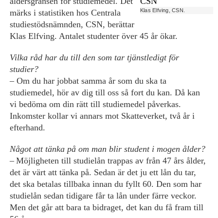
åldersgränsen för studiemedel. Det
Klas Elfving, CSN.
märks i statistiken hos Centrala
studiestödsnämnden, CSN, berättar
Klas Elfving. Antalet studenter över 45 år ökar.
Vilka råd har du till den som tar tjänstledigt för
studier?
– Om du har jobbat samma år som du ska ta
studiemedel, hör av dig till oss så fort du kan. Då kan
vi bedöma om din rätt till studiemedel påverkas.
Inkomster kollar vi annars mot Skatteverket, två år i
efterhand.
Något att tänka på om man blir student i mogen ålder?
– Möjligheten till studielån trappas av från 47 års ålder,
det är värt att tänka på. Sedan är det ju ett lån du tar,
det ska betalas tillbaka innan du fyllt 60. Den som har
studielån sedan tidigare får ta lån under färre veckor.
Men det går att bara ta bidraget, det kan du få fram till