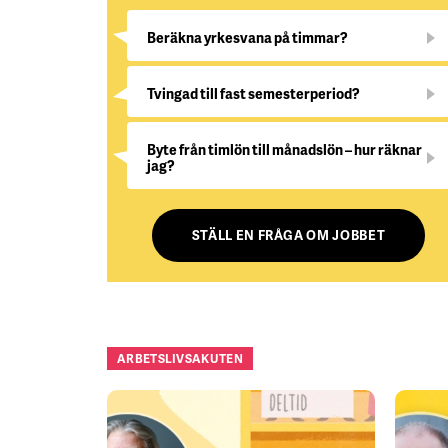
Beräkna yrkesvana på timmar?
Tvingad till fast semesterperiod?
Byte från timlön till månadslön – hur räknar
jag?
STÄLL EN FRÅGA OM JOBBET
ARBETSLIVSAKUTEN