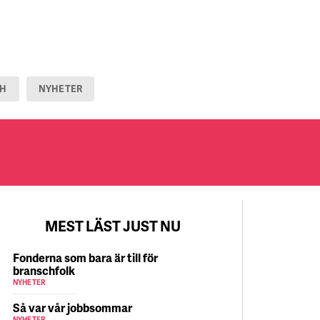
AH
NYHETER
MEST LÄST JUST NU
Fonderna som bara är till för
branschfolk
NYHETER
Så var vår jobbsommar
NYHETER