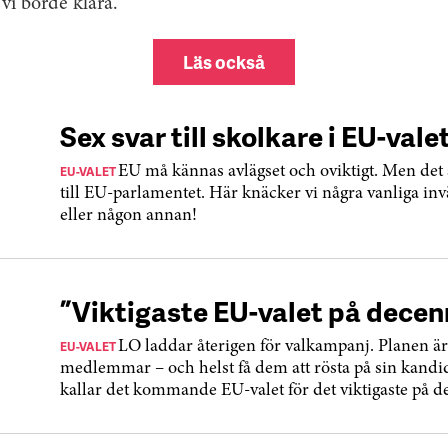
 vi borde klara.
Läs också
Sex svar till skolkare i EU-vale
EU-VALET
EU må kännas avlägset och oviktigt. Men det är
till EU-parlamentet. Här knäcker vi några vanliga inv
eller någon annan!
”Viktigaste EU-valet på decen
EU-VALET
LO laddar återigen för valkampanj. Planen är
medlemmar – och helst få dem att rösta på sin kandi
kallar det kommande EU-valet för det viktigaste på d