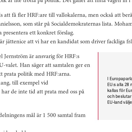
k är lite trötta på politik. Det gäller att hitta vägen in i
s att få fler HRF:are till vallokalerna, men också att be
nielsson, som står på Socialdemokraternas lista. Moham
 presentera ett konkret förslag.
är jättenice att vi har en kandidat som driver fackliga fr
Jernström är ansvarig för HRF:s
U-valet. Han säger att samtalen ger en
tt prata politik med HRF:arna.
I Europaparl
ng, till exempel vid
EU:s alla 2
kallas för E
 har de inte tid att prata med oss på
och beslutar
EU-land välj
representer
I Sverige hål
vdelningens mål är 1 500 samtal fram
söndagen den