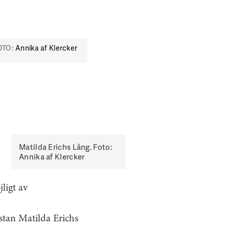
OTO:
Annika af Klercker
Matilda Erichs Lång. Foto:
Annika af Klercker
ligt av
istan Matilda Erichs