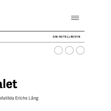
OM HOTELLREVYN
NÄR HOTELLREVYN SLOG SVENSKT REKORD I SIMPELHET
SENASTE
alet
 Matilda Erichs Lång