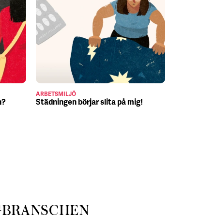
ARBETSMILJÖ
JULJOBB
n?
Städningen börjar slita på mig!
Suck, Nina 
julafton
GBRANSCHEN