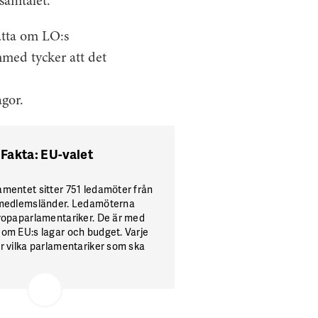
 samtalet.
rätta om LO:s
med tycker att det
ågor.
Fakta: EU-valet
amentet sitter 751 ledamöter från
8 medlemsländer. Ledamöterna
uropaparlamentariker. De är med
 om EU:s lagar och budget. Varje
er vilka parlamentariker som ska
a landet de kommande fem åren.
ls valet till Europaparlamentet
 26 maj.Källa: Riksdagen.se