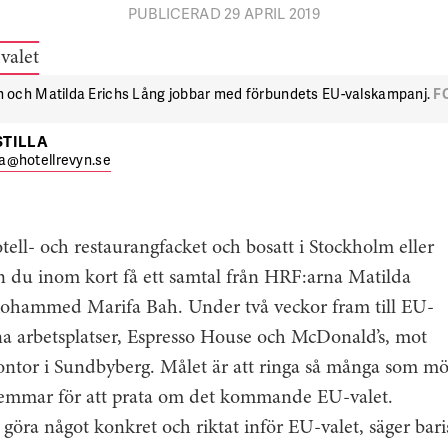
PUBLICERAD 29 APRIL 2019
och Matilda Erichs Lång jobbar med förbundets EU-valskampanj.
F
STILLA
lla@hotellrevyn.se
ll- och restaurangfacket och bosatt i Stockholm eller
 du inom kort få ett samtal från HRF:arna Matilda
Mohammed Marifa Bah. Under två veckor fram till EU-
ina arbetsplatser, Espresso House och McDonald’s, mot
ntor i Sundbyberg. Målet är att ringa så många som möj
emmar för att prata om det kommande EU-valet.
 göra något konkret och riktat inför EU-valet, säger bar