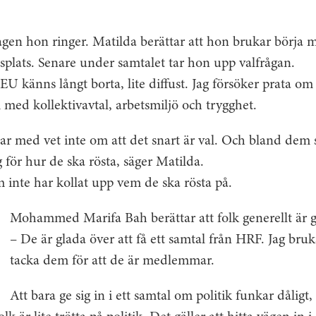
agen hon ringer. Matilda berättar att hon brukar börja m
tsplats. Senare under samtalet tar hon upp valfrågan.
EU känns långt borta, lite diffust. Jag försöker prata o
m med kollektivavtal, arbetsmiljö och trygghet.
r med vet inte om att det snart är val. Och bland dem s
 för hur de ska rösta, säger Matilda.
 inte har kollat upp vem de ska rösta på.
Mohammed Marifa Bah berättar att folk generellt är gl
– De är glada över att få ett samtal från HRF. Jag bru
tacka dem för att de är medlemmar.
Att bara ge sig in i ett samtal om politik funkar dåligt,