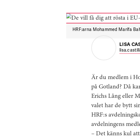
HRF:arna Mohammed Marifa Bah 
LISA CA
lisa.casti
Är du medlem i Hote
på Gotland? Då kan
Erichs Lång eller 
valet har de bytt s
HRF:s avdelningsko
avdelningens medl
– Det känns kul att