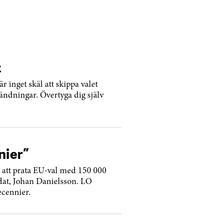
t
 inget skäl att skippa valet
ändningar. Övertyga dig själv
nier”
 att prata EU-val med 150 000
dat, Johan Danielsson. LO
ecennier.