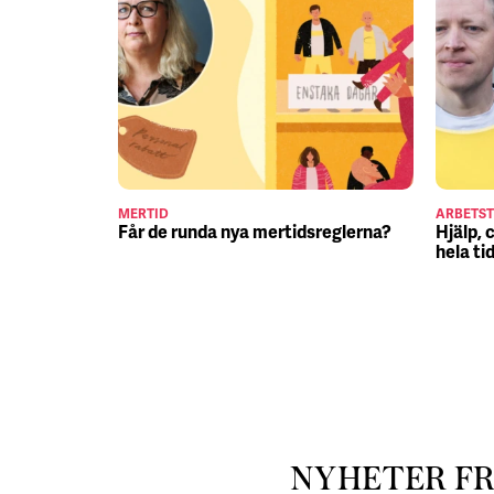
MERTID
ARBETST
Får de runda nya mertidsreglerna?
Hjälp, 
hela ti
NYHETER F