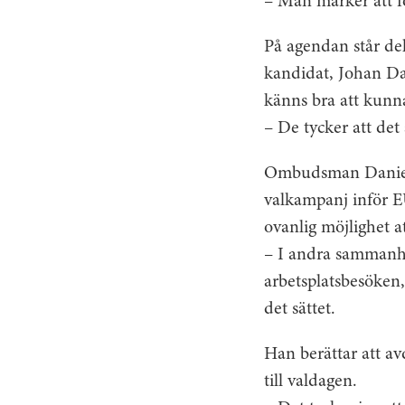
– Man märker att fol
På agendan står del
kandidat, Johan Da
känns bra att kunna
– De tycker att det 
Ombudsman Daniel 
valkampanj inför E
ovanlig möjlighet a
– I andra sammanha
arbetsplatsbesöken,
det sättet.
Han berättar att a
till valdagen.