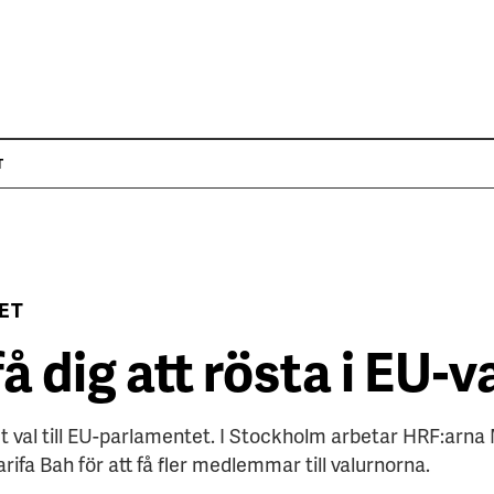
T
ET
få dig att rösta i EU-v
det val till EU-parlamentet. I Stockholm arbetar HRF:arna
a Bah för att få fler medlemmar till valurnorna.