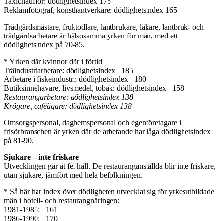
Taxichaufför: dödlighetsindex 175
Reklamfotograf, konsthantverkare: dödlighetsindex 165
Trädgårdsmästare, fruktodlare, lantbrukare, läkare, lantbruk- och
trädgårdsarbetare är hälsosamma yrken för män, med ett
dödlighetsindex på 70-85.
* Yrken där kvinnor dör i förtid
Träindustriarbetare: dödlighetsindex 185
Arbetare i fiskeindustri: dödlighetsindex 180
Butiksinnehavare, livsmedel, tobak: dödlighetsindex 158
Restaurangarbetare: dödlighetsindex 138
Krögare, caféägare: dödlighetsindex 138
Omsorgspersonal, daghemspersonal och egenföretagare i
frisörbranschen är yrken där de arbetande har låga dödlighetsindex
på 81-90.
Sjukare – inte friskare
Utvecklingen går åt fel håll. De restauranganställda blir inte friskare,
utan sjukare, jämfört med hela befolkningen.
* Så här har index över dödligheten utvecklat sig för yrkesutbildade
män i hotell- och restaurangnäringen:
1981-1985: 161
1986-1990: 170