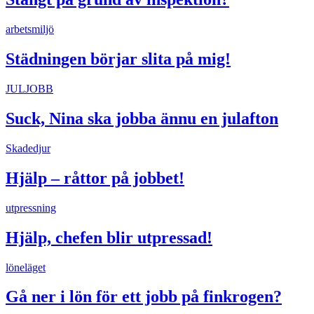
arbetsmiljö
Städningen börjar slita på mig!
JULJOBB
Suck, Nina ska jobba ännu en julafton
Skadedjur
Hjälp – råttor på jobbet!
utpressning
Hjälp, chefen blir utpressad!
löneläget
Gå ner i lön för ett jobb på finkrogen?