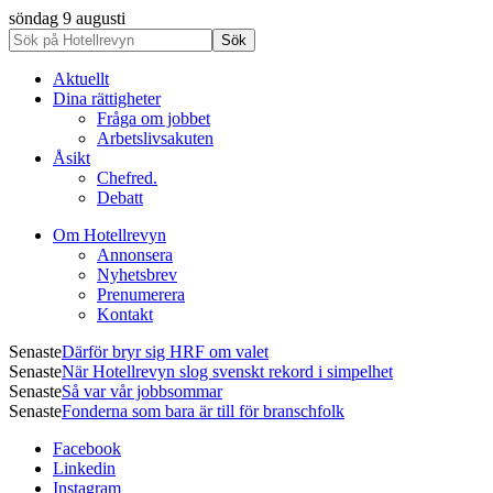
söndag 9 augusti
Aktuellt
Dina rättigheter
Fråga om jobbet
Arbetslivsakuten
Åsikt
Chefred.
Debatt
Om Hotellrevyn
Annonsera
Nyhetsbrev
Prenumerera
Kontakt
Senaste
Därför bryr sig HRF om valet
Senaste
När Hotellrevyn slog svenskt rekord i simpelhet
Senaste
Så var vår jobbsommar
Senaste
Fonderna som bara är till för branschfolk
Facebook
Linkedin
Instagram