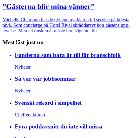
”Gästerna blir mina vänner”
Michelle Chamoun har de gyllene nycklarna till service på högsta
nivå. Som concierge på Hotel Rival skräddarsyr hon gästens upp­
levelse. Men ett önskemål måste hon säga nej till.
Mest läst just nu
Fonderna som bara är till för branschfolk
Nyheter
Så var vår jobbsommar
Nyheter
Svenskt rekord i simpelhet
Chefredaktören
Fyra poddavsnitt du inte vill missa