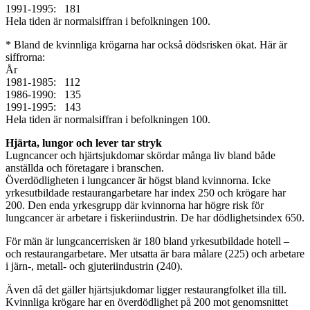
1991-1995: 181
Hela tiden är normalsiffran i befolkningen 100.
* Bland de kvinnliga krögarna har också dödsrisken ökat. Här är
siffrorna:
År
1981-1985: 112
1986-1990: 135
1991-1995: 143
Hela tiden är normalsiffran i befolkningen 100.
Hjärta, lungor och lever tar stryk
Lugncancer och hjärtsjukdomar skördar många liv bland både
anställda och företagare i branschen.
Överdödligheten i lungcancer är högst bland kvinnorna. Icke
yrkesutbildade restaurangarbetare har index 250 och krögare har
200. Den enda yrkesgrupp där kvinnorna har högre risk för
lungcancer är arbetare i fiskeriindustrin. De har dödlighetsindex 650.
För män är lungcancerrisken är 180 bland yrkesutbildade hotell –
och restaurangarbetare. Mer utsatta är bara målare (225) och arbetare
i järn-, metall- och gjuteriindustrin (240).
Även då det gäller hjärtsjukdomar ligger restaurangfolket illa till.
Kvinnliga krögare har en överdödlighet på 200 mot genomsnittet