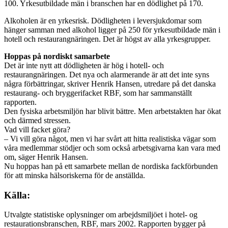
100. Yrkesutbildade män i branschen har en dödlighet på 170.
Alkoholen är en yrkesrisk. Dödligheten i leversjukdomar som
hänger samman med alkohol ligger på 250 för yrkesutbildade män i
hotell och restaurangnäringen. Det är högst av alla yrkesgrupper.
Hoppas på nordiskt samarbete
Det är inte nytt att dödligheten är hög i hotell- och
restaurangnäringen. Det nya och alarmerande är att det inte syns
några förbättringar, skriver Henrik Hansen, utredare på det danska
restaurang- och bryggerifacket RBF, som har sammanställt
rapporten.
Den fysiska arbetsmiljön har blivit bättre. Men arbetstakten har ökat
och därmed stressen.
Vad vill facket göra?
– Vi vill göra något, men vi har svårt att hitta realistiska vägar som
våra medlemmar stödjer och som också arbetsgivarna kan vara med
om, säger Henrik Hansen.
Nu hoppas han på ett samarbete mellan de nordiska fackförbunden
för att minska hälsoriskerna för de anställda.
Källa:
Utvalgte statistiske oplysninger om arbejdsmiljöet i hotel- og
restaurationsbranschen, RBF, mars 2002. Rapporten bygger på