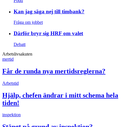
Podd
Kan jag säga nej till timbank?
Fråga om jobbet
Därför bryr sig HRF om valet
Debatt
Arbetslivsakuten
mertid
Får de runda nya mertidsreglerna?
Arbetstid
Hjälp, chefen ändrar i mitt schema hela
tiden!
inspektion
Stängt på grund av inspektion?