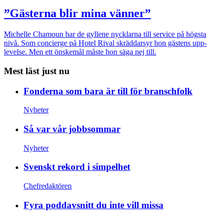
”Gästerna blir mina vänner”
Michelle Chamoun har de gyllene nycklarna till service på högsta
nivå. Som concierge på Hotel Rival skräddarsyr hon gästens upp­
levelse. Men ett önskemål måste hon säga nej till.
Mest läst just nu
Fonderna som bara är till för branschfolk
Nyheter
Så var vår jobbsommar
Nyheter
Svenskt rekord i simpelhet
Chefredaktören
Fyra poddavsnitt du inte vill missa