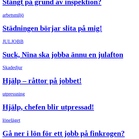
Stängt på grund av inspektion?
arbetsmiljö
Städningen börjar slita på mig!
JULJOBB
Suck, Nina ska jobba ännu en julafton
Skadedjur
Hjälp – råttor på jobbet!
utpressning
Hjälp, chefen blir utpressad!
löneläget
Gå ner i lön för ett jobb på finkrogen?