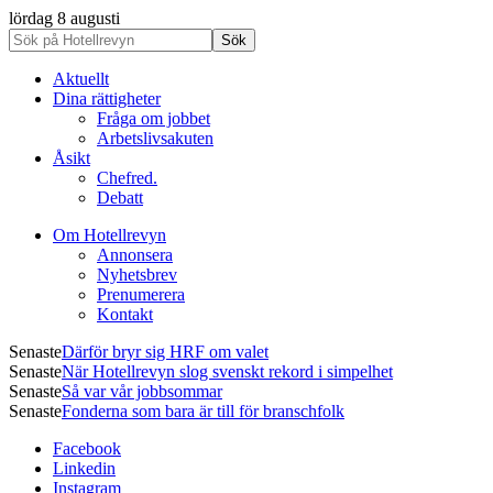
lördag 8 augusti
Aktuellt
Dina rättigheter
Fråga om jobbet
Arbetslivsakuten
Åsikt
Chefred.
Debatt
Om Hotellrevyn
Annonsera
Nyhetsbrev
Prenumerera
Kontakt
Senaste
Därför bryr sig HRF om valet
Senaste
När Hotellrevyn slog svenskt rekord i simpelhet
Senaste
Så var vår jobbsommar
Senaste
Fonderna som bara är till för branschfolk
Facebook
Linkedin
Instagram