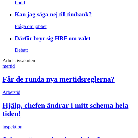
Podd
Kan jag säga nej till timbank?
Fråga om jobbet
Därför bryr sig HRF om valet
Debatt
Arbetslivsakuten
mertid
Får de runda nya mertidsreglerna?
Arbetstid
Hjälp, chefen ändrar i mitt schema hela
tiden!
inspektion