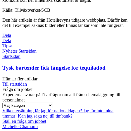
kronkurs och fler inhemska skidturister är några.
Källa: Tillväxtverket/SCB
Den här artikeln är från Hotellrevyns tidigare webbplats. Därför kan
det till exempel saknas bilder eller finnas länkar som inte fungerar.
Dela
Dela
Tipsa
Nyheter
Startsidan
Startsidan
Tysk bartender fick fängelse för tequiladöd
Hämtar fler artiklar
Till startsidan
Fråga om jobbet
Experterna svarar på läsarfrågor om allt från schemaläggning till
personalmat
Vilken ersättning får jag för nationaldagen?
Jag får inte mina
timmar!
Kan jag säga nej till timbank?
Ställ en fråga om jobbet
Michelle Chamoun