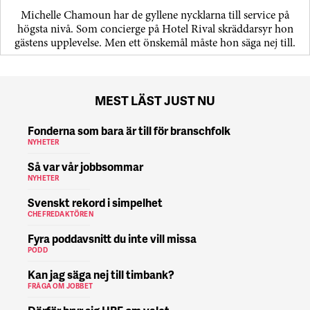
Michelle Chamoun har de gyllene nycklarna till service på
högsta nivå. Som concierge på Hotel Rival skräddarsyr hon
gästens upp­levelse. Men ett önskemål måste hon säga nej till.
MEST LÄST JUST NU
Fonderna som bara är till för branschfolk
NYHETER
Så var vår jobbsommar
NYHETER
Svenskt rekord i simpelhet
CHEFREDAKTÖREN
Fyra poddavsnitt du inte vill missa
PODD
Kan jag säga nej till timbank?
FRÅGA OM JOBBET