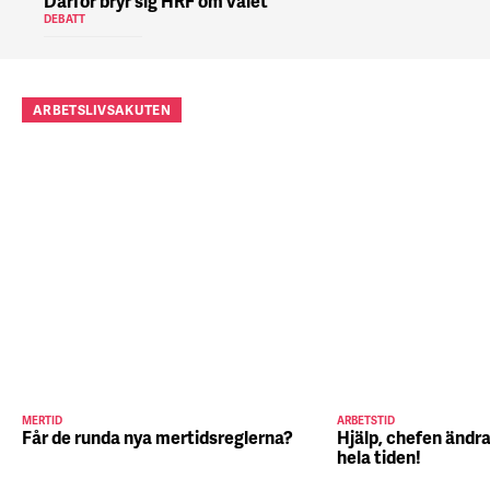
Därför bryr sig HRF om valet
DEBATT
ARBETSLIVSAKUTEN
MERTID
ARBETSTID
Får de runda nya mertidsreglerna?
Hjälp, chefen ändra
hela tiden!