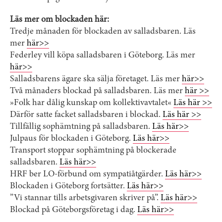
Läs mer om blockaden här:
Tredje månaden för blockaden av salladsbaren. Läs
mer
här>>
Federley vill köpa salladsbaren i Göteborg. Läs mer
här>>
Salladsbarens ägare ska sälja företaget. Läs mer
här>>
Två månaders blockad på salladsbaren. Läs mer
här >>
»Folk har dålig kunskap om kollektivavtalet«
Läs här >>
Därför satte facket salladsbaren i blockad.
Läs här >>
Tillfällig sophämtning på salladsbaren.
Läs här>>
Julpaus för blockaden i Göteborg.
Läs här>>
Transport stoppar sophämtning på blockerade
salladsbaren.
Läs här>>
HRF ber LO-förbund om sympatiåtgärder.
Läs här>>
Blockaden i Göteborg fortsätter.
Läs här>>
”Vi stannar tills arbetsgivaren skriver på”.
Läs här>>
Blockad på Göteborgsföretag i dag.
Läs här>>