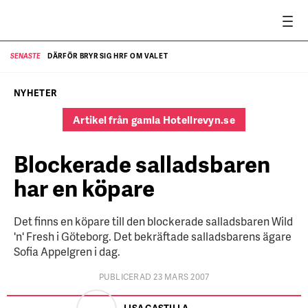
DÄRFÖR BRYR SIG HRF OM VALET
SENASTE
SE
NYHETER
Artikel från gamla Hotellrevyn.se
Blockerade salladsbaren
har en köpare
Det finns en köpare till den blockerade salladsbaren Wild
'n' Fresh i Göteborg. Det bekräftade salladsbarens ägare
Sofia Appelgren i dag.
PUBLICERAD 23 MARS 2007