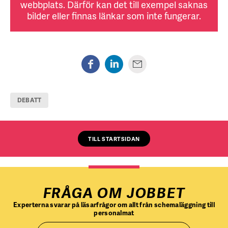
webbplats. Därför kan det till exempel saknas
bilder eller finnas länkar som inte fungerar.
DEBATT
TILL STARTSIDAN
FRÅGA OM JOBBET
Experterna svarar på läsarfrågor om allt från schemaläggning till
personalmat