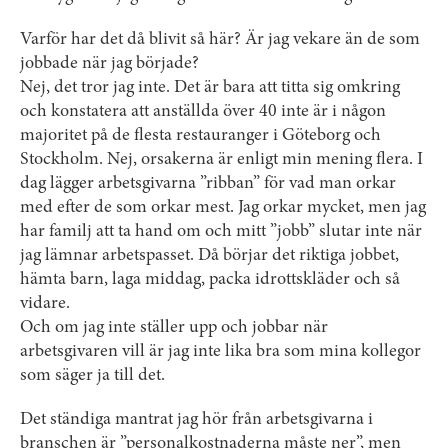
Varför har det då blivit så här? Är jag vekare än de som
jobbade när jag började?
Nej, det tror jag inte. Det är bara att titta sig omkring
och konstatera att anställda över 40 inte är i någon
majoritet på de flesta restauranger i Göteborg och
Stockholm. Nej, orsakerna är enligt min mening flera. I
dag lägger arbetsgivarna ”ribban” för vad man orkar
med efter de som orkar mest. Jag orkar mycket, men jag
har familj att ta hand om och mitt ”jobb” slutar inte när
jag lämnar arbetspasset. Då börjar det riktiga jobbet,
hämta barn, laga middag, packa idrottskläder och så
vidare.
Och om jag inte ställer upp och jobbar när
arbetsgivaren vill är jag inte lika bra som mina kollegor
som säger ja till det.
Det ständiga mantrat jag hör från arbetsgivarna i
branschen är ”personalkostnaderna måste ner”, men