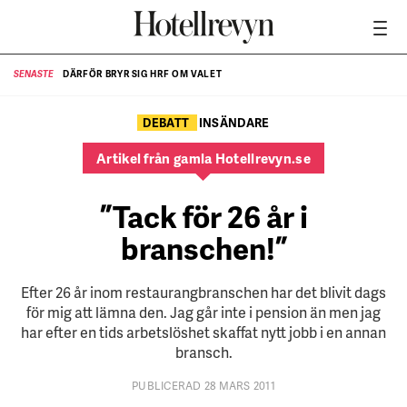
DÄRFÖR BRYR SIG HRF OM VALET
SENASTE
SE
DEBATT
INSÄNDARE
Artikel från gamla Hotellrevyn.se
”Tack för 26 år i
branschen!”
Efter 26 år inom restaurangbranschen har det blivit dags
för mig att lämna den. Jag går inte i pension än men jag
har efter en tids arbetslöshet skaffat nytt jobb i en annan
bransch.
PUBLICERAD 28 MARS 2011