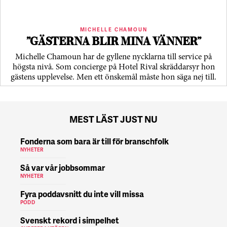
MICHELLE CHAMOUN
”GÄSTERNA BLIR MINA VÄNNER”
Michelle Chamoun har de gyllene nycklarna till service på
högsta nivå. Som concierge på Hotel Rival skräddarsyr hon
gästens upp­levelse. Men ett önskemål måste hon säga nej till.
MEST LÄST JUST NU
Fonderna som bara är till för branschfolk
NYHETER
Så var vår jobbsommar
NYHETER
Fyra poddavsnitt du inte vill missa
PODD
Svenskt rekord i simpelhet