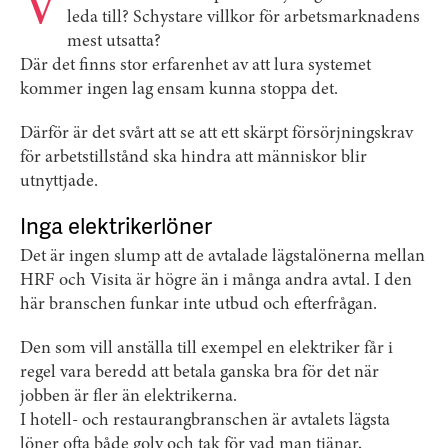
V
leda till? Schystare villkor för arbetsmarknadens
mest utsatta?
Där det finns stor erfarenhet av att lura systemet
kommer ingen lag ensam kunna stoppa det.
Därför är det svårt att se att ett skärpt försörjningskrav
för arbetstillstånd ska hindra att människor blir
utnyttjade.
Inga elektrikerlöner
Det är ingen slump att de avtalade lägstalönerna mellan
HRF och Visita är högre än i många andra avtal. I den
här branschen funkar inte utbud och efterfrågan.
Den som vill anställa till exempel en elektriker får i
regel vara beredd att betala ganska bra för det när
jobben är fler än elektrikerna.
I hotell- och restaurangbranschen är avtalets lägsta
löner ofta både golv och tak för vad man tjänar,