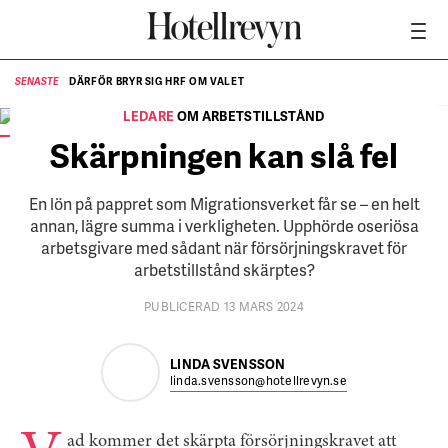
DÄRFÖR BRYR SIG HRF OM VALET
SENASTE
SE
LEDARE
OM ARBETSTILLSTÅND
FOTO:
Mostphotos
Skärpningen kan slå fel
En lön på pappret som Migrationsverket får se – en helt
annan, lägre summa i verkligheten. Upphörde oseriösa
arbetsgivare med sådant när försörjningskravet för
arbetstillstånd skärptes?
PUBLICERAD 13 MARS 2024
LINDA SVENSSON
linda.svensson@hotellrevyn.se
ad kommer det skärpta försörjningskravet att