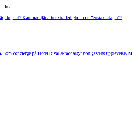
onalmat
sägningstid?
Kan man tjäna in extra ledighet med ”enstaka dagar”?
. Som concierge på Hotel Rival skräddarsyr hon gästens upp­levelse. Me