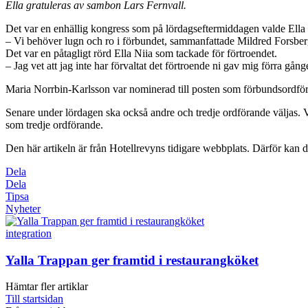
Ella gratuleras av sambon Lars Fernvall.
Det var en enhällig kongress som på lördagseftermiddagen valde Ella 
– Vi behöver lugn och ro i förbundet, sammanfattade Mildred Forsber
Det var en påtagligt rörd Ella Niia som tackade för förtroendet.
– Jag vet att jag inte har förvaltat det förtroende ni gav mig förra gång
Maria Norrbin-Karlsson var nominerad till posten som förbundsordföran
Senare under lördagen ska också andre och tredje ordförande väljas.
som tredje ordförande.
Den här artikeln är från Hotellrevyns tidigare webbplats. Därför kan de
Dela
Dela
Tipsa
Nyheter
integration
Yalla Trappan ger framtid i restaurangköket
Hämtar fler artiklar
Till startsidan