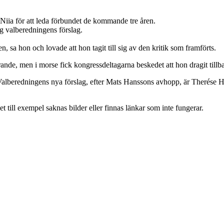
Niia för att leda förbundet de kommande tre åren.
g valberedningens förslag.
en, sa hon och lovade att hon tagit till sig av den kritik som framförts.
de, men i morse fick kongressdeltagarna beskedet att hon dragit tillba
 Valberedningens nya förslag, efter Mats Hanssons avhopp, är Therése 
t till exempel saknas bilder eller finnas länkar som inte fungerar.