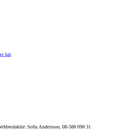
er här
ebbredaktör:
Sofia Andersson, 08-588 098 31