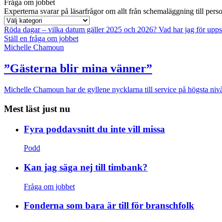
Fråga om jobbet
Experterna svarar på läsarfrågor om allt från schemaläggning till pers
Röda dagar – vilka datum gäller 2025 och 2026?
Vad har jag för upp
Ställ en fråga om jobbet
Michelle Chamoun
”Gästerna blir mina vänner”
Michelle Chamoun har de gyllene nycklarna till service på högsta nivå
Mest läst just nu
Fyra poddavsnitt du inte vill missa
Podd
Kan jag säga nej till timbank?
Fråga om jobbet
Fonderna som bara är till för branschfolk