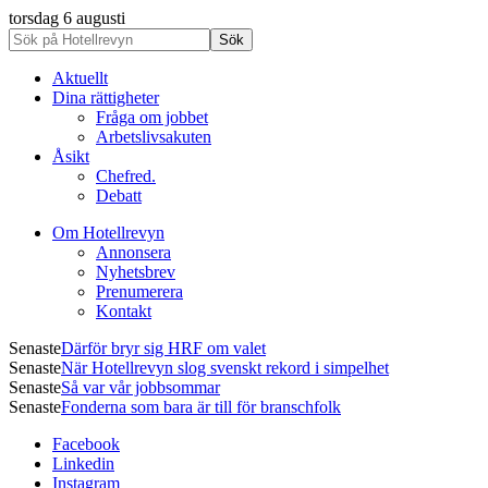
torsdag 6 augusti
Aktuellt
Dina rättigheter
Fråga om jobbet
Arbetslivsakuten
Åsikt
Chefred.
Debatt
Om Hotellrevyn
Annonsera
Nyhetsbrev
Prenumerera
Kontakt
Senaste
Därför bryr sig HRF om valet
Senaste
När Hotellrevyn slog svenskt rekord i simpelhet
Senaste
Så var vår jobbsommar
Senaste
Fonderna som bara är till för branschfolk
Facebook
Linkedin
Instagram