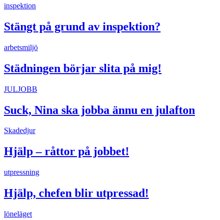
inspektion
Stängt på grund av inspektion?
arbetsmiljö
Städningen börjar slita på mig!
JULJOBB
Suck, Nina ska jobba ännu en julafton
Skadedjur
Hjälp – råttor på jobbet!
utpressning
Hjälp, chefen blir utpressad!
löneläget