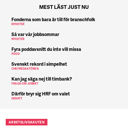
MEST LÄST JUST NU
Fonderna som bara är till för branschfolk
NYHETER
Så var vår jobbsommar
NYHETER
Fyra poddavsnitt du inte vill missa
PODD
Svenskt rekord i simpelhet
CHEFREDAKTÖREN
Kan jag säga nej till timbank?
FRÅGA OM JOBBET
Därför bryr sig HRF om valet
DEBATT
ARBETSLIVSAKUTEN