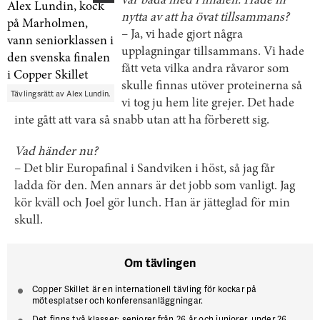
var båda med i finalen. Hade ni
nytta av att ha övat tillsammans?
– Ja, vi hade gjort några
upplagningar tillsammans. Vi hade
fått veta vilka andra råvaror som
skulle finnas utöver proteinerna så
Tävlingsrätt av Alex Lundin.
vi tog ju hem lite grejer. Det hade
inte gått att vara så snabb utan att ha förberett sig.
Vad händer nu?
– Det blir Europafinal i Sandviken i höst, så jag får
ladda för den. Men annars är det jobb som vanligt. Jag
kör kväll och Joel gör lunch. Han är jätteglad för min
skull.
Om tävlingen
Copper Skillet är en internationell tävling för kockar på
mötesplatser och konferensanläggningar.
Det finns två klasser: seniorer från 26 år och juniorer, under 26.