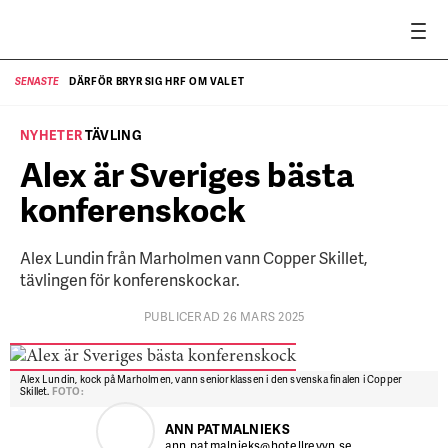
DÄRFÖR BRYR SIG HRF OM VALET
SENASTE
SE
NYHETER
TÄVLING
Alex är Sveriges bästa
konferenskock
Alex Lundin från Marholmen vann Copper Skillet,
tävlingen för konferenskockar.
PUBLICERAD 26 MARS 2025
Alex Lundin, kock på Marholmen, vann seniorklassen i den svenska finalen i Copper
Skillet.
FOTO:
ANN PATMALNIEKS
ann.patmalnieks@hotellrevyn.se