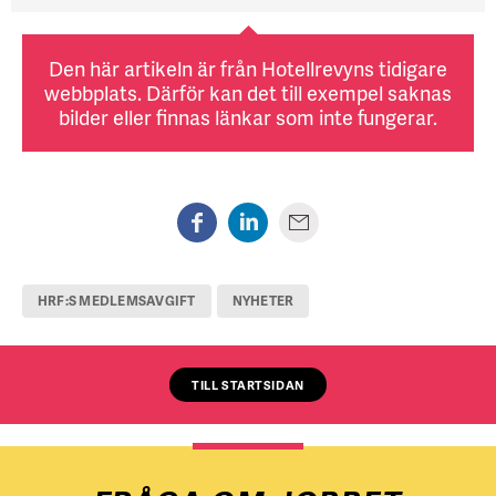
Den här artikeln är från Hotellrevyns tidigare
webbplats. Därför kan det till exempel saknas
bilder eller finnas länkar som inte fungerar.
HRF:S MEDLEMSAVGIFT
NYHETER
TILL STARTSIDAN