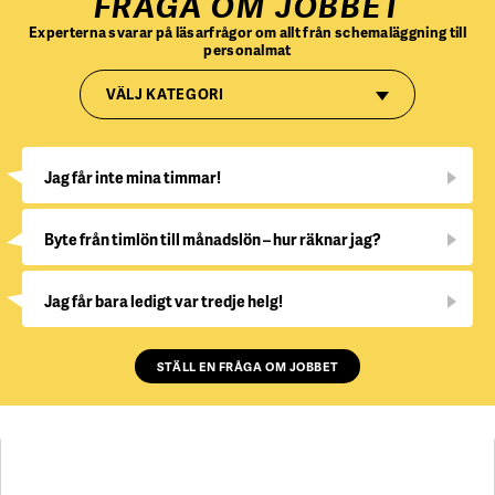
FRÅGA OM JOBBET
Experterna svarar på läsarfrågor om allt från schemaläggning till
personalmat
VÄLJ KATEGORI
Jag får inte mina timmar!
Byte från timlön till månadslön – hur räknar jag?
Jag får bara ledigt var tredje helg!
STÄLL EN FRÅGA OM JOBBET