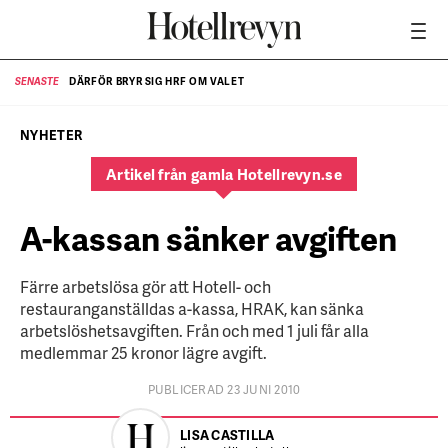
DÄRFÖR BRYR SIG HRF OM VALET
SENASTE
SE
NYHETER
Artikel från gamla Hotellrevyn.se
A-kassan sänker avgiften
Färre arbetslösa gör att Hotell- och
restauranganställdas a-kassa, HRAK, kan sänka
arbetslöshetsavgiften. Från och med 1 juli får alla
medlemmar 25 kronor lägre avgift.
PUBLICERAD 23 JUNI 2010
LISA CASTILLA