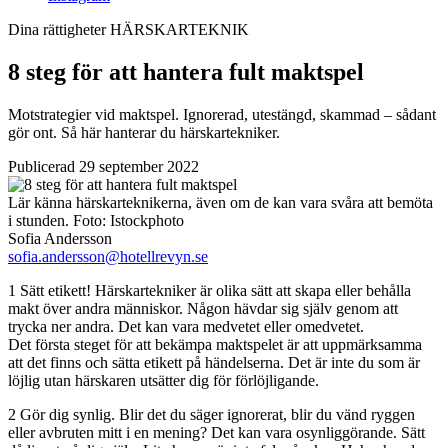
Dina rättigheter
HÄRSKARTEKNIK
8 steg för att hantera fult maktspel
Motstrategier vid maktspel. Ignorerad, utestängd, skammad – sådant
gör ont. Så här hanterar du härskartekniker.
Publicerad 29 september 2022
Lär känna härskarteknikerna, även om de kan vara svåra att bemöta
i stunden.
Foto:
Istockphoto
Sofia Andersson
sofia.andersson@hotellrevyn.se
1
Sätt etikett! Härskartekniker är olika sätt att skapa eller behålla
makt över andra människor. Någon hävdar sig själv genom att
trycka ner andra. Det kan vara medvetet eller omedvetet.
Det första steget för att bekämpa maktspelet är att uppmärksamma
att det finns och sätta etikett på händelserna. Det är inte du som är
löjlig utan härskaren utsätter dig för förlöjligande.
2
Gör dig synlig. Blir det du säger ignorerat, blir du vänd ryggen
eller avbruten mitt i en mening? Det kan vara osynlig­görande. Sätt