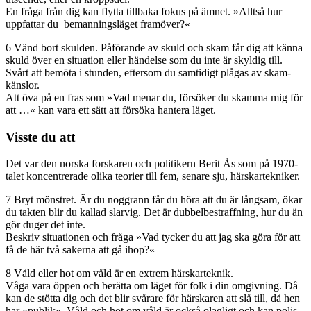
En fråga från dig kan flytta tillbaka fokus på ämnet. »Alltså hur
uppfattar du bemanningsläget framöver?«
6
Vänd bort skulden. Påförande av skuld och skam får dig att känna
skuld över en situation eller händelse som du inte är skyldig till.
Svårt att bemöta i stunden, eftersom du samtidigt plågas av skam­
känslor.
Att öva på en fras som »Vad menar du, för­söker du skamma mig för
att …« kan vara ett sätt att försöka hantera läget.
Visste du att
Det var den norska forskaren och politikern Berit Ås som på 1970-
talet koncentrerade olika teorier till fem, senare sju, härskartekniker.
7
Bryt mönstret. Är du noggrann får du höra att du är långsam, ökar
du takten blir du kallad slarvig. Det är dubbelbestraffning, hur du än
gör duger det inte.
Beskriv situationen och fråga »Vad tycker du att jag ska göra för att
få de här två sakerna att gå ihop?«
8
Våld eller hot om våld är en extrem härskarteknik.
Våga vara öppen och berätta om läget för folk i din omgivning. Då
kan de stötta dig och det blir svårare för härskaren att slå till, då hen
har »publik«. Våld och hot om våld är också olagligt och kan polis­