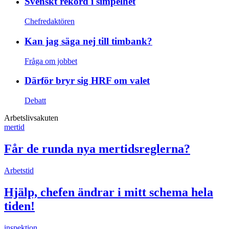
Svenskt rekord i simpelhet
Chefredaktören
Kan jag säga nej till timbank?
Fråga om jobbet
Därför bryr sig HRF om valet
Debatt
Arbetslivsakuten
mertid
Får de runda nya mertidsreglerna?
Arbetstid
Hjälp, chefen ändrar i mitt schema hela
tiden!
inspektion