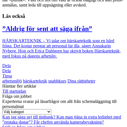
anmälas, samt leda till uppsägning eller avsked.
Läs också
”Aldrig för sent att säga ifrån”
HÄRSKARTEKNIK
– Vi talar om härskar­­teknik som en hård
fråga. Det kostar pengar att personal far illa, säger Anna­karin
Nyberg. Hon och Erica Dahlgren har skrivit boken Härskar­teknik,
med fokus på dagens arbetsliv.
Dela
Dela
Tipsa
arbetsmiljö
härskarteknik
snabbkurs
Dina rättigheter
Hämtar fler artiklar
Till startsidan
Fråga om jobbet
Experterna svarar på läsarfrågor om allt från schemaläggning till
personalmat
Kan jag säga nej till timbank?
Kan man tjäna in extra ledighet med
”enstaka dagar”?
Får chefen använda kamerabevakning?