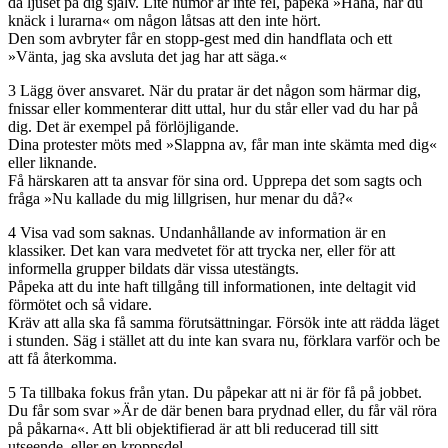
då ljuset på dig själv. Lite humor är inte fel, påpeka »Haha, har du
knäck i lurarna« om någon låtsas att den inte hört.
Den som avbryter får en stopp­-gest med din handflata och ett
»Vänta, jag ska avsluta det jag har att säga.«
3
Lägg över ansvaret. När du pratar är det någon som härmar dig,
fnissar eller kommenterar ditt uttal, hur du står eller vad du har på
dig. Det är exempel på ­förlöjligande.
Dina protester möts med »Slappna av, får man inte skämta med dig«
eller liknande.
Få härskaren att ta ansvar för sina ord. Upprepa det som sagts och
fråga »Nu kallade du mig lillgrisen, hur menar du då?«
4
Visa vad som saknas. Undanhållande av information är en
klassiker. Det kan vara medvetet för att trycka ner, eller för att
informella grupper bildats där vissa utestängts.
Påpeka att du inte haft tillgång till informationen, inte deltagit vid
för­mötet och så vidare.
Kräv att alla ska få samma förutsättningar. Försök inte att rädda läget
i stunden. Säg i stället att du inte kan svara nu, förklara varför och be
att få återkomma.
5
Ta tillbaka fokus från ytan. Du påpekar att ni är för få på jobbet.
Du får som svar »Är de där benen bara prydnad eller, du får väl röra
på påkarna«. Att bli objektifierad är att bli reducerad till sitt
utseende, eller en kroppsdel.