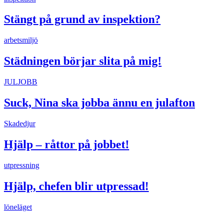
Stängt på grund av inspektion?
arbetsmiljö
Städningen börjar slita på mig!
JULJOBB
Suck, Nina ska jobba ännu en julafton
Skadedjur
Hjälp – råttor på jobbet!
utpressning
Hjälp, chefen blir utpressad!
löneläget