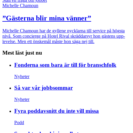
Ställ en fråga om jobbet
Michelle Chamoun
”Gästerna blir mina vänner”
Michelle Chamoun har de gyllene nycklarna till service på högsta
nivå. Som concierge på Hotel Rival skräddarsyr hon gästens upp­
levelse. Men ett önskemål måste hon säga nej till.
Mest läst just nu
Fonderna som bara är till för branschfolk
Nyheter
Så var vår jobbsommar
Nyheter
Fyra poddavsnitt du inte vill missa
Podd