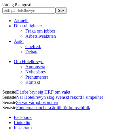
lördag 8 augusti
Aktuellt
Dina rättigheter
Fråga om jobbet
Arbetslivsakuten
Åsikt
Chefred.
Debatt
Om Hotellrevyn
Annonsera
Nyhetsbrev
Prenumerera
Kontakt
Senaste
Därför bryr sig HRF om valet
Senaste
När Hotellrevyn slog svenskt rekord i simpelhet
Senaste
Så var vår jobbsommar
Senaste
Fonderna som bara är till för branschfolk
Facebook
Linkedin
Instagram