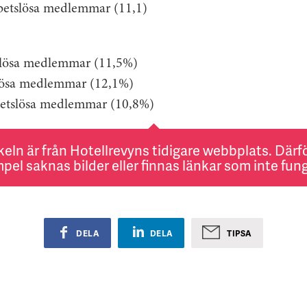
rbetslösa medlemmar (11,1)
tslösa medlemmar (11,5%)
tslösa medlemmar (12,1%)
betslösa medlemmar (10,8%)
keln är från Hotellrevyns tidigare webbplats. Därför
pel saknas bilder eller finnas länkar som inte fung
DELA
DELA
TIPSA