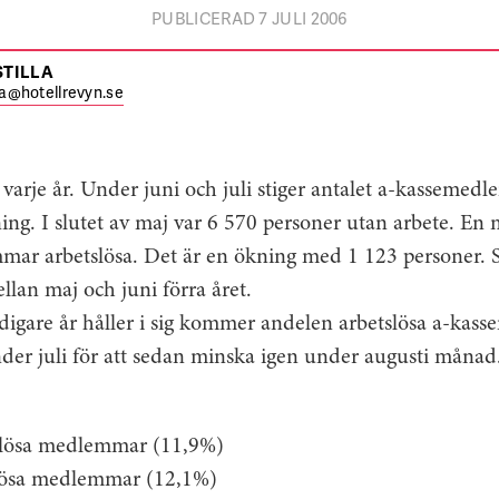
PUBLICERAD 7 JULI 2006
STILLA
lla@hotellrevyn.se
varje år. Under juni och juli stiger antalet a-kassemed
ning. I slutet av maj var 6 570 personer utan arbete. En
ar arbetslösa. Det är en ökning med 1 123 personer. S
llan maj och juni förra året.
digare år håller i sig kommer andelen arbetslösa a-ka
nder juli för att sedan minska igen under augusti månad
tslösa medlemmar (11,9%)
tslösa medlemmar (12,1%)