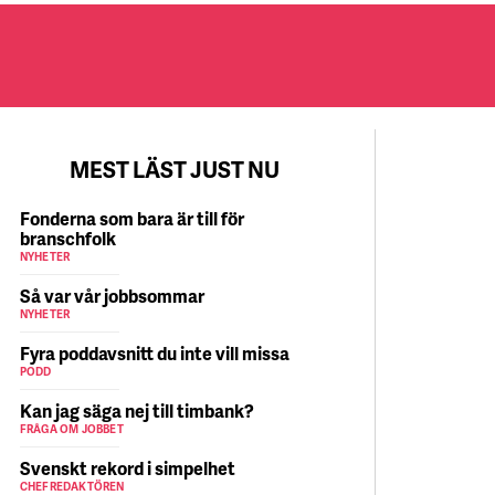
MEST LÄST JUST NU
Fonderna som bara är till för
branschfolk
NYHETER
Så var vår jobbsommar
NYHETER
Fyra poddavsnitt du inte vill missa
PODD
Kan jag säga nej till timbank?
FRÅGA OM JOBBET
Svenskt rekord i simpelhet
CHEFREDAKTÖREN