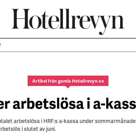
T
Artikel från gamla Hotellrevyn.se
ler arbetslösa i a-kas
ntalet arbetslösa i HRF:s a-kassa under sommarmånader
etslös i slutet av juni.