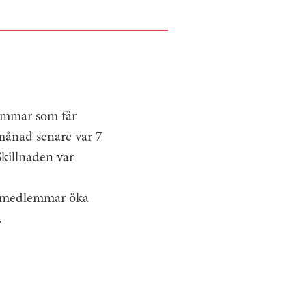
lemmar som får
 månad senare var 7
killnaden var
ssemedlemmar öka
.