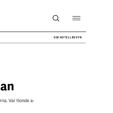
OM HOTELLREVYN
san
na. Var tionde a-