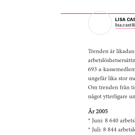
LISA CA
lisa.casti
Trenden är likadan 
arbetslöshetsersätt
693 a-kassemedlemm
ungefär lika stor me
Om trenden från ti
något ytterligare u
År 2005
* Juni: 8 640 arbe
* Juli: 8 844 arbe