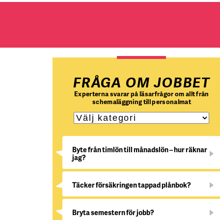
FRÅGA OM JOBBET
Experterna svarar på läsarfrågor om allt från
schemaläggning till personalmat
Byte från timlön till månadslön – hur räknar
jag?
Täcker försäkringen tappad plånbok?
Bryta semestern för jobb?