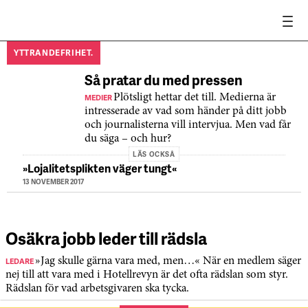
YTTRANDEFRIHET.
Så pratar du med pressen
MEDIER
Plötsligt hettar det till. Medierna är
intresserade av vad som händer på ditt jobb
och journalisterna vill intervjua. Men vad får
du säga – och hur?
LÄS OCKSÅ
»Lojalitetsplikten väger tungt«
13 NOVEMBER 2017
Osäkra jobb leder till rädsla
LEDARE
»Jag skulle gärna vara med, men…« När en medlem säger
nej till att vara med i Hotellrevyn är det ofta rädslan som styr.
Rädslan för vad arbetsgivaren ska tycka.