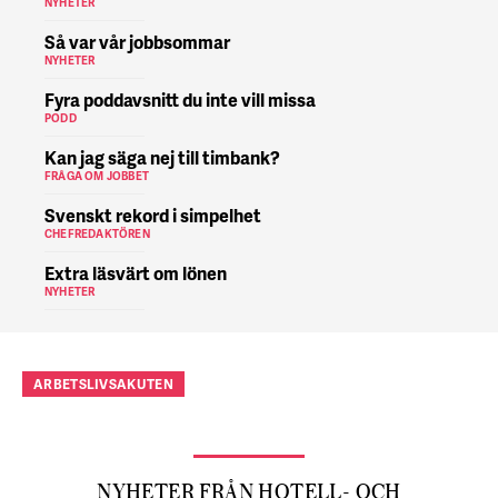
NYHETER
Så var vår jobbsommar
NYHETER
Fyra poddavsnitt du inte vill missa
PODD
Kan jag säga nej till timbank?
FRÅGA OM JOBBET
Svenskt rekord i simpelhet
CHEFREDAKTÖREN
Extra läsvärt om lönen
NYHETER
ARBETSLIVSAKUTEN
NYHETER FRÅN HOTELL- OCH