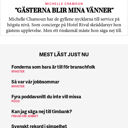
MICHELLE CHAMOUN
”GÄSTERNA BLIR MINA VÄNNER”
Michelle Chamoun har de gyllene nycklarna till service på
högsta nivå. Som concierge på Hotel Rival skräddarsyr hon
gästens upp­levelse. Men ett önskemål måste hon säga nej till.
MEST LÄST JUST NU
Fonderna som bara är till för branschfolk
NYHETER
Så var vår jobbsommar
NYHETER
Fyra poddavsnitt du inte vill missa
PODD
Kan jag säga nej till timbank?
FRÅGA OM JOBBET
Svenskt rekord i simpelhet