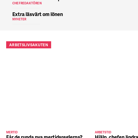
CHEFREDAKTÖREN
Extra läsvärt om lönen
NYHETER
ARBETSLIVSAKUTEN
MERTID
ARBETSTID
Får de runda nya mertidsreglerna?
Hjälp, chefen ändra