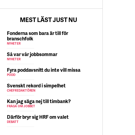
5 AUGUSTI
MEST LÄST JUST NU
Fonderna som bara är till för
branschfolk
NYHETER
Så var vår jobbsommar
NYHETER
Fyra poddavsnitt du inte vill missa
PODD
Svenskt rekord i simpelhet
CHEFREDAKTÖREN
Kan jag säga nej till timbank?
FRÅGA OM JOBBET
Därför bryr sig HRF om valet
DEBATT