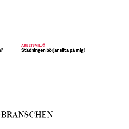
ARBETSMILJÖ
JULJOBB
n?
Städningen börjar slita på mig!
Suck, Nina 
julafton
GBRANSCHEN