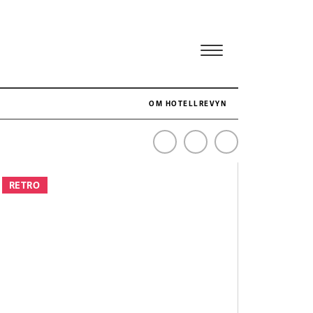
OM HOTELLREVYN
NÄR HOTELLREVYN SLOG SVENSKT REKORD I SIMPELHET
SENASTE
RETRO
Svenskt rekord i simpelhet