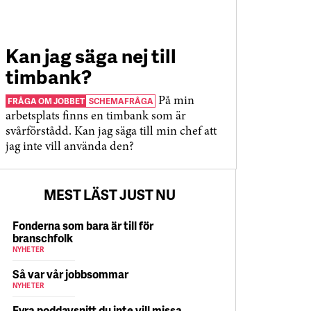
Kan jag säga nej till
timbank?
FRÅGA OM JOBBET
SCHEMAFRÅGA
På min
arbetsplats finns en timbank som är
svårförstådd. Kan jag säga till min chef att
jag inte vill använda den?
MEST LÄST JUST NU
Fonderna som bara är till för
branschfolk
NYHETER
Så var vår jobbsommar
NYHETER
Fyra poddavsnitt du inte vill missa