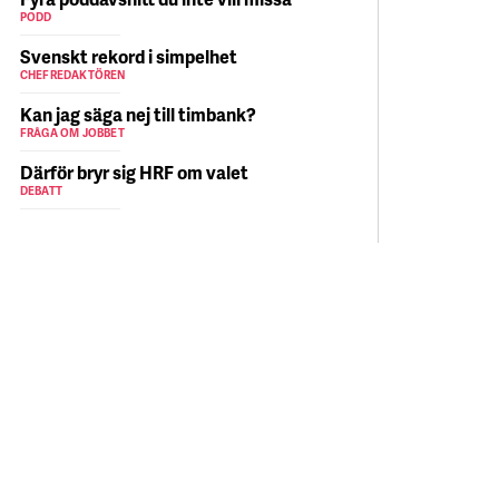
PODD
Svenskt rekord i simpelhet
CHEFREDAKTÖREN
Kan jag säga nej till timbank?
FRÅGA OM JOBBET
Därför bryr sig HRF om valet
DEBATT