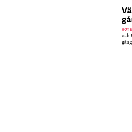
Vä
gå
HOT 
och 
gång