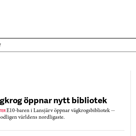
T
gkrog öppnar nytt bibliotek
TER
E10-baren i Lansjärv öppnar vägkrogsbibliotek --
odligen världens nordligaste.