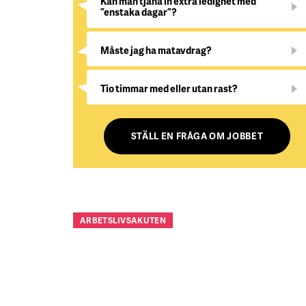
Kan man tjäna in extra ledighet med
”enstaka dagar”?
Måste jag ha matavdrag?
Tio timmar med eller utan rast?
STÄLL EN FRÅGA OM JOBBET
ARBETSLIVSAKUTEN