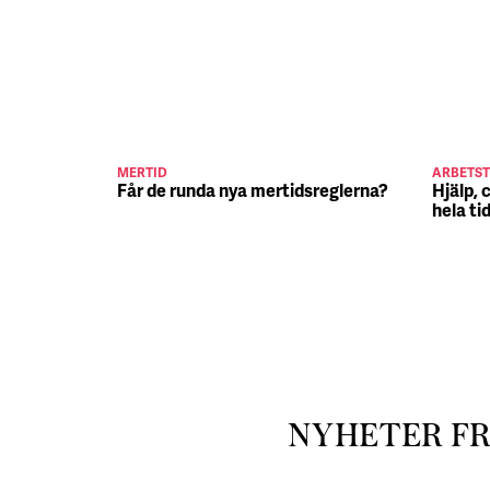
MERTID
ARBETST
Får de runda nya mertidsreglerna?
Hjälp, 
hela ti
NYHETER F