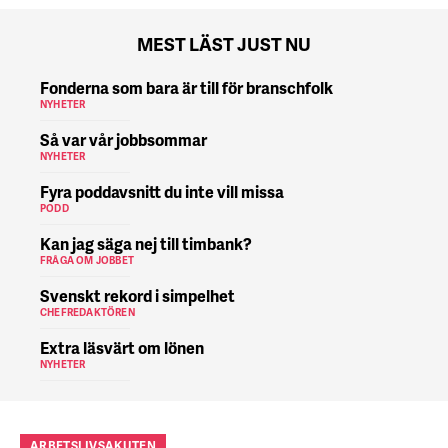
MEST LÄST JUST NU
Fonderna som bara är till för branschfolk
NYHETER
Så var vår jobbsommar
NYHETER
Fyra poddavsnitt du inte vill missa
PODD
Kan jag säga nej till timbank?
FRÅGA OM JOBBET
Svenskt rekord i simpelhet
CHEFREDAKTÖREN
Extra läsvärt om lönen
NYHETER
ARBETSLIVSAKUTEN