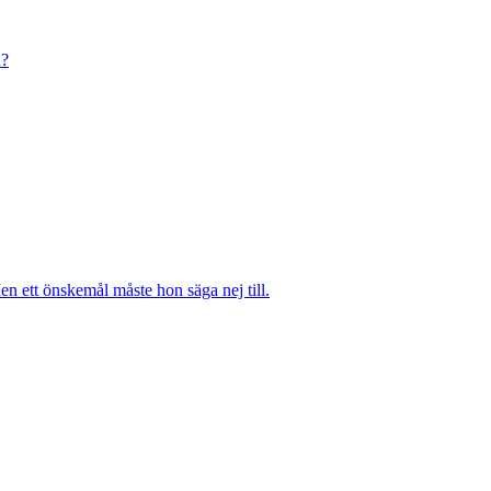
n?
n ett önskemål måste hon säga nej till.