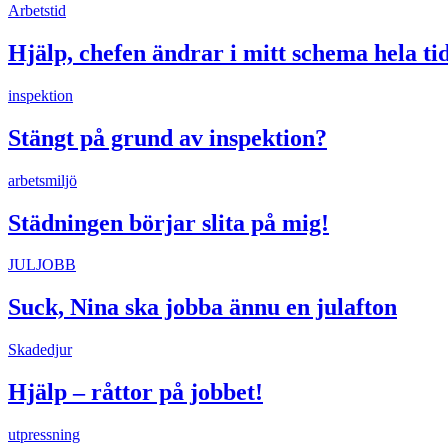
Arbetstid
Hjälp, chefen ändrar i mitt schema hela ti
inspektion
Stängt på grund av inspektion?
arbetsmiljö
Städningen börjar slita på mig!
JULJOBB
Suck, Nina ska jobba ännu en julafton
Skadedjur
Hjälp – råttor på jobbet!
utpressning