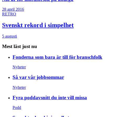
28 april 2016
RETRO
Svenskt rekord i simpelhet
5 augusti
Mest läst just nu
Fonderna som bara är till för branschfolk
Nyheter
Så var vår jobbsommar
Nyheter
Fyra poddavsnitt du inte vill missa
Podd