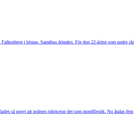
i Falkenberg i höstas. Samtliga dömdes. För den 22-åring som under råne
ades så grovt att polisen rubricerar det som mordförsök. Nu åtalas fem 