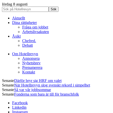
lördag 8 augusti
Aktuellt
Dina rättigheter
Fråga om jobbet
Arbetslivsakuten
Åsikt
Chefred.
Debatt
Om Hotellrevyn
Annonsera
Nyhetsbrev
Prenumerera
Kontakt
Senaste
Därför bryr sig HRF om valet
Senaste
När Hotellrevyn slog svenskt rekord i simpelhet
Senaste
Så var vår jobbsommar
Senaste
Fonderna som bara är till för branschfolk
Facebook
Linkedin
Instagram