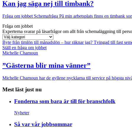
Kan jag säga nej till timbank?
Fråga om jobbet
Schemafråga
På min arbetsplats finns en timbank som 
Fråga om jobbet
Experterna svarar på läsarfrågor om allt från schemaläggning till pers
Byte från timlön till månadslön – hur räknar jag?
Tvingad till fast se
Ställ en fråga om jobbet
Michelle Chamoun
”Gästerna blir mina vänner”
Michelle Chamoun har de gyllene nycklarna till service på högsta nivå
Mest läst just nu
Fonderna som bara är till för branschfolk
Nyheter
Så var vår jobbsommar