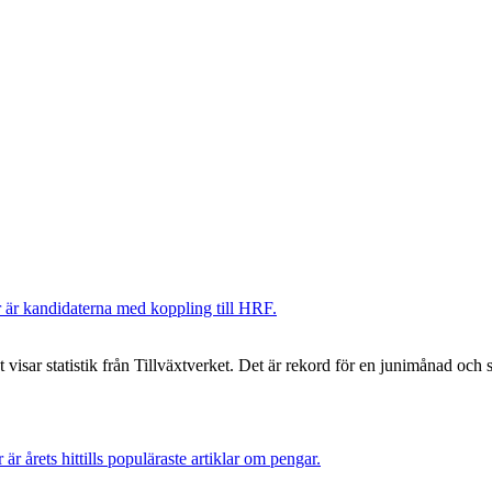
Här är kandidaterna med koppling till HRF.
isar statistik från Tillväxtverket. Det är rekord för en junimånad och slå
r är årets hittills populäraste artiklar om pengar.