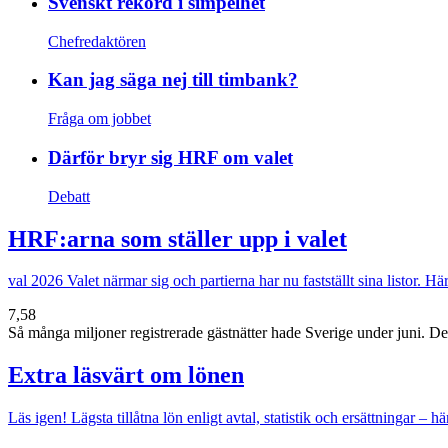
Svenskt rekord i simpelhet
Chefredaktören
Kan jag säga nej till timbank?
Fråga om jobbet
Därför bryr sig HRF om valet
Debatt
HRF:arna som ställer upp i valet
val 2026
Valet närmar sig och partierna har nu fastställt sina listor. 
7,58
Så många miljoner registrerade gästnätter hade Sverige under juni. Det v
Extra läsvärt om lönen
Läs igen!
Lägsta tillåtna lön enligt avtal, statistik och ersättningar – hä