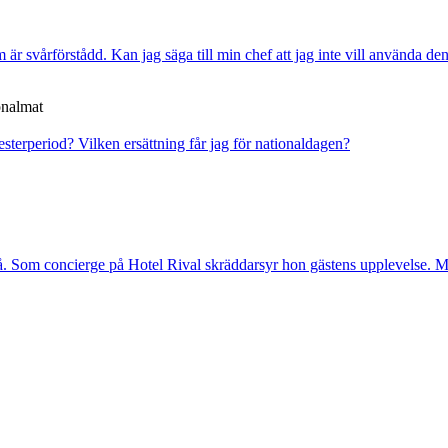
är svårförstådd. Kan jag säga till min chef att jag inte vill använda de
onalmat
mesterperiod?
Vilken ersättning får jag för nationaldagen?
. Som concierge på Hotel Rival skräddarsyr hon gästens upp­levelse. Me