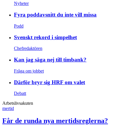
Nyheter
Fyra poddavsnitt du inte vill missa
Podd
Svenskt rekord i simpelhet
Chefredaktören
Kan jag säga nej till timbank?
Fråga om jobbet
Därför bryr sig HRF om valet
Debatt
Arbetslivsakuten
mertid
Får de runda nya mertidsreglerna?