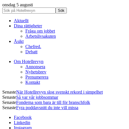
onsdag 5 augusti
Aktuellt
Dina rättigheter
Fråga om jobbet
Arbetslivsakuten
Åsikt
Chefred.
Debatt
Om Hotellrevyn
Annonsera
Nyhetsbrev
Prenumerera
Kontakt
Senaste
När Hotellrevyn slog svenskt rekord i simpelhet
Senaste
Så var vår jobbsommar
Senaste
Fonderna som bara är till för branschfolk
Senaste
Fyra poddavsnitt du inte vill missa
Facebook
Linkedin
Instagram