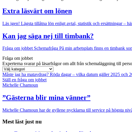
Extra läsvärt om lönen
Läs igen!
Lägsta tillåtna lön enligt avtal, statistik och ersättningar – hä
Kan jag säga nej till timbank?
Fråga om jobbet
Schemafråga
På min arbetsplats finns en timbank som 
Fråga om jobbet
Experterna svarar på läsarfrågor om allt från schemaläggning till pers
Måste jag ha matavdrag?
Röda dagar – vilka datum gäller 2025 och 
Ställ en fråga om jobbet
Michelle Chamoun
”Gästerna blir mina vänner”
Michelle Chamoun har de gyllene nycklarna till service på högsta nivå
Mest läst just nu