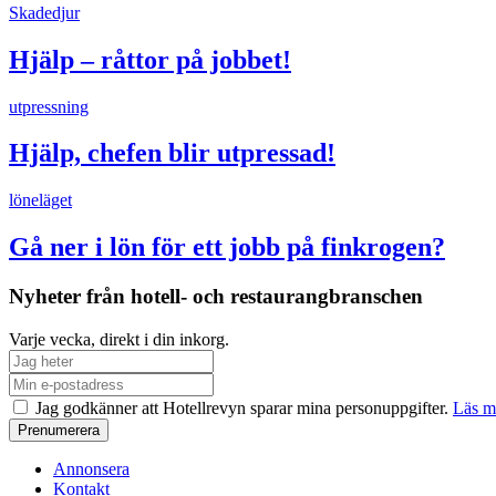
Skadedjur
Hjälp – råttor på jobbet!
utpressning
Hjälp, chefen blir utpressad!
löneläget
Gå ner i lön för ett jobb på finkrogen?
Nyheter från hotell- och restaurangbranschen
Varje vecka, direkt i din inkorg.
Jag godkänner att Hotellrevyn sparar mina personuppgifter.
Läs m
Annonsera
Kontakt