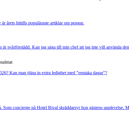
r är årets hittills populäraste artiklar om pengar.
är svårförstådd. Kan jag säga till min chef att jag inte vill använda de
onalmat
2026?
Kan man tjäna in extra ledighet med ”enstaka dagar”?
. Som concierge på Hotel Rival skräddarsyr hon gästens upp­levelse. Me