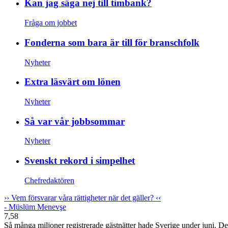
Kan jag säga nej till timbank?
Fråga om jobbet
Fonderna som bara är till för branschfolk
Nyheter
Extra läsvärt om lönen
Nyheter
Så var vår jobbsommar
Nyheter
Svenskt rekord i simpelhet
Chefredaktören
››
Vem försvarar våra rättigheter när det gäller?
‹‹
- Müslüm Menevşe
7,58
Så många miljoner registrerade gästnätter hade Sverige under juni. Det v