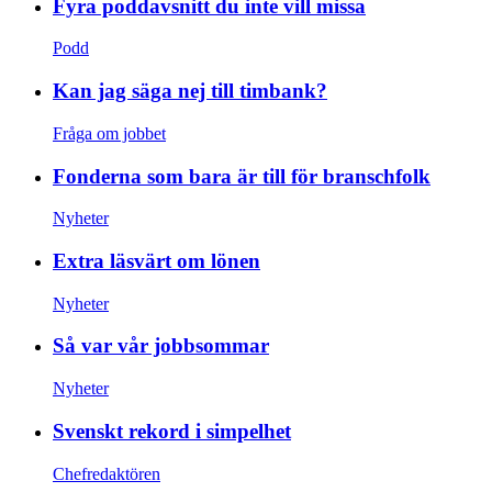
Fyra poddavsnitt du inte vill missa
Podd
Kan jag säga nej till timbank?
Fråga om jobbet
Fonderna som bara är till för branschfolk
Nyheter
Extra läsvärt om lönen
Nyheter
Så var vår jobbsommar
Nyheter
Svenskt rekord i simpelhet
Chefredaktören