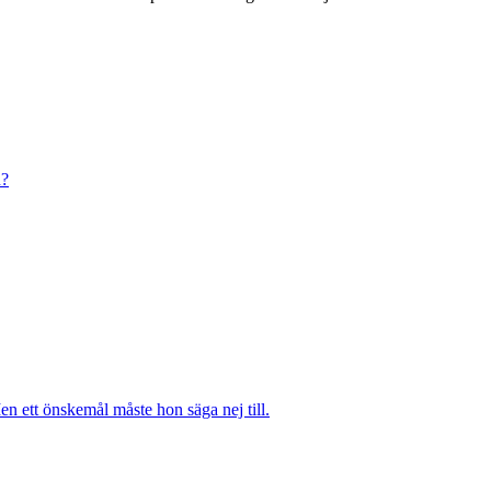
n?
n ett önskemål måste hon säga nej till.