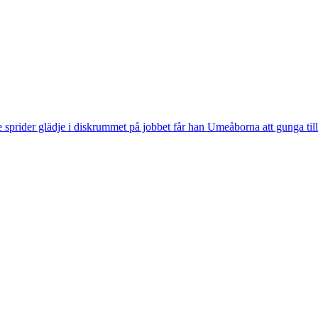
rider glädje i diskrummet på jobbet får han Umeåborna att gunga till