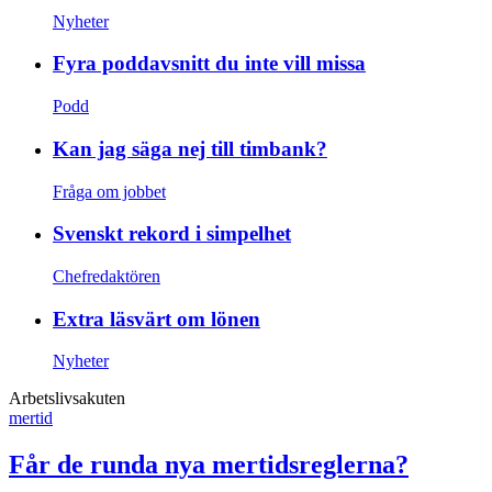
Nyheter
Fyra poddavsnitt du inte vill missa
Podd
Kan jag säga nej till timbank?
Fråga om jobbet
Svenskt rekord i simpelhet
Chefredaktören
Extra läsvärt om lönen
Nyheter
Arbetslivsakuten
mertid
Får de runda nya mertidsreglerna?