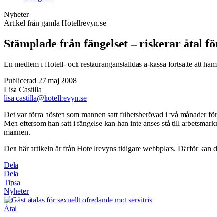
Nyheter
Artikel från gamla Hotellrevyn.se
Stämplade från fängelset – riskerar åtal f
En medlem i Hotell- och restauranganställdas a-kassa fortsatte att hämt
Publicerad 27 maj 2008
Lisa Castilla
lisa.castilla@hotellrevyn.se
Det var förra hösten som mannen satt frihetsberövad i två månader för e
Men eftersom han satt i fängelse kan han inte anses stå till arbetsma
mannen.
Den här artikeln är från Hotellrevyns tidigare webbplats. Därför kan de
Dela
Dela
Tipsa
Nyheter
Åtal