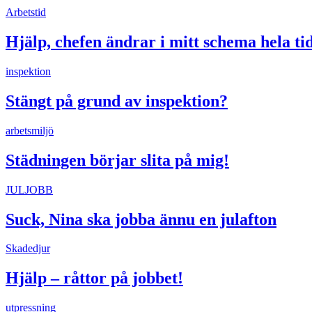
Arbetstid
Hjälp, chefen ändrar i mitt schema hela ti
inspektion
Stängt på grund av inspektion?
arbetsmiljö
Städningen börjar slita på mig!
JULJOBB
Suck, Nina ska jobba ännu en julafton
Skadedjur
Hjälp – råttor på jobbet!
utpressning