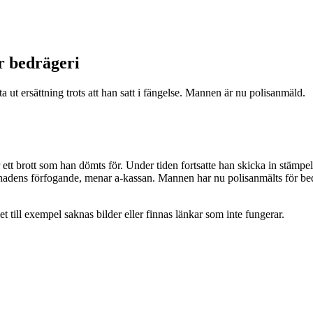
ör bedrägeri
a ut ersättning trots att han satt i fängelse. Mannen är nu polisanmäld.
tt brott som han dömts för. Under tiden fortsatte han skicka in stämpelk
rknadens förfogande, menar a-kassan. Mannen har nu polisanmälts för be
t till exempel saknas bilder eller finnas länkar som inte fungerar.