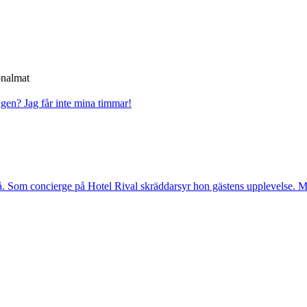
onalmat
dagen?
Jag får inte mina timmar!
. Som concierge på Hotel Rival skräddarsyr hon gästens upp­levelse. Me