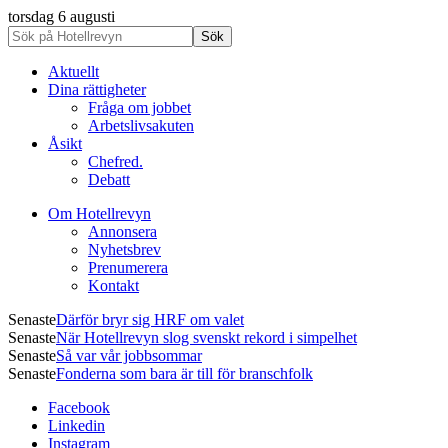
torsdag 6 augusti
Aktuellt
Dina rättigheter
Fråga om jobbet
Arbetslivsakuten
Åsikt
Chefred.
Debatt
Om Hotellrevyn
Annonsera
Nyhetsbrev
Prenumerera
Kontakt
Senaste
Därför bryr sig HRF om valet
Senaste
När Hotellrevyn slog svenskt rekord i simpelhet
Senaste
Så var vår jobbsommar
Senaste
Fonderna som bara är till för branschfolk
Facebook
Linkedin
Instagram