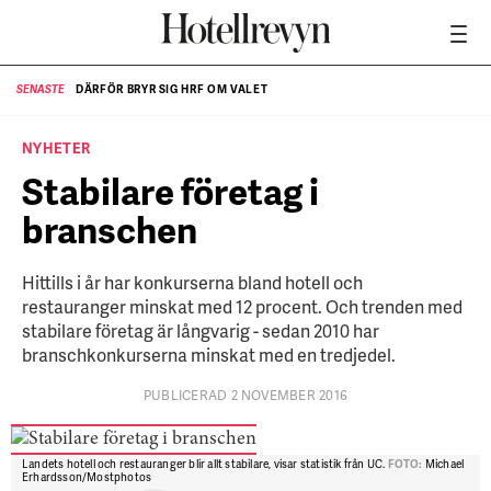
DÄRFÖR BRYR SIG HRF OM VALET
SENASTE
SE
NYHETER
Stabilare företag i
branschen
Hittills i år har konkurserna bland hotell och
restauranger minskat med 12 procent. Och trenden med
stabilare företag är långvarig - sedan 2010 har
branschkonkurserna minskat med en tredjedel.
PUBLICERAD 2 NOVEMBER 2016
Landets hotell och restauranger blir allt stabilare, visar statistik från UC.
FOTO:
Michael
Erhardsson/Mostphotos