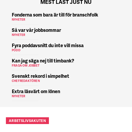
MEST LÄST JUST NU
Fonderna som bara är till för branschfolk
NYHETER
Så var vår jobbsommar
NYHETER
Fyra poddavsnitt du inte vill missa
PODD
Kan jag säga nej till timbank?
FRÅGA OM JOBBET
Svenskt rekord i simpelhet
CHEFREDAKTÖREN
Extra läsvärt om lönen
NYHETER
ARBETSLIVSAKUTEN