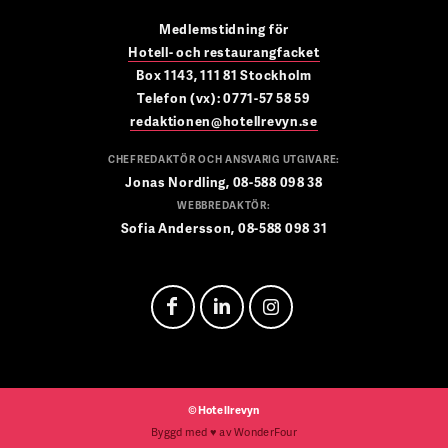
Medlemstidning för
Hotell- och restaurangfacket
Box 1143, 111 81 Stockholm
Telefon (vx): 0771-57 58 59
redaktionen@hotellrevyn.se
CHEFREDAKTÖR OCH ANSVARIG UTGIVARE:
Jonas Nordling, 08-588 098 38
WEBBREDAKTÖR:
Sofia Andersson, 08-588 098 31
©Hotellrevyn
Byggd med
♥
av
WonderFour