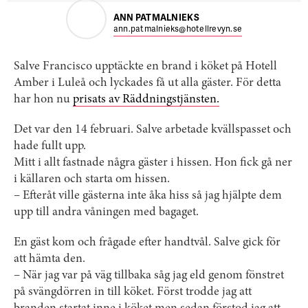
ANN PATMALNIEKS
ann.patmalnieks@hotellrevyn.se
Salve Francisco upptäckte en brand i köket på Hotell
Amber i Luleå och lyckades få ut alla gäster. För detta
har hon nu
prisats av Räddningstjänsten.
Det var den 14 februari. Salve arbetade kvällspasset och
hade fullt upp.
Mitt i allt fastnade några gäster i hissen. Hon fick gå ner
i källaren och starta om hissen.
– Efteråt ville gästerna inte åka hiss så jag hjälpte dem
upp till andra våningen med bagaget.
En gäst kom och frågade efter handtvål. Salve gick för
att hämta den.
– När jag var på väg tillbaka såg jag eld genom fönstret
på svängdörren in till köket. Först trodde jag att