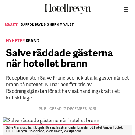
DÄRFÖR BRYR SIG HRF OM VALET
SENASTE
SE
NYHETER
BRAND
Salve räddade gästerna
när hotellet brann
Receptionisten Salve Francisco fick ut alla gäster när det
brann på hotellet. Nu har hon fått pris av
Räddningstjänsten för att ha visat handlingskraft i ett
kritiskt läge.
PUBLICERAD 17 DECEMBER 2025
Salve Francisco har fått pris för sina insatser under branden på Hotell Amber i Luleå.
FOTO:
Meryem Khabchane, Maria Groth/Mostphotos