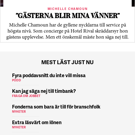
MICHELLE CHAMOUN
”GÄSTERNA BLIR MINA VÄNNER”
Michelle Chamoun har de gyllene nycklarna till service på
högsta nivå. Som concierge på Hotel Rival skräddarsyr hon
gästens upp­levelse. Men ett önskemål måste hon säga nej till.
MEST LÄST JUST NU
Fyra poddavsnitt du inte vill missa
PODD
Kan jag säga nej till timbank?
FRÅGA OM JOBBET
Fonderna som bara är till för branschfolk
NYHETER
Extra läsvärt om lönen
NYHETER