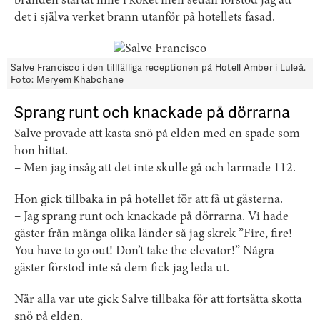
branden startat inne i köket men sedan förstod jag att
det i själva verket brann utanför på hotellets fasad.
Salve Francisco i den tillfälliga receptionen på Hotell Amber i Luleå.
Foto: Meryem Khabchane
Sprang runt och knackade på dörrarna
Salve provade att kasta snö på elden med en spade som
hon hittat.
– Men jag insåg att det inte skulle gå och larmade 112.
Hon gick tillbaka in på hotellet för att få ut gästerna.
– Jag sprang runt och knackade på dörrarna. Vi hade
gäster från många olika länder så jag skrek ”Fire, fire!
You have to go out! Don’t take the elevator!” Några
gäster förstod inte så dem fick jag leda ut.
När alla var ute gick Salve tillbaka för att fortsätta skotta
snö på elden.