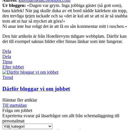
Adress:
kafemarmelad.blogspot.com
Ur bloggen:
»Dagen var grym. Inga jobbiga gäster (så gott som),
bara kärlek! När jag skulle duka av ett bord nådde kärleken sin topp,
den trevliga tjejen tackade och sa »det är kul att se att ni är så snabba
trots att ni har så mycket att göra!«
Ni anar inte hur roligt det är att få en sån kommentar mitt i ruschen.«
Den här artikeln är från Hotellrevyns tidigare webbplats. Därför kan
det till exempel saknas bilder eller finnas länkar som inte fungerar.
Dela
Dela
Tipsa
Efter jobbet
Trend
Därför bloggar vi om jobbet
Hämtar fler artiklar
Till startsidan
Fråga om jobbet
Experterna svarar på läsarfrågor om allt från schemaläggning till
personalmat