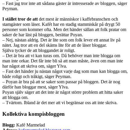
– Fast jag tror inte att sådana gäster är intresserade av bloggen, säger
Peyman.
I stället tror de att
det mest är människor i kaffebranschen och
stamgäster som läser. Kafét har en stadig stammiskår på drygt 50
personer som kommer ofta. Men det händer sällan att folk pratar om
saker de har läst på bloggen, berättar Poyan.
– Nej, nästan aldrig. Det är lite som om folk lever ett annat liv på
nätet. Jag tror att en del skäms lite för att de läser bloggar.
Själva tycker de att bloggandet är roligt.
– Det är bra att vi kan turas om. Då behöver man inte blogga om
man inte orkar. Det får inte bli så att man måste, även om man inte
har något att skriva om, säger Ylva.
– Fast det händer ju nästan något varje dag som man kan blogga om,
både roligt och tråkigt, säger Peyman.
– Poyan är bra på att se saker som passar på bloggen. Det är nog
därför han bloggar mest, säger Ylva.
Poyan själv säger att det inte är något större problem att hitta saker
att blogga om.
– Tvärtom. Ibland är det mer att vi begränsar oss att inte skriva.
Kollektiva kompisbloggen
Blogg:
Kafé Marmelad