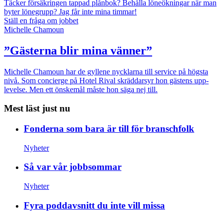
Täcker försäkringen tappad plånbok?
Behålla löneökningar när man
byter lönegrupp?
Jag får inte mina timmar!
Ställ en fråga om jobbet
Michelle Chamoun
”Gästerna blir mina vänner”
Michelle Chamoun har de gyllene nycklarna till service på högsta
nivå. Som concierge på Hotel Rival skräddarsyr hon gästens upp­
levelse. Men ett önskemål måste hon säga nej till.
Mest läst just nu
Fonderna som bara är till för branschfolk
Nyheter
Så var vår jobbsommar
Nyheter
Fyra poddavsnitt du inte vill missa