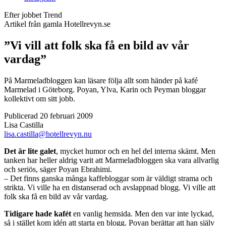
Efter jobbet
Trend
Artikel från gamla Hotellrevyn.se
”Vi vill att folk ska få en bild av vår
vardag”
På Marmeladbloggen kan läsare följa allt som händer på kafé
Marmelad i Göteborg. Poyan, Ylva, Karin och Peyman bloggar
kollektivt om sitt jobb.
Publicerad 20 februari 2009
Lisa Castilla
lisa.castilla@hotellrevyn.nu
Det är lite galet
, mycket humor och en hel del interna skämt. Men
tanken har heller aldrig varit att Marmeladbloggen ska vara allvarlig
och seriös, säger Poyan Ebrahimi.
– Det finns ganska många kaffebloggar som är väldigt strama och
strikta. Vi ville ha en distanserad och avslappnad blogg. Vi ville att
folk ska få en bild av vår vardag.
Tidigare hade kafét
en vanlig hemsida. Men den var inte lyckad,
så i stället kom idén att starta en blogg. Poyan berättar att han själv