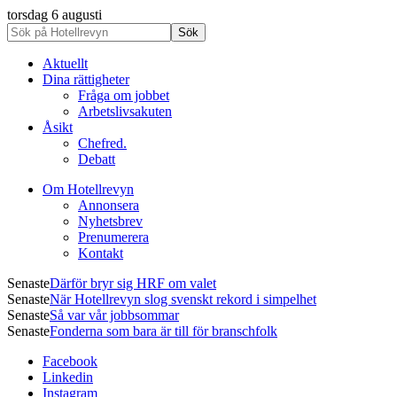
torsdag 6 augusti
Aktuellt
Dina rättigheter
Fråga om jobbet
Arbetslivsakuten
Åsikt
Chefred.
Debatt
Om Hotellrevyn
Annonsera
Nyhetsbrev
Prenumerera
Kontakt
Senaste
Därför bryr sig HRF om valet
Senaste
När Hotellrevyn slog svenskt rekord i simpelhet
Senaste
Så var vår jobbsommar
Senaste
Fonderna som bara är till för branschfolk
Facebook
Linkedin
Instagram