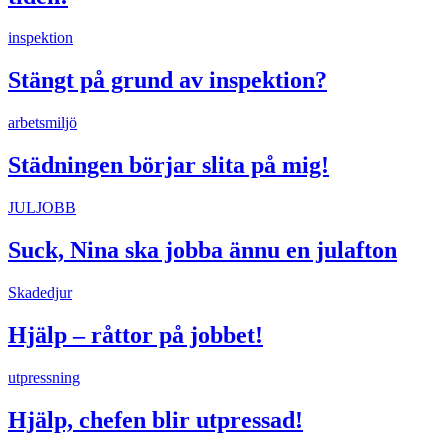
inspektion
Stängt på grund av inspektion?
arbetsmiljö
Städningen börjar slita på mig!
JULJOBB
Suck, Nina ska jobba ännu en julafton
Skadedjur
Hjälp – råttor på jobbet!
utpressning
Hjälp, chefen blir utpressad!