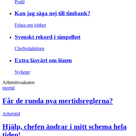
Podd
Kan jag säga nej till timbank?
Fråga om jobbet
Svenskt rekord i simpelhet
Chefredaktören
Extra läsvärt om lönen
Nyheter
Arbetslivsakuten
mertid
Får de runda nya mertidsreglerna?
Arbetstid
Hjälp, chefen ändrar i mitt schema hela
tiden!