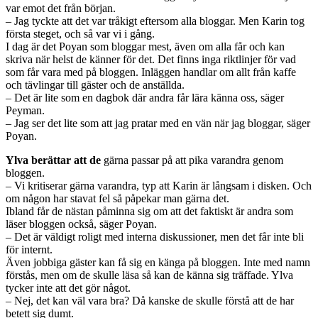
var emot det från början.
– Jag tyckte att det var tråkigt eftersom alla bloggar. Men Karin tog
första steget, och så var vi i gång.
I dag är det Poyan som bloggar mest, även om alla får och kan
skriva när helst de känner för det. Det finns inga riktlinjer för vad
som får vara med på bloggen. Inläggen handlar om allt från kaffe
och tävlingar till gäster och de anställda.
– Det är lite som en dagbok där andra får lära känna oss, säger
Peyman.
– Jag ser det lite som att jag pratar med en vän när jag bloggar, säger
Poyan.
Ylva berättar att de
gärna passar på att pika varandra genom
bloggen.
– Vi kritiserar gärna varandra, typ att Karin är långsam i disken. Och
om någon har stavat fel så påpekar man gärna det.
Ibland får de nästan påminna sig om att det faktiskt är andra som
läser bloggen också, säger Poyan.
– Det är väldigt roligt med interna diskussioner, men det får inte bli
för internt.
Även jobbiga gäster kan få sig en känga på bloggen. Inte med namn
förstås, men om de skulle läsa så kan de känna sig träffade. Ylva
tycker inte att det gör något.
– Nej, det kan väl vara bra? Då kanske de skulle förstå att de har
betett sig dumt.