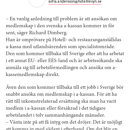
sofia.andersson@hotellrevyn.se
– En vanlig anledning till problem är att ansökan om
medlemskap i den svenska a-kassan kommer in för
sent, säger Richard Dimberg.
Han är omprövare på Hotell- och restaurang­anställdas
a-kassa med utlands­ärenden som specialist­område.
Den som kommer tillbaka till Sverige efter att ha arbetat
i ett annat EU- eller EES-land och är arbetssökande ska
­anmäla sig till arbetsförmedlingen och ansöka om a-
kasse­medlemskap direkt.
Även den som kommer tillbaka till ett jobb i Sverige bör
snabbt ansöka om medlemskap i a-kassan. För att ha
rätt till inkomstrelaterad ersättning ska man ha varit
medlem i ­a-kassan eller försäkrad i det tidigare
arbetslandet i tolv sammanhängande månader.
– Vänta inte på att få intyg om det dröjer. Det är möjligt
att komma in med sådant i efterhand. Om det blir en