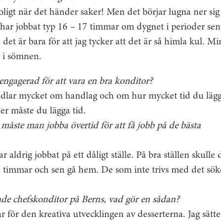
 roligt när det händer saker! Men det börjar lugna ner sig
 har jobbat typ 16 – 17 timmar om dygnet i perioder sen
et är bara för att jag tycker att det är så himla kul. Min 
r i sömnen.
ngagerad för att vara en bra konditor?
dlar mycket om handlag och om hur mycket tid du lägge
jer måste du lägga tid.
r måste man jobba övertid för att få jobb på de bästa
ar aldrig jobbat på ett dåligt ställe. På bra ställen skulle
a timmar och sen gå hem. De som inte trivs med det söke
nde chefskonditor på Berns, vad gör en sådan?
år för den kreativa utvecklingen av desserterna. Jag sät