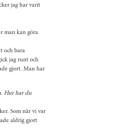
ker jag har varit
ker man kan göra
tt och bara
 gick jag runt och
ade gjort. Man har
n. Hur har du
ker. Som när vi var
ade aldrig gjort