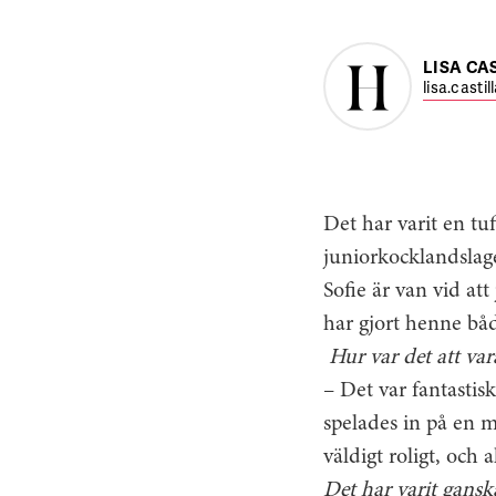
LISA CA
lisa.casti
Det har varit en tu
juniorkocklandslag
Sofie är van vid att
har gjort henne båd
Hur var det att var
– Det var fantastisk
spelades in på en m
väldigt roligt, och
Det har varit gansk