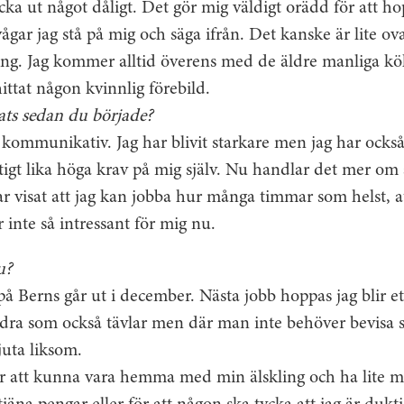
icka ut något dåligt. Det gör mig väldigt orädd för att ho
ågar jag stå på mig och säga ifrån. Det kanske är lite ova
 ung. Jag kommer alltid överens med de äldre manliga k
hittat någon kvinnlig ­förebild.
ats sedan du började?
r kommunikativ. Jag har blivit starkare men jag har också 
ktigt lika höga krav på mig själv. Nu handlar det mer om 
har visat att jag kan jobba hur många timmar som helst, at
är inte så intressant för mig nu.
u?
 på Berns går ut i december. Nästa jobb hoppas jag blir e
ndra som också tävlar men där man inte behöver bevisa s
njuta liksom.
ter att kunna vara hemma med min älskling och ha lite mer