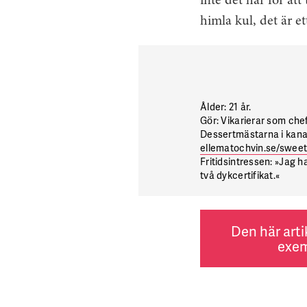
inte det här för att
himla kul, det är et
Ålder:
21 år.
Gör:
Vikarierar som chef
Dessertmästarna i kanal
ellematochvin.se/sweet
Fritidsintressen:
»Jag har
två dykcertifikat.«
Den här arti
exem