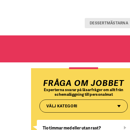
DESSERTMÄSTARNA
FRÅGA OM JOBBET
Experterna svarar på läsarfrågor om allt från
schemaläggning till personalmat
VÄLJ KATEGORI
Tio timmar med eller utan rast?