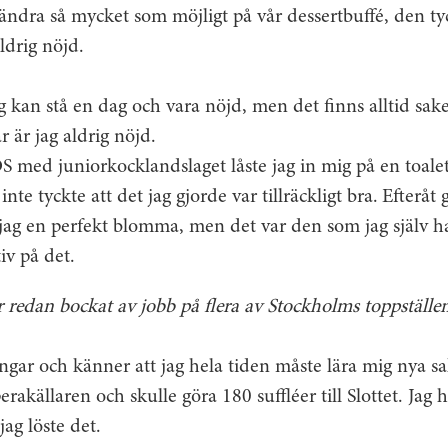
 ändra så mycket som möjligt på vår dessertbuffé, den tyc
ldrig nöjd.
jag kan stå en dag och vara nöjd, men det finns alltid sa
r är jag aldrig nöjd.
S med juniorkocklandslaget låste jag in mig på en toale
 inte tyckte att det jag gjorde var tillräckligt bra. Efteråt
 jag en perfekt blomma, men det var den som jag själv h
tiv på det.
 redan bockat av jobb på flera av Stockholms toppställe
ngar och känner att jag hela tiden måste lära mig nya sa
akällaren och skulle göra 180 suffléer till Slottet. Jag h
jag löste det.