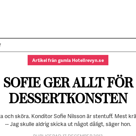
PORTRÄTTET
T
Artikel från gamla Hotellrevyn.se
SOFIE GER ALLT FÖR
DESSERTKONSTEN
ga och sköra. Konditor Sofie Nilsson är stentuff. Mest kräv
-- Jag skulle aldrig skicka ut något dåligt, säger hon.
PUBLICERAD 17 DECEMBER 2013