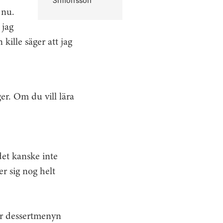
 nu.
 jag
kille säger att jag
r. Om du vill lära
 det kanske inte
r sig nog helt
ter dessertmenyn