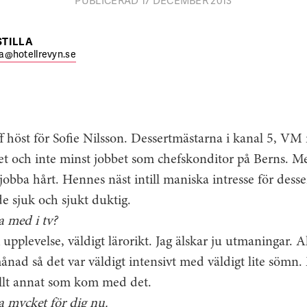
STILLA
lla@hotellrevyn.se
ff höst för Sofie Nilsson. Dessertmästarna i kanal 5, V
et och inte minst jobbet som chefskonditor på Berns. M
 jobba hårt. Hennes näst intill maniska intresse för desse
e sjuk och sjukt duktig.
a med i tv?
 upplevelse, väldigt lärorikt. Jag älskar ju utmaningar. Al
ånad så det var väldigt intensivt med väldigt lite sömn
 allt annat som kom med det.
a mycket för dig nu.