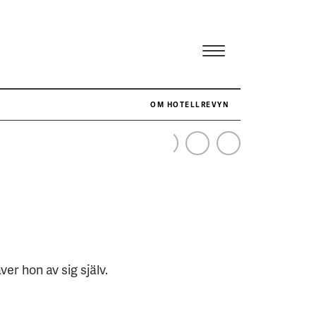
OM HOTELLREVYN
NÄR HOTELLREVYN SLOG SVENSKT REKORD I SIMPELHET
SENASTE
er hon av sig själv.