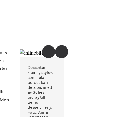
M med
en
Desserter
rter
»family style«,
som hela
bordet kan
dela på, är ett
av Sofies
lt
bidrag till
. Men
Berns
dessertmeny.
Foto: Anna
Simonsson