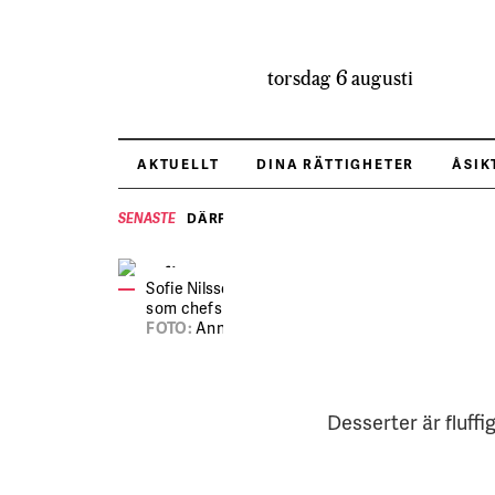
torsdag 6 augusti
AKTUELLT
DINA RÄTTIGHETER
ÅSIK
DÄRFÖR BRYR SIG HRF OM VALET
SENASTE
Sofie Nilsson på Berns, där hon vikarierat
som chefskonditor.
FOTO:
Anna Simonsson
Desserter är fluffi