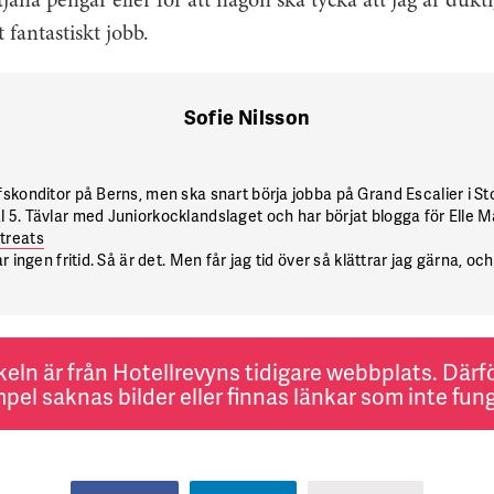
 tjäna pengar eller för att någon ska tycka att jag är dukt
t fantastiskt jobb.
Sofie Nilsson
skonditor på Berns, men ska snart börja jobba på Grand Escalier i S
 5. Tävlar med Juniorkocklandslaget och har börjat blogga för Elle M
treats
 ingen fritid. Så är det. Men får jag tid över så klättrar jag gärna, och
keln är från Hotellrevyns tidigare webbplats. Därför
pel saknas bilder eller finnas länkar som inte fung