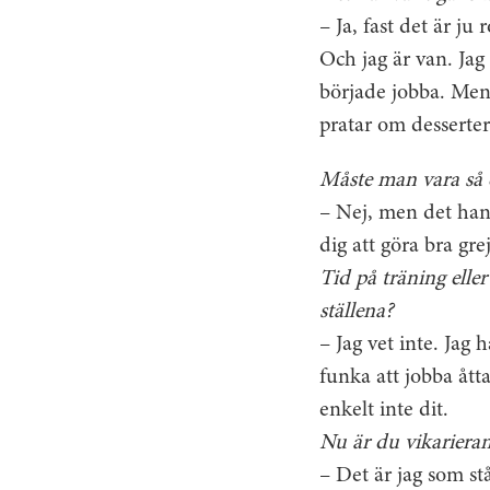
– Ja, fast det är ju
Och jag är van. Jag
började jobba. Men d
pratar om desserte
Måste man vara så e
– Nej, men det han
dig att göra bra gre
Tid på träning elle
ställena?
– Jag vet inte. Jag h
funka att jobba ått
enkelt inte dit.
Nu är du vikariera
– Det är jag som st