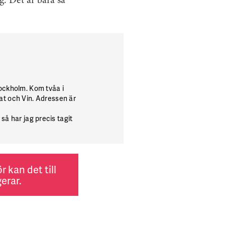
ig. Det är bara så
tockholm. Kom tvåa i
at och Vin. Adressen är
 så har jag precis tagit
 kan det till
erar.