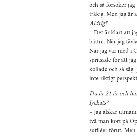
och så försöker jag
tråkig. Men jag är a
Aldrig?
– Det är klart att 
bättre. När jag tävla
När jag var med i O
spritsade för att jag
kollade och så såg
inte riktigt perspek
Du är 21 år och har
lyckats?
– Jag älskar utmani
två man kort på Oper
suffléer förut. Men 