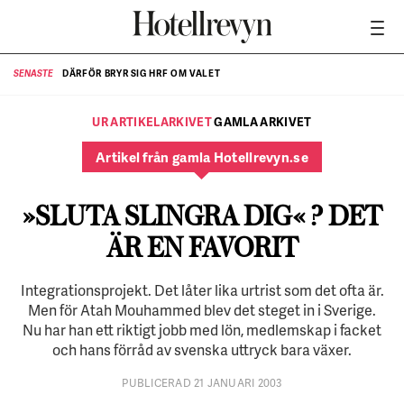
DÄRFÖR BRYR SIG HRF OM VALET
SENASTE
SE
UR ARTIKELARKIVET
GAMLA ARKIVET
Artikel från gamla Hotellrevyn.se
»SLUTA SLINGRA DIG« ? DET
ÄR EN FAVORIT
Integrationsprojekt. Det låter lika urtrist som det ofta är.
Men för Atah Mouhammed blev det steget in i Sverige.
Nu har han ett riktigt jobb med lön, medlemskap i facket
och hans förråd av svenska uttryck bara växer.
PUBLICERAD 21 JANUARI 2003