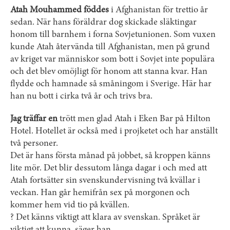
Atah Mouhammed föddes
i Afghanistan för trettio år
sedan. När hans föräldrar dog skickade släktingar
honom till barnhem i forna Sovjetunionen. Som vuxen
kunde Atah återvända till Afghanistan, men på grund
av kriget var människor som bott i Sovjet inte populära
och det blev omöjligt för honom att stanna kvar. Han
flydde och hamnade så småningom i Sverige. Här har
han nu bott i cirka två år och trivs bra.
Jag träffar en
trött men glad Atah i Eken Bar på Hilton
Hotel. Hotellet är också med i projketet och har anställt
två personer.
Det är hans första månad på jobbet, så kroppen känns
lite mör. Det blir dessutom långa dagar i och med att
Atah fortsätter sin svenskundervisning två kvällar i
veckan. Han går hemifrån sex på morgonen och
kommer hem vid tio på kvällen.
? Det känns viktigt att klara av svenskan. Språket är