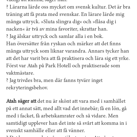
viktigt att kunna, säger han.
? Lärarna lärde oss mycket om svensk kultur. Det är bra
träning att få prata med svenskar. En lärare lärde mig
många uttryck. »Sluta slingra dig« och »flåsa dig i
nacken« är två av mina favoriter, skrattar han.
? Jag älskar uttryck och samlar alla i en bok.
Han översätter från ryskan och märker att det finns
många uttryck som liknar varandra. Annars tycker han
att det har varit bra att få praktisera och lära sig ett yrke.
Först var Atah på Park Hotell och praktiserade som
vaktmästare.
? Jag trivdes bra, men där fanns tyvärr inget
rekryteringsbehov.
Atah säger att
det nu är skönt att vara med i samhället
på ett annat sätt, med allt vad det innebär; få en lön, gå
med i facket, få arbetskamrater och så vidare. Men
samtidigt upplever han det inte så svårt att komma in i
svenskt samhälle eller att få vänner.