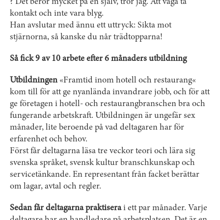
? Det beror mycket på en själv, tror jag. Att våga ta
kontakt och inte vara blyg.
Han avslutar med ännu ett uttryck: Sikta mot
stjärnorna, så kanske du når trädtopparna!
Så fick 9 av 10 arbete efter 6 månaders utbildning
Utbildningen
«Framtid inom hotell och restaurang«
kom till för att ge nyanlända invandrare jobb, och för att
ge företagen i hotell- och restaurangbranschen bra och
fungerande arbetskraft. Utbildningen är ungefär sex
månader, lite beroende på vad deltagaren har för
erfarenhet och behov.
Först får deltagarna läsa tre veckor teori och lära sig
svenska språket, svensk kultur branschkunskap och
servicetänkande. En representant från facket berättar
om lagar, avtal och regler.
Sedan får deltagarna praktisera
i ett par månader. Varje