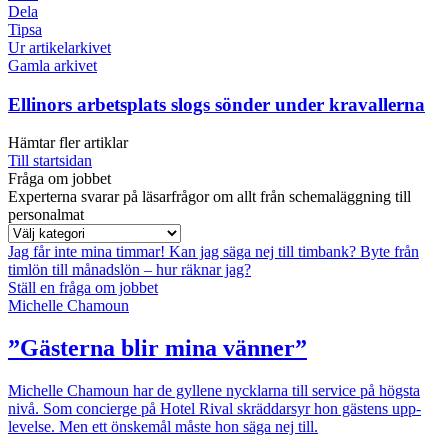
Dela
Tipsa
Ur artikelarkivet
Gamla arkivet
Ellinors arbetsplats slogs sönder under kravallerna
Hämtar fler artiklar
Till startsidan
Fråga om jobbet
Experterna svarar på läsarfrågor om allt från schemaläggning till
personalmat
Jag får inte mina timmar!
Kan jag säga nej till timbank?
Byte från
timlön till månadslön – hur räknar jag?
Ställ en fråga om jobbet
Michelle Chamoun
”Gästerna blir mina vänner”
Michelle Chamoun har de gyllene nycklarna till service på högsta
nivå. Som concierge på Hotel Rival skräddarsyr hon gästens upp­
levelse. Men ett önskemål måste hon säga nej till.