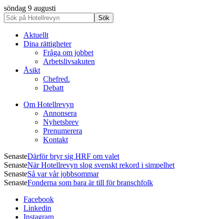
söndag 9 augusti
Aktuellt
Dina rättigheter
Fråga om jobbet
Arbetslivsakuten
Åsikt
Chefred.
Debatt
Om Hotellrevyn
Annonsera
Nyhetsbrev
Prenumerera
Kontakt
Senaste
Därför bryr sig HRF om valet
Senaste
När Hotellrevyn slog svenskt rekord i simpelhet
Senaste
Så var vår jobbsommar
Senaste
Fonderna som bara är till för branschfolk
Facebook
Linkedin
Instagram