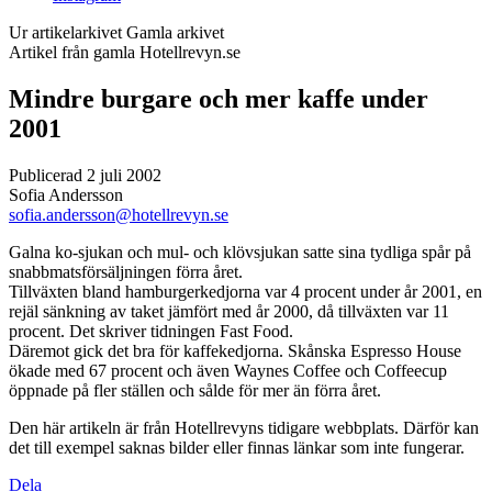
Ur artikelarkivet
Gamla arkivet
Artikel från gamla Hotellrevyn.se
Mindre burgare och mer kaffe under
2001
Publicerad 2 juli 2002
Sofia Andersson
sofia.andersson@hotellrevyn.se
Galna ko-sjukan och mul- och klövsjukan satte sina tydliga spår på
snabbmatsförsäljningen förra året.
Tillväxten bland hamburgerkedjorna var 4 procent under år 2001, en
rejäl sänkning av taket jämfört med år 2000, då tillväxten var 11
procent. Det skriver tidningen Fast Food.
Däremot gick det bra för kaffekedjorna. Skånska Espresso House
ökade med 67 procent och även Waynes Coffee och Coffeecup
öppnade på fler ställen och sålde för mer än förra året.
Den här artikeln är från Hotellrevyns tidigare webbplats. Därför kan
det till exempel saknas bilder eller finnas länkar som inte fungerar.
Dela