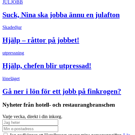
JULJOBB
Suck, Nina ska jobba ännu en julafton
Skadedjur
Hjälp – råttor på jobbet!
utpressning
Hjälp, chefen blir utpressad!
löneläget
Gå ner i lön för ett jobb på finkrogen?
Nyheter från hotell- och restaurangbranschen
Varje vecka, direkt i din inkorg.