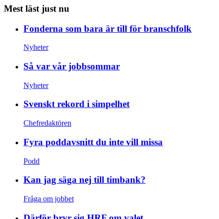
Mest läst just nu
Fonderna som bara är till för branschfolk
Nyheter
Så var vår jobbsommar
Nyheter
Svenskt rekord i simpelhet
Chefredaktören
Fyra poddavsnitt du inte vill missa
Podd
Kan jag säga nej till timbank?
Fråga om jobbet
Därför bryr sig HRF om valet