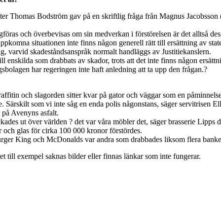
ister Thomas Bodström gav på en skriftlig fråga från Magnus Jacobsson (
gföras och överbevisas om sin medverkan i förstörelsen är det alltså de
pkomna situationen inte finns någon generell rätt till ersättning av stat
g, varvid skadeståndsanspråk normalt handläggs av Justitiekanslern.
ill enskilda som drabbats av skador, trots att det inte finns någon ersätt
sbolagen har regeringen inte haft anledning att ta upp den frågan.?
Graffitin och slagorden sitter kvar på gator och väggar som en påminne
 Särskilt som vi inte såg en enda polis någonstans, säger servitrisen El
 på Avenyns asfalt.
kades ut över världen ? det var våra möbler det, säger brasserie Lipps 
 och glas för cirka 100 000 kronor förstördes.
 Burger King och McDonalds var andra som drabbades liksom flera banke
t till exempel saknas bilder eller finnas länkar som inte fungerar.