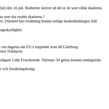
kd) den 16 juli. Bodström skriver att det är de som vållat skadorna
ssa som ska ersätta skadorna.?
en. Däremot kan ersättning betalas ernligt skadeståndslagen ifall
ningsskyldighet.
lse om dagarna när EU:s toppmöte kom till Göteborg.
linor Dahlqvist.
delägare Calle Fouchenette. Närmare 50 gröna franska rottingstolar
r och försäkringsbolag.