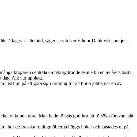
k. ? Jag var jätterädd, säger servitrisen Ellinor Dahlqvist som just
ånga krögare i centrala Göteborg trodde skulle bli en av årets bästa.
dag. Allt var upplagt.
 just höll på att göra sig i ordning för att börja jobba när en av
cket vi kunde göra. Man hade förstås god lust att försöka försvara sitt
e, hur de franska rottingmöblerna höggs i bitar och kastades ut på