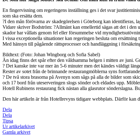
En fingervisning om regeringens inställning ges i det svar justitiemin
som ska ersätta dem.
?I den mån förövarna av skadegörelsen i Göteborg kan identifieras, la
Vidare skriver Bodström: ?Allmänt kan emellertid sägas att det i den up
skador har vållats genom fel eller försummelse vid myndighetsutövnin
I vissa exceptionella situationer kan regeringen besluta om ersättning t
Med hänsyn till pågående rättsprocesser och handläggning i försäkring
Bildtext: (Foto: Johan Wingborg och Sofia Sabel)
Än idag finns det spår efter den våldsamma helgen i mitten av juni. 
? Det kanske inte var mer än 5-6 minuter men det kändes väldigt länge.
Rester av sotet från de brinnande restaurangmöblerna syns fortfarande
? De två stora brasorna på Avenyn som sågs på alla de bilder som skic
och 17 bord från uteserveringen slogs sönder och eldades upp. Möbler
Hotell Rubinens restaurang fick nästan alla glasrutor sönderslagna.
Den här artikeln är från Hotellrevyns tidigare webbplats. Därför kan de
Dela
Dela
Tipsa
Ur artikelarkivet
Gamla arkivet