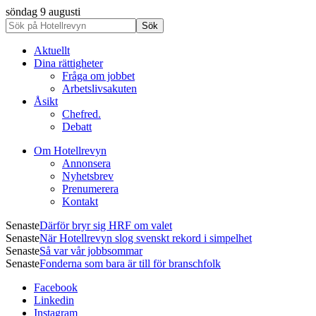
söndag 9 augusti
Aktuellt
Dina rättigheter
Fråga om jobbet
Arbetslivsakuten
Åsikt
Chefred.
Debatt
Om Hotellrevyn
Annonsera
Nyhetsbrev
Prenumerera
Kontakt
Senaste
Därför bryr sig HRF om valet
Senaste
När Hotellrevyn slog svenskt rekord i simpelhet
Senaste
Så var vår jobbsommar
Senaste
Fonderna som bara är till för branschfolk
Facebook
Linkedin
Instagram