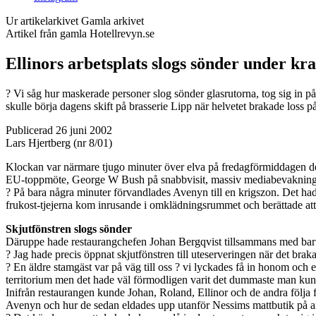
Ur artikelarkivet
Gamla arkivet
Artikel från gamla Hotellrevyn.se
Ellinors arbetsplats slogs sönder under kr
? Vi såg hur maskerade personer slog sönder glasrutorna, tog sig in på
skulle börja dagens skift på brasserie Lipp när helvetet brakade loss 
Publicerad 26 juni 2002
Lars Hjertberg (nr 8/01)
Klockan var närmare tjugo minuter över elva på fredagförmiddagen den 
EU-toppmöte, George W Bush på snabbvisit, massiv mediabevakning och
? På bara några minuter förvandlades Avenyn till en krigszon. Det hade v
frukost-tjejerna kom inrusande i omklädningsrummet och berättade att 
Skjutfönstren slogs sönder
Däruppe hade restaurangchefen Johan Bergqvist tillsammans med bartend
? Jag hade precis öppnat skjutfönstren till uteserveringen när det brak
? En äldre stamgäst var på väg till oss ? vi lyckades få in honom och 
territorium men det hade väl förmodligen varit det dummaste man kun
Inifrån restaurangen kunde Johan, Roland, Ellinor och de andra följa
Avenyn och hur de sedan eldades upp utanför Nessims mattbutik på a