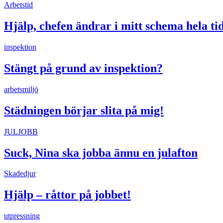
Arbetstid
Hjälp, chefen ändrar i mitt schema hela ti
inspektion
Stängt på grund av inspektion?
arbetsmiljö
Städningen börjar slita på mig!
JULJOBB
Suck, Nina ska jobba ännu en julafton
Skadedjur
Hjälp – råttor på jobbet!
utpressning