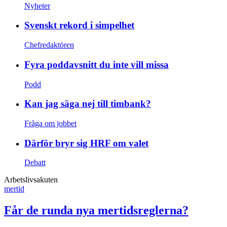
Nyheter
Svenskt rekord i simpelhet
Chefredaktören
Fyra poddavsnitt du inte vill missa
Podd
Kan jag säga nej till timbank?
Fråga om jobbet
Därför bryr sig HRF om valet
Debatt
Arbetslivsakuten
mertid
Får de runda nya mertidsreglerna?