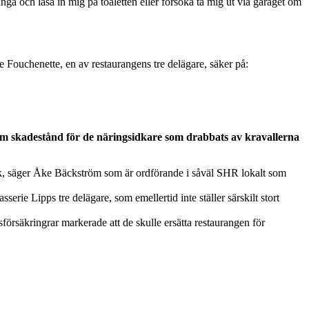
nga och låsa in mig på toaletten eller försöka ta mig ut via garaget om
 Fouchenette, en av restaurangens tre delägare, säker på:
om skadestånd för de näringsidkare som drabbats av kravallerna
risk, säger Åke Bäckström som är ordförande i såväl SHR lokalt som
ie Lipps tre delägare, som emellertid inte ställer särskilt stort
försäkringrar markerade att de skulle ersätta restaurangen för