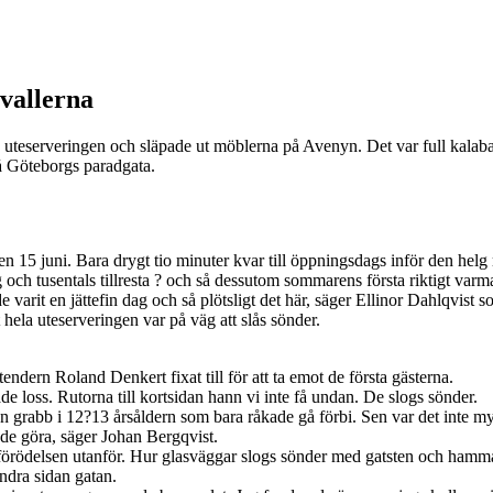
avallerna
 uteserveringen och släpade ut möblerna på Avenyn. Det var full kalabali
på Göteborgs paradgata.
15 juni. Bara drygt tio minuter kvar till öppningsdags inför den helg m
 tusentals tillresta ? och så dessutom sommarens första riktigt varma 
arit en jättefin dag och så plötsligt det här, säger Ellinor Dahlqvist som
hela uteserveringen var på väg att slås sönder.
ern Roland Denkert fixat till för att ta emot de första gästerna.
ade loss. Rutorna till kortsidan hann vi inte få undan. De slogs sönder.
en grabb i 12?13 årsåldern som bara råkade gå förbi. Sen var det inte my
de göra, säger Johan Bergqvist.
 förödelsen utanför. Hur glasväggar slogs sönder med gatsten och hammar
ndra sidan gatan.