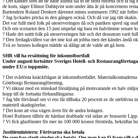
? Det kändes som att de hade kunna slå in de stora rutorna och ta sig i
de kom, säger Ellinor Dahlqvist som under åtta år på koncernens rest
Bartendern Roland Denkert däremot minns sommaren 1992 när fotbolls
? Jag lyckades pricka in den gången också. Och då var jag rätt skakis.
Det var fullt med folk på uteserveringen då och paniken spred sig sna
Och om scenariot den 15 juni utspelat sig bara en halvtimme senare ku
? Hade det suttit folk på uteserveringen här och det dessutom varit ful
? Den fredagkvällen var det inte kul att jobba men det kändes ändå oke
Två av hennes kollegor mådde så dåligt att de valde att gå hem.
SHR vill ha ersättning för inkomstbortfall
Under augusti fortsätter Sveriges Hotell- och Restaurangföret
under EU:s toppmöte.
? Det svårlösta knäckfrågan är inkomstbortfallet. Materialkostnaderna
Göteborgs Restaurangförening.
? Vi räknar med en minskad försäljning på motsvarande en halv miljon k
hopp till de fortsatta förhandlingarna:
? Jag blir förvånad om vi ens får tillbaka 20 procent av de uteblivna 
materiell skadegörelse.
? Det kom att visa vägen även för de andra bolagen.
Hotel Rubinen tillhör de hårdast drabbade vid sidan av brasserie Lipp
? Vi fick glasfönster för mer än 100 000 kronor förstörda, bekräftar 
Justitieministern: Förövarna ska betala
De som har slagit sönder ska betala. Om man kan få fram vilka de