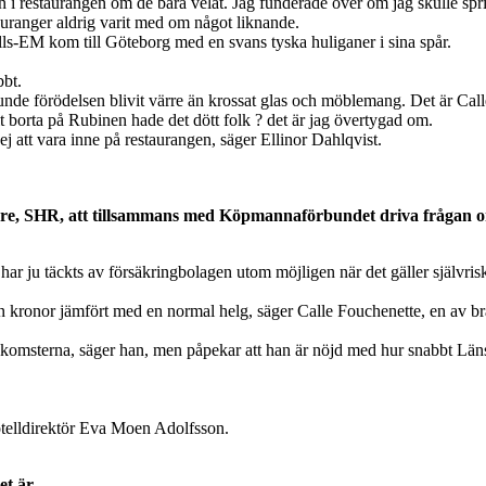
n i restaurangen om de bara velat. Jag funderade över om jag skulle spri
auranger aldrig varit med om något liknande.
-EM kom till Göteborg med en svans tyska huliganer i sina spår.
bbt.
nde förödelsen blivit värre än krossat glas och möblemang. Det är Calle
lt borta på Rubinen hade det dött folk ? det är jag övertygad om.
j att vara inne på restaurangen, säger Ellinor Dahlqvist.
agare, SHR, att tillsammans med Köpmannaförbundet driva frågan 
 har ju täckts av försäkringbolagen utom möjligen när det gäller själv
ronor jämfört med en normal helg, säger Calle Fouchenette, en av brasser
inkomsterna, säger han, men påpekar att han är nöjd med hur snabbt Läns
.
hotelldirektör Eva Moen Adolfsson.
t är.