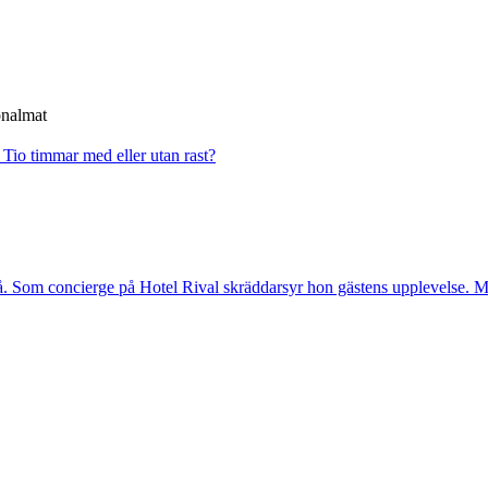
onalmat
?
Tio timmar med eller utan rast?
. Som concierge på Hotel Rival skräddarsyr hon gästens upp­levelse. Me