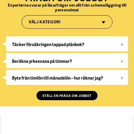
Experterna svarar på läsarfrågor om allt från schemaläggning till
personalmat
VÄLJ KATEGORI
Täcker försäkringen tappad plånbok?
Beräkna yrkesvana på timmar?
Byte från timlön till månadslön – hur räknar jag?
STÄLL EN FRÅGA OM JOBBET