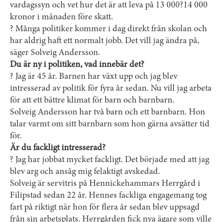
vardagssyn och vet hur det är att leva på 13 000?14 000
kronor i månaden före skatt.
? Många politiker kommer i dag direkt från skolan och
har aldrig haft ett normalt jobb. Det vill jag ändra på,
säger Solveig Andersson.
Du är ny i politiken, vad innebär det?
? Jag är 45 år. Barnen har växt upp och jag blev
intresserad av politik för fyra år sedan. Nu vill jag arbeta
för att ett bättre klimat för barn och barnbarn.
Solveig Andersson har två barn och ett barnbarn. Hon
talar varmt om sitt barnbarn som hon gärna avsätter tid
för.
Är du fackligt intresserad?
? Jag har jobbat mycket fackligt. Det började med att jag
blev arg och ansåg mig felaktigt avskedad.
Solveig är servitris på Hennickehammars Herrgård i
Filipstad sedan 22 år. Hennes fackliga engagemang tog
fart på riktigt när hon för flera år sedan blev uppsagd
från sin arbetsplats. Herrgården fick nya ägare som ville