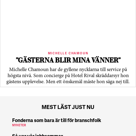
MICHELLE CHAMOUN
”GÄSTERNA BLIR MINA VÄNNER”
Michelle Chamoun har de gyllene nycklarna till service på
högsta nivå. Som concierge på Hotel Rival skräddarsyr hon
gästens upp­levelse. Men ett önskemål måste hon säga nej till.
MEST LÄST JUST NU
Fonderna som bara är till för branschfolk
NYHETER
Så var vår jobbsommar