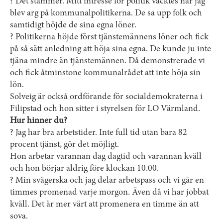
? Det stämmer. Mitt intresse för politik väcktes när jag
blev arg på kommunalpolitikerna. De sa upp folk och
samtidigt höjde de sina egna löner.
? Politikerna höjde först tjänstemännens löner och fick
på så sätt anledning att höja sina egna. De kunde ju inte
tjäna mindre än tjänstemännen. Då demonstrerade vi
och fick åtminstone kommunalrådet att inte höja sin
lön.
Solveig är också ordförande för socialdemokraterna i
Filipstad och hon sitter i styrelsen för LO Värmland.
Hur hinner du?
? Jag har bra arbetstider. Inte full tid utan bara 82
procent tjänst, gör det möjligt.
Hon arbetar varannan dag dagtid och varannan kväll
och hon börjar aldrig före klockan 10.00.
? Min svägerska och jag delar arbetspass och vi går en
timmes promenad varje morgon. Även då vi har jobbat
kväll. Det är mer värt att promenera en timme än att
sova.