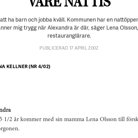
VARE NATTIS
a att ha barn och jobba kväll. Kommunen har en nattöppen
nner mig trygg när Alexandra är där, säger Lena Olsson,
restauranglärare.
PUBLICERAD 17 APRIL 2002
NA KELLNER (NR 4/02)
ndra
5 1/2 år kommer med sin mamma Lena Olsson till förs
orgonen.