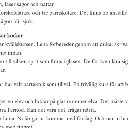
 läser sagor och nattar.
förskolelärare och tre barnskötare. Det finns tio anställ
ågon blir sjuk.
ckar kockar
r kvällskursen. Lena förbereder genom att duka, skriva s
mme innan.
 till vilken sprit som finns i glasen. De får även lära si
ar.
 har valt barteknik som tillval. En frivillig kurs för att
äger en elev och luktar på glas nummer elva. Det måste v
ra Pernod. Kan det vara det, frågar nästa.
er Lena. Ni får gärna komma med förslag. Och när ni har 
ka med fingret.