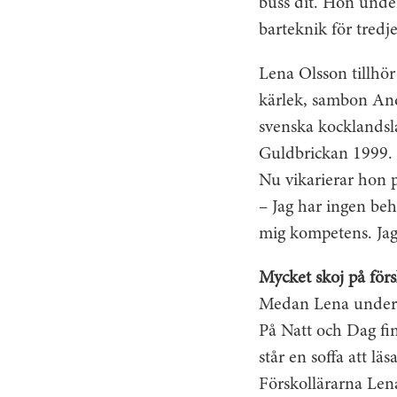
buss dit. Hon under
barteknik för tredj
Lena Olsson tillhö
kärlek, sambon And
svenska kocklandsla
Guldbrickan 1999.
Nu vikarierar hon 
– Jag har ingen beh
mig kompetens. Jag 
Mycket skoj på för
Medan Lena undervi
På Natt och Dag fi
står en soffa att l
Förskollärarna Len