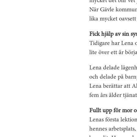
mycket det blir vet 
När Gävle kommun i
lika mycket oavsett
Fick hjälp av sin sy
Tidigare har Lena 
lite över ett år bör
Lena delade lägenh
och delade på barn
Lena berättar att A
fem års ålder tjäna
Fullt upp för mor 
Lenas första lektio
hennes arbetsplats,