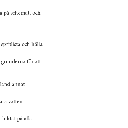
da på schemat, och
pritlista och hälla
g grunderna för att
 bland annat
ara vatten.
luktat på alla