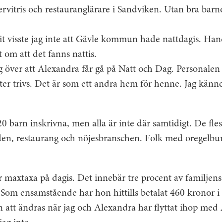
ervitris och restauranglärare i Sandviken. Utan bra bar
hit visste jag inte att Gävle kommun hade nattdagis. Ha
om att det fanns nattis.
ig över att Alexandra får gå på Natt och Dag. Personalen 
er trivs. Det är som ett andra hem för henne. Jag känn
20 barn inskrivna, men alla är inte där samtidigt. De fle
den, restaurang och nöjesbranschen. Folk med oregelbund
r maxtaxa på dagis. Det innebär tre procent av familjen
 Som ensamstående har hon hittills betalat 460 kronor 
att ändras när jag och Alexandra har flyttat ihop med