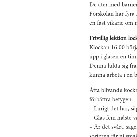
De äter med barnen,
Förskolan har fyra 
en fast vikarie om n
Frivillig lektion lo
Klockan 16.00 börja
upp i glasen en ti
Denna lukta sig fram
kunna arbeta i en b
Åtta blivande kockar
förbättra betygen.
– Lurigt det här, s
– Glas fem måste va
– Är det svårt, säg
sorterna får ni sma