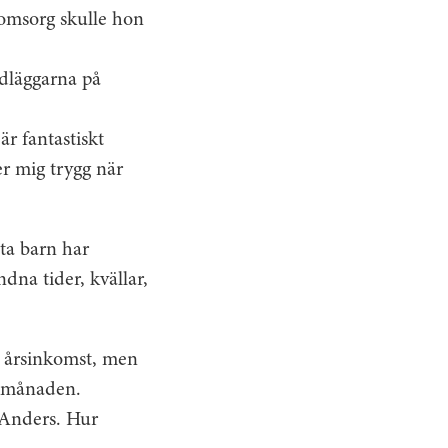
nomsorg skulle hon
ndläggarna på
är fantastiskt
er mig trygg när
sta barn har
na tider, kvällar,
s årsinkomst, men
i månaden.
 Anders. Hur