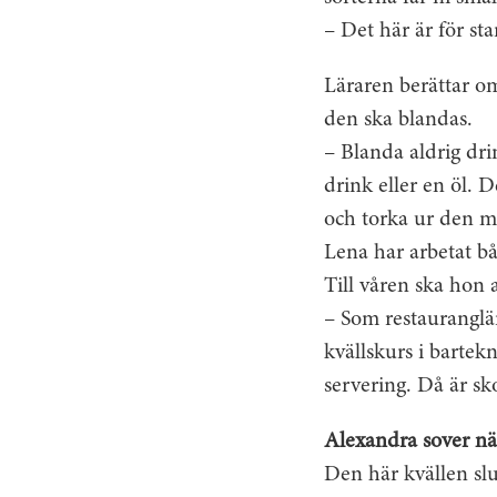
– Det här är för sta
Läraren berättar o
den ska blandas.
– Blanda aldrig dri
drink eller en öl. 
och torka ur den m
Lena har arbetat bå
Till våren ska hon 
– Som restauranglär
kvällskurs i bartek
servering. Då är sk
Alexandra sover nä
Den här kvällen sl