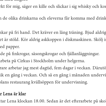
rkt för mig, säger en kille och slickar i sig whisky och k
m de olika drinkarna och eleverna får komma med drink
nkar på fri hand. Det kräver en lång träning. Bjud aldri
Det är stöld. Kör aldrig askkoppen i diskmaskinen. Skölj 
ed papper.
de på finkrogar, säsongskrogar och fjällanläggningar.
arbeta på Cirkus i Stockholm under helgerna.
are arbetar jag mest dagtid, fem dagar i veckan. Därutö
nik en gång i veckan. Och så en gång i månaden undervis
olans restaurang kvällsöppen för undervisning.
r Lena är klar
utar Lena klockan 18.00. Sedan är det efterarbete på sk