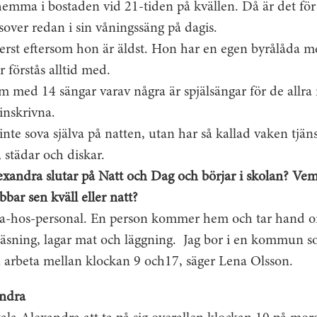
emma i bostaden vid 21-tiden på kvällen. Då är det för
over redan i sin våningssäng på dagis.
erst eftersom hon är äldst. Hon har en egen byrålåda m
 förstås alltid med.
m med 14 sängar varav några är spjälsängar för de allra 
 inskrivna.
inte sova själva på natten, utan har så kallad vaken tjäns
 städar och diskar.
xandra slutar på Natt och Dag och börjar i skolan? Ve
bar sen kväll eller natt?
a-hos-personal. En person kommer hem och tar hand 
xläsning, lagar mat och läggning. Jag bor i en kommun som
 arbeta mellan klockan 9 och17, säger Lena Olsson.
ndra