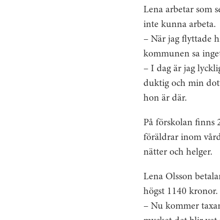
Lena arbetar som s
inte kunna arbeta.
– När jag flyttade 
kommunen sa inget 
– I dag är jag lyckl
duktig och min dott
hon är där.
På förskolan finns 
föräldrar inom vår
nätter och helger.
Lena Olsson betala
högst 1140 kronor.
– Nu kommer taxan 