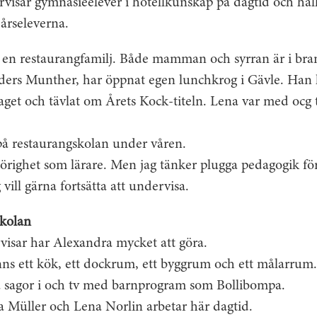
visar gymnasieelever i hotellkunskap på dagtid och håll
eårseleverna.
r en restaurangfamilj. Både mamman och syrran är i br
ers Munther, har öppnat egen lunchkrog i Gävle. Han ha
get och tävlat om Årets Kock-titeln. Lena var med ocg t
på restaurangskolan under våren.
örighet som lärare. Men jag tänker plugga pedagogik för
vill gärna fortsätta att undervisa.
skolan
sar har Alexandra mycket att göra.
nns ett kök, ett dockrum, ett byggrum och ett målarru
äsa sagor i och tv med barnprogram som Bollibompa.
a Müller och Lena Norlin arbetar här dagtid.