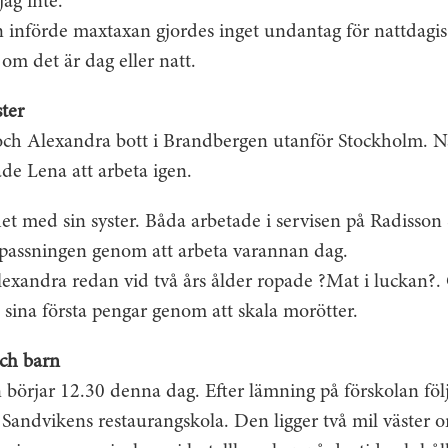
jag inte.
nförde maxtaxan gjordes inget undantag för nattdagis.
 om det är dag eller natt.
ster
och Alexandra bott i Brandbergen utanför Stockholm. N
jade Lena att arbeta igen.
et med sin syster. Båda arbetade i servisen på Radisson
passningen genom att arbeta varannan dag.
lexandra redan vid två års ålder ropade ?Mat i luckan?.
t sina första pengar genom att skala morötter.
och barn
n börjar 12.30 denna dag. Efter lämning på förskolan följ
 Sandvikens restaurangskola. Den ligger två mil väster 