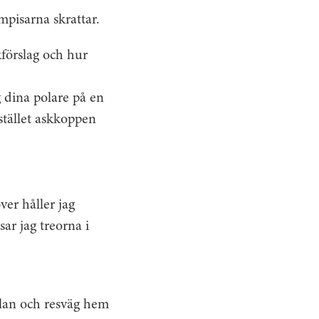
ompisarna skrattar.
förslag och hur
g dina polare på en
istället askkoppen
ver håller jag
ar jag treorna i
olan och resväg hem