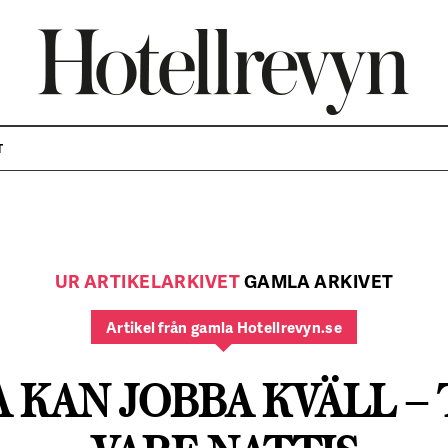
T
UR ARTIKELARKIVET
GAMLA ARKIVET
Artikel från gamla Hotellrevyn.se
 KAN JOBBA KVÄLL –