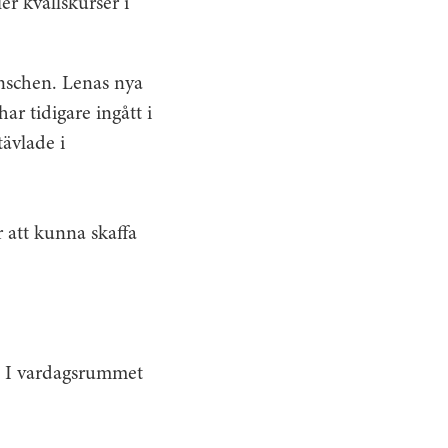
er kvällskurser i
anschen. Lenas nya
r tidigare ingått i
ävlade i
 att kunna skaffa
m. I vardagsrummet