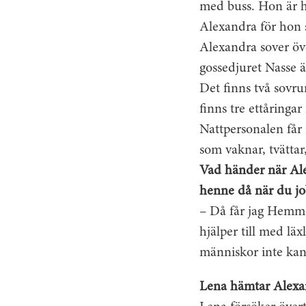
med buss. Hon är h
Alexandra för hon s
Alexandra sover öv
gossedjuret Nasse är
Det finns två sovru
finns tre ettåringar
Nattpersonalen får 
som vaknar, tvättar,
Vad händer när Ale
henne då när du job
– Då får jag Hemm
hjälper till med lä
människor inte kan
Lena hämtar Alexa