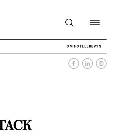
OM HOTELLREVYN
NÄR HOTELLREVYN SLOG SVENSKT REKORD I SIMPELHET
SENASTE
 TACK