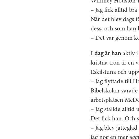
Whitney Houston-ma
– Jag fick alltid b
När det blev dags f
dess, och som han 
– Det var genom kör
I dag är han
aktiv i
kristna tron är en v
Eskilstuna och uppv
– Jag flyttade till 
Bibelskolan varade 
arbetsplatsen McDon
– Jag ställde alltid
Det fick han. Och 
– Jag blev jätteglad
jag nog en mer aggr