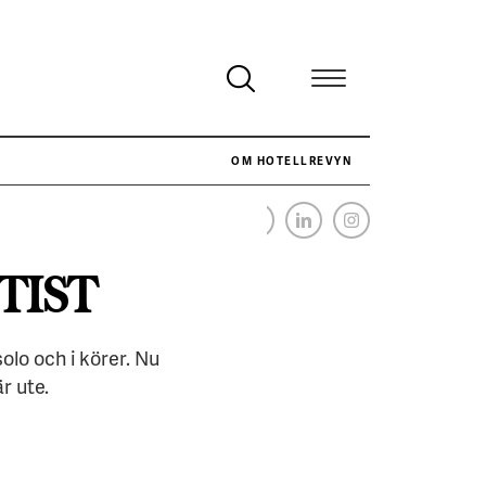
OM HOTELLREVYN
NÄR HOTELLREVYN SLOG SVENSKT REKORD I SIMPELHET
SENASTE
TIST
lo och i körer. Nu
r ute.