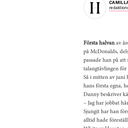
CAMILL
redaktion
Första halvan
av år
på McDonalds, dels
passade han på att 
talangtävlingen fö
Så i mitten av juni 
hans första egna, h
Danny beskriver kän
– Jag har jobbat hår
Sjungit har han för
alltid hade förestäl