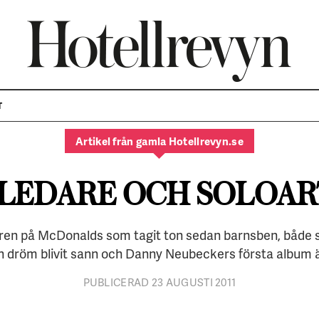
PORTRÄTTET
T
Artikel från gamla Hotellrevyn.se
LEDARE OCH SOLOAR
ren på McDonalds som tagit ton sedan barnsben, både so
n dröm blivit sann och Danny Neubeckers första album ä
PUBLICERAD 23 AUGUSTI 2011