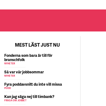
MEST LÄST JUST NU
Fonderna som bara är till för
branschfolk
NYHETER
Så var vår jobbsommar
NYHETER
Fyra poddavsnitt du inte vill missa
PODD
Kan jag säga nej till timbank?
FRÅGA OM JOBBET