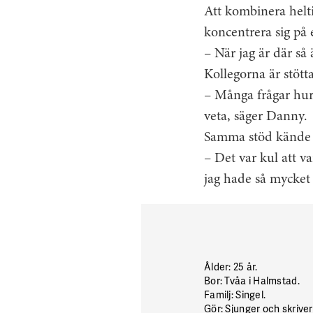
Att kombinera helt
koncentrera sig på 
– När jag är där så
Kollegorna är stött
– Många frågar hur
veta, säger Danny.
Samma stöd kände 
– Det var kul att v
jag hade så mycket
Ålder
: 25 år.
Bor
: Tvåa i Halmstad.
Familj
: Singel.
Gör
: Sjunger och skriv