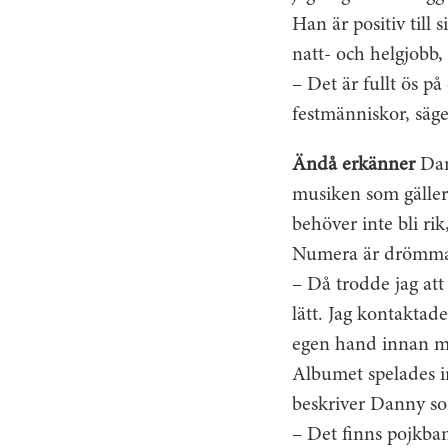
Han är positiv till
natt- och helgjobb,
– Det är fullt ös på
festmänniskor, säger
Ändå erkänner
Dan
musiken som gäller
behöver inte bli rik
Numera är drömmarna
– Då trodde jag att
lätt. Jag kontaktad
egen hand innan mi
Albumet spelades i
beskriver Danny som
– Det finns pojkban