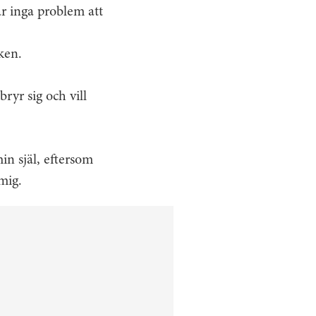
r inga problem att
ken.
yr sig och vill
in själ, eftersom
mig.