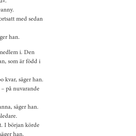
u«.
Danny.
fortsatt med sedan
äger han.
 ­medlem i. Den
han, som är född i
 bo kvar, säger han.
bb – på nuvarande
tanna, säger han.
ledare.
kt. I början körde
 säger han.