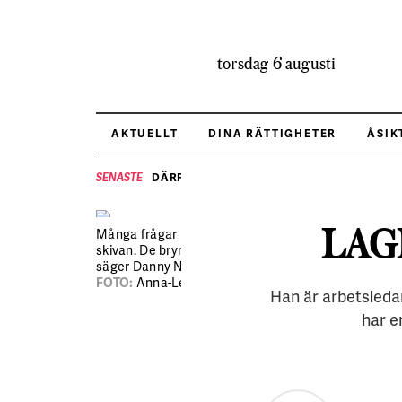
torsdag 6 augusti
AKTUELLT
DINA RÄTTIGHETER
ÅSIK
DÄRFÖR BRYR SIG HRF OM VALET
SENASTE
LAG
Många frågar hur det går med
skivan. De bryr sig och vill veta,
säger Danny Neubecker.
FOTO:
Anna-Lena Lundqvist
Han är arbetsleda
har e