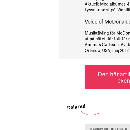
Aktuell
: Med albumet »H
Lyssnar helst på
: Westl
Voice of McDonald
Musiktävling för McDon
ut på nätet där folk får
Andreas Carlsson. Av dem
Orlando, USA, maj 2012. 
Den här arti
exem
DANNY NEUBECKER