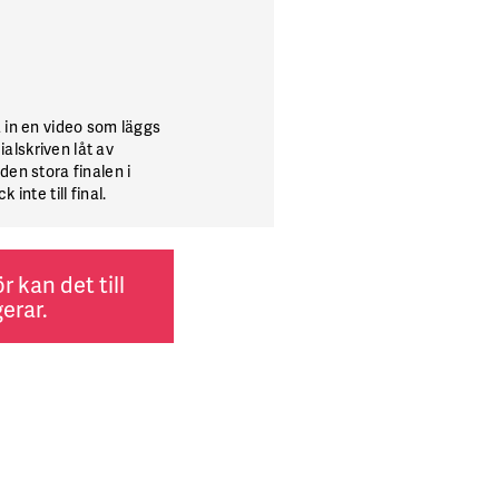
a in en video som läggs
ialskriven låt av
den stora finalen i
inte till final.
 kan det till
erar.