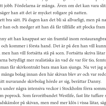
 sitt jobb. Fördelarna är många. Även om det kan vara sli
 säger han att det är mycket roligare på natten.
 ett bra sätt. På dagen kan det bli så allvarligt, men på n
 han och medger att han då får tillfälle att plocka fram ­
ny att han knappast ser sin framtid inom restaurangbr
 och kommer i första hand. Det är på den han vill kunna
, men han vill fortsätta stå på scen. Fortsätta skriva låta
 betydligt mer realistiska än vad de var för tio, femt
 man får skivkontrakt bara man kan sjunga. Nu vet jag at
e många bolag innan den här skivan blev av och var redo
tt nuvarande skivbolag hörde av sig, berättar Danny.
n under några intensiva veckor i Stockholm förra som
 poprock. Som favoritbandet Westlife, fast lite tuffare
dskänslor på skivan, men med mer klös i vissa låtar, sä