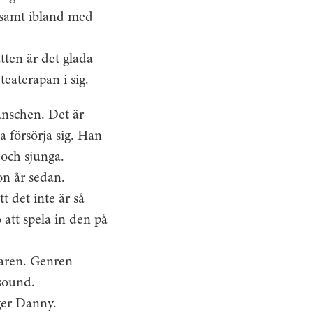
tsamt ­ibland med
atten är det glada
teaterapan i sig.
anschen. Det är
 försörja sig. Han
r och sjunga.
on år sedan.
t det inte är så
 att spela in den på
maren. Genren
 sound.
ger Danny.