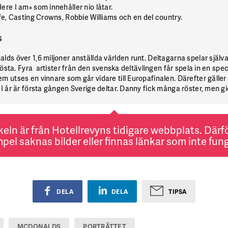
ere I am» som innehåller nio låtar.
ife, Casting Crowns, Robbie Williams och en del country.
s
alds
över 1,6 miljoner anställda världen runt. Deltagarna spelar själv
 rösta. Fyra artister från den svenska deltävlingen får spela in en spec
 utses en vinnare som går vidare till Europafinalen. Därefter gäller 
I år är första gången Sverige deltar. Danny fick många röster, men gick 
keln är från Hotellrevyns tidigare webbplats. Därför
pel saknas bilder eller finnas länkar som inte fung
DELA
DELA
TIPSA
MCDONALDS
PORTRÄTTET