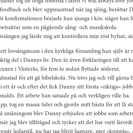
nér tog de höga tonerna i låten »I will always love yo
ra feedback och blev uppmuntrad när jag sjöng, berättar 
ör konfirmationen började han sjunga i kör, något han 
betraktar som en pågående sång- och musikskola.
sången jag lärde mig att kontrollera min röst hyfsat, s
 ett lovsångsteam i den kyrkliga församling han själv är
iktig del i Dannys liv. Den är även förklaringen till att 
uxen i Västerås, för fem år sedan flyttade söderut.
Halmstad för att gå ­bibelskola. Nu trivs jag och vill gärna
i ett år och efter det fick Danny sitt första »riktiga« jo
alds. Ett arbete han satsade på och verkligen ville ha.
 upp, tog en massa tider och gjorde mitt bästa för att få s
så småningom blev Danny erbjuden att jobba som arbets
 när jag blev tillfrågad och tycker att det har varit lärori
essiv ledarstil, nu har jag blivit lugnare, mer »kompis«,