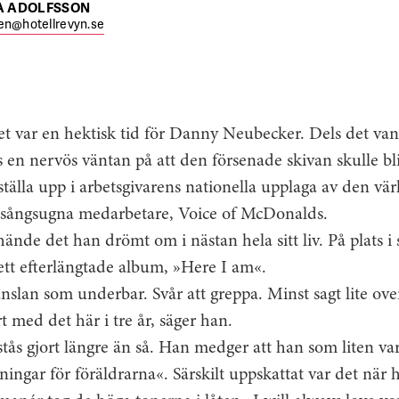
A ADOLFSSON
en@hotellrevyn.se
et var en hektisk tid för Danny Neubecker. Dels det vanl
 en nervös väntan på att den försenade skivan skulle bl
ställa upp i arbetsgivarens nationella upplaga av den v
r sångsugna medarbetare, Voice of McDonalds.
hände det han drömt om i nästan hela sitt liv. På plats i 
ett efterlängtade album, »Here I am«.
slan som underbar. Svår att greppa. Minst sagt lite over
t med det här i tre år, säger han.
stås gjort längre än så. Han medger att han som liten v
lningar för föräldrarna«. Särskilt uppskattat var det när 