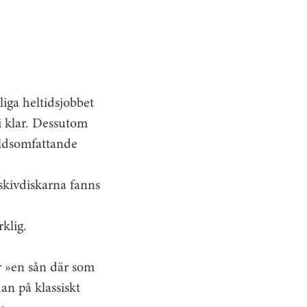
iga heltidsjobbet
i klar. Dessutom
ärldsomfattande
skiv­diskarna fanns
klig.
ar »en sån där som
han på klassiskt