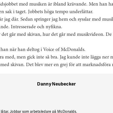
idsjobbet med musiken är ibland krävande. Men han ha
en sak i taget. Jobbets höga tempo underlättar.
 är jag där. Sedan springer jag hem och sysslar med musi
ande. Intresserade och nyfikna.
 det går med skivan, hur det går med musikvideon. De br
han när han deltog i Voice of McDonalds.
ara med, men gick inte så bra. Jag kunde inte lägga ner m
 med skivan. Det blev mer en grej för att marknadsföra 
Danny Neubecker
er låtar. Jobbar som arbetsledare på McDonalds.