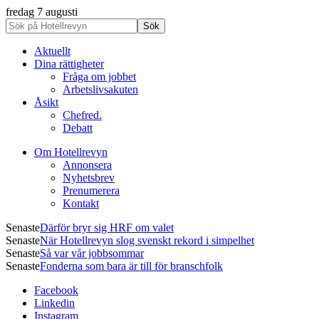
fredag 7 augusti
Aktuellt
Dina rättigheter
Fråga om jobbet
Arbetslivsakuten
Åsikt
Chefred.
Debatt
Om Hotellrevyn
Annonsera
Nyhetsbrev
Prenumerera
Kontakt
Senaste
Därför bryr sig HRF om valet
Senaste
När Hotellrevyn slog svenskt rekord i simpelhet
Senaste
Så var vår jobbsommar
Senaste
Fonderna som bara är till för branschfolk
Facebook
Linkedin
Instagram