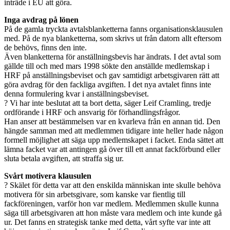
inträde i EU att göra.
Inga avdrag på lönen
På de gamla tryckta avtalsblanketterna fanns organisationsklausulen
med. På de nya blanketterna, som skrivs ut från datorn allt eftersom
de behövs, finns den inte.
Även blanketterna för anställningsbevis har ändrats. I det avtal som
gällde till och med mars 1998 sökte den anställde medlemskap i
HRF på anställningsbeviset och gav samtidigt arbetsgivaren rätt att
göra avdrag för den fackliga avgiften. I det nya avtalet finns inte
denna formulering kvar i anställningsbeviset.
? Vi har inte beslutat att ta bort detta, säger Leif Cramling, tredje
ordförande i HRF och ansvarig för förhandlingsfrågor.
Han anser att bestämmelsen var en kvarleva från en annan tid. Den
hängde samman med att medlemmen tidigare inte heller hade någon
formell möjlighet att säga upp medlemskapet i facket. Enda sättet att
lämna facket var att antingen gå över till ett annat fackförbund eller
sluta betala avgiften, att straffa sig ur.
Svårt motivera klausulen
? Skälet för detta var att den enskilda människan inte skulle behöva
motivera för sin arbetsgivare, som kanske var fientlig till
fackföreningen, varför hon var medlem. Medlemmen skulle kunna
säga till arbetsgivaren att hon måste vara medlem och inte kunde gå
ur. Det fanns en strategisk tanke med detta, vårt syfte var inte att