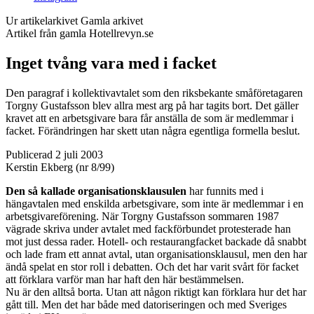
Ur artikelarkivet
Gamla arkivet
Artikel från gamla Hotellrevyn.se
Inget tvång vara med i facket
Den paragraf i kollektivavtalet som den riksbekante småföretagaren
Torgny Gustafsson blev allra mest arg på har tagits bort. Det gäller
kravet att en arbetsgivare bara får anställa de som är medlemmar i
facket. Förändringen har skett utan några egentliga formella beslut.
Publicerad 2 juli 2003
Kerstin Ekberg (nr 8/99)
Den så kallade organisationsklausulen
har funnits med i
hängavtalen med enskilda arbetsgivare, som inte är medlemmar i en
arbetsgivareförening. När Torgny Gustafsson sommaren 1987
vägrade skriva under avtalet med fackförbundet protesterade han
mot just dessa rader. Hotell- och restaurangfacket backade då snabbt
och lade fram ett annat avtal, utan organisationsklausul, men den har
ändå spelat en stor roll i debatten. Och det har varit svårt för facket
att förklara varför man har haft den här bestämmelsen.
Nu är den alltså borta. Utan att någon riktigt kan förklara hur det har
gått till. Men det har både med datoriseringen och med Sveriges