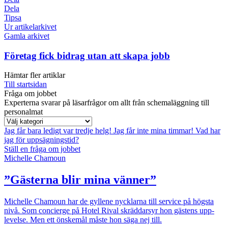
Dela
Tipsa
Ur artikelarkivet
Gamla arkivet
Företag fick bidrag utan att skapa jobb
Hämtar fler artiklar
Till startsidan
Fråga om jobbet
Experterna svarar på läsarfrågor om allt från schemaläggning till
personalmat
Jag får bara ledigt var tredje helg!
Jag får inte mina timmar!
Vad har
jag för uppsägningstid?
Ställ en fråga om jobbet
Michelle Chamoun
”Gästerna blir mina vänner”
Michelle Chamoun har de gyllene nycklarna till service på högsta
nivå. Som concierge på Hotel Rival skräddarsyr hon gästens upp­
levelse. Men ett önskemål måste hon säga nej till.