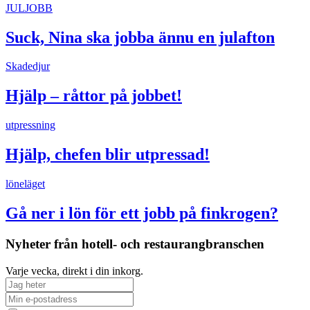
JULJOBB
Suck, Nina ska jobba ännu en julafton
Skadedjur
Hjälp – råttor på jobbet!
utpressning
Hjälp, chefen blir utpressad!
löneläget
Gå ner i lön för ett jobb på finkrogen?
Nyheter från hotell- och restaurangbranschen
Varje vecka, direkt i din inkorg.