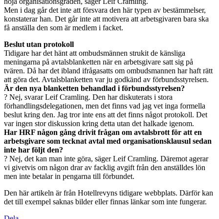
höja organisationsgraden, säger Leif Cramling.
Men i dag går det inte att försvara den här typen av bestämmelser,
konstaterar han. Det går inte att motivera att arbetsgivaren bara ska
få anställa den som är medlem i facket.
Beslut utan protokoll
Tidigare har det hänt att ombudsmännen strukit de känsliga
meningarna på avtalsblanketten när en arbetsgivare satt sig på
tvären. Då har det ibland ifrågasatts om ombudsmannen har haft rätt
att göra det. Avtalsblanketten var ju godkänd av förbundsstyrelsen.
Är den nya blanketten behandlad i förbundsstyrelsen?
? Nej, svarar Leif Cramling. Den har diskuterats i stora
förhandlingsdelegationen, men det finns vad jag vet inga formella
beslut kring den. Jag tror inte ens att det finns något protokoll. Det
var ingen stor diskussion kring detta utan det halkade igenom.
Har HRF någon gång drivit frågan om avtalsbrott för att en
arbetsgivare som tecknat avtal med organisationsklausul sedan
inte har följt den?
? Nej, det kan man inte göra, säger Leif Cramling. Däremot agerar
vi givetvis om någon drar av facklig avgift från den anställdes lön
men inte betalar in pengarna till förbundet.
Den här artikeln är från Hotellrevyns tidigare webbplats. Därför kan
det till exempel saknas bilder eller finnas länkar som inte fungerar.
Dela