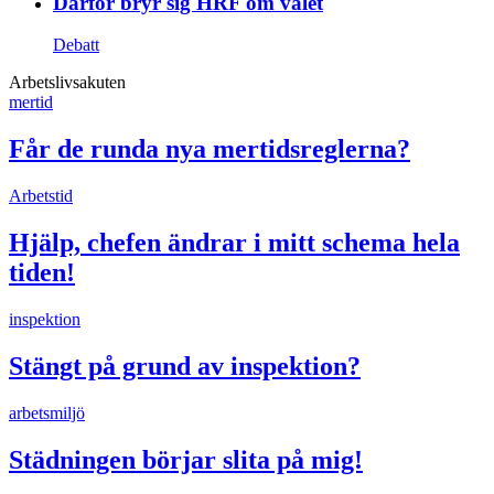
Därför bryr sig HRF om valet
Debatt
Arbetslivsakuten
mertid
Får de runda nya mertidsreglerna?
Arbetstid
Hjälp, chefen ändrar i mitt schema hela
tiden!
inspektion
Stängt på grund av inspektion?
arbetsmiljö
Städningen börjar slita på mig!