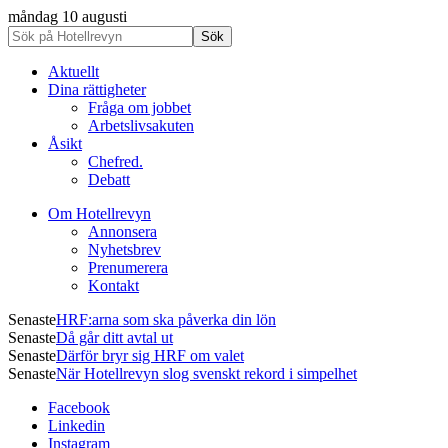
måndag 10 augusti
Aktuellt
Dina rättigheter
Fråga om jobbet
Arbetslivsakuten
Åsikt
Chefred.
Debatt
Om Hotellrevyn
Annonsera
Nyhetsbrev
Prenumerera
Kontakt
Senaste
HRF:arna som ska påverka din lön
Senaste
Då går ditt avtal ut
Senaste
Därför bryr sig HRF om valet
Senaste
När Hotellrevyn slog svenskt rekord i simpelhet
Facebook
Linkedin
Instagram