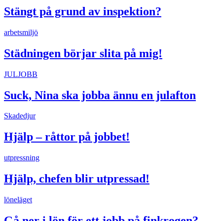
Stängt på grund av inspektion?
arbetsmiljö
Städningen börjar slita på mig!
JULJOBB
Suck, Nina ska jobba ännu en julafton
Skadedjur
Hjälp – råttor på jobbet!
utpressning
Hjälp, chefen blir utpressad!
löneläget
Gå ner i lön för ett jobb på finkrogen?