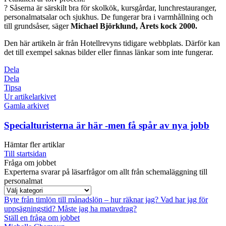
? Såserna är särskilt bra för skolkök, kursgårdar, lunchrestauranger,
personalmatsalar och sjukhus. De fungerar bra i varmhållning och
till grundsåser, säger
Michael Björklund, Årets kock 2000.
Den här artikeln är från Hotellrevyns tidigare webbplats. Därför kan
det till exempel saknas bilder eller finnas länkar som inte fungerar.
Dela
Dela
Tipsa
Ur artikelarkivet
Gamla arkivet
Specialturisterna är här -men få spår av nya jobb
Hämtar fler artiklar
Till startsidan
Fråga om jobbet
Experterna svarar på läsarfrågor om allt från schemaläggning till
personalmat
Byte från timlön till månadslön – hur räknar jag?
Vad har jag för
uppsägningstid?
Måste jag ha matavdrag?
Ställ en fråga om jobbet