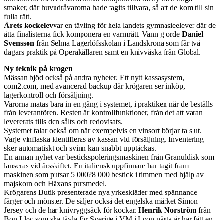
smaker, där huvudråvarorna hade tagits tillvara, så att de kom till sin
fulla rätt.
Årets kockelev
var en tävling för hela landets gymnasieelever där de
åtta finalisterna fick komponera en varmrätt. Vann gjorde
Daniel
Svensson
från Selma Lagerlöfsskolan i Landskrona som får två
dagars praktik på Operakällaren samt en knivväska från Global.
Ny teknik på krogen
Mässan bjöd också på andra nyheter. Ett nytt kassasystem,
com2.com, med avancerad backup där krögaren ser inköp,
lagerkontroll och försäljning.
Varorna matas bara in en gång i systemet, i praktiken när de beställs
från leverantören. Resten är kontrollfunktioner, från det att varan
levererats tills den sålts och redovisats.
Systemet talar också om när exempelvis en vinsort börjar ta slut.
Varje vinflaska identifieras av kassan vid försäljning. Inventering
sker automatiskt och svinn kan snabbt upptäckas.
En annan nyhet var bestickspoleringsmaskinen från Granuldisk som
lanseras vid årsskiftet. En italiensk uppfinnare har tagit fram
maskinen som putsar 5 000?8 000 bestick i timmen med hjälp av
majskorn och Häxans putsmedel.
Krögarens Butik presenterade nya yrkeskläder med spännande
färger och mönster. De säljer också det engelska märket Simon
Jersey och de har knivryggsäck för kockar.
Henrik Norström
från
Bon Lloc som ska tävla för Sverige i VM i Lyon nästa år har fått en