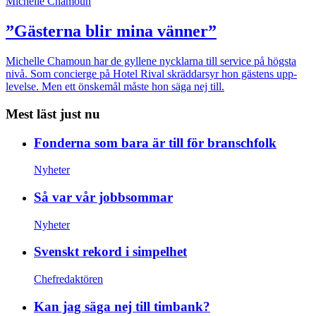
Michelle Chamoun
”Gästerna blir mina vänner”
Michelle Chamoun har de gyllene nycklarna till service på högsta
nivå. Som concierge på Hotel Rival skräddarsyr hon gästens upp­
levelse. Men ett önskemål måste hon säga nej till.
Mest läst just nu
Fonderna som bara är till för branschfolk
Nyheter
Så var vår jobbsommar
Nyheter
Svenskt rekord i simpelhet
Chefredaktören
Kan jag säga nej till timbank?