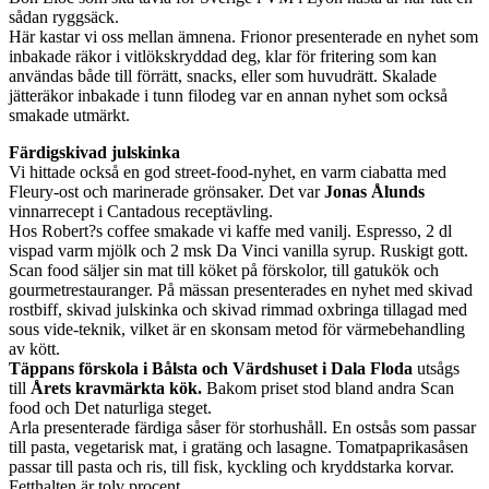
sådan ryggsäck.
Här kastar vi oss mellan ämnena. Frionor presenterade en nyhet som
inbakade räkor i vitlökskryddad deg, klar för fritering som kan
användas både till förrätt, snacks, eller som huvudrätt. Skalade
jätteräkor inbakade i tunn filodeg var en annan nyhet som också
smakade utmärkt.
Färdigskivad julskinka
Vi hittade också en god street-food-nyhet, en varm ciabatta med
Fleury-ost och marinerade grönsaker. Det var
Jonas Ålunds
vinnarrecept i Cantadous receptävling.
Hos Robert?s coffee smakade vi kaffe med vanilj. Espresso, 2 dl
vispad varm mjölk och 2 msk Da Vinci vanilla syrup. Ruskigt gott.
Scan food säljer sin mat till köket på förskolor, till gatukök och
gourmetrestauranger. På mässan presenterades en nyhet med skivad
rostbiff, skivad julskinka och skivad rimmad oxbringa tillagad med
sous vide-teknik, vilket är en skonsam metod för värmebehandling
av kött.
Täppans förskola i Bålsta och Värdshuset i Dala Floda
utsågs
till
Årets kravmärkta kök.
Bakom priset stod bland andra Scan
food och Det naturliga steget.
Arla presenterade färdiga såser för storhushåll. En ostsås som passar
till pasta, vegetarisk mat, i gratäng och lasagne. Tomatpaprikasåsen
passar till pasta och ris, till fisk, kyckling och kryddstarka korvar.
Fetthalten är tolv procent.