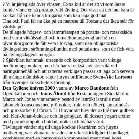
? Vi är jätteglada över vinsten. Extra kul är det att vi som lärare
kunde vinna en så prestigefylld tävling. Det visar att det inte bara är
kockar från de kända krogarna som kan laga god mat.
Tina och Paul får nu åka på en matresa till Toscana där Ikea står för
värdskapet.
De tillagade högrev- och lammfärsspett på potatis- och rotsakslåda
med varm vitkålssallad och tomat/honungsyoghurt från en
råvarukorg som de fått veta i förväg, samt den obligatoriska
tävlingsrätten, strömmingsflundra med potatismos, som de fick veta
på tävlingsdagens morgon.
? Självklart har smak, utseende och komposition varit viktiga
bedömningspunkter, men i år har vi också lagt stor vikt vid
näringsinnehåll och att rätterna verkligen passar att laga och servera
till många människor, säger juryns ordförande
Sven-Åke Larsson
från Sveriges kökschefers förening.
Den Gyllene kniven 2000
vanns av
Marco Baudone
från
Operakällaren och
Jonas Ålund
från Restaurangen i Stockholm.
Marco och Jonas vinnarmeny bestod av lättrökt laxrulle med
tabouleh (couscous med grönsaker, frukt och nötter), tamarindsås
och gurksorbet till förrätt. Till huvudrätt blev det oxfilé med gulbets-
och Karl-Johan-bakelse och lingonglaze, till dessert yogurt crème
med päronkompott, choklad, nötter och blåbärsstrut.
Tävlingen vänder sig till unga kockar i karriären och juryns
motivering var: vinnarna visade stor yrkesskicklighet i handlaget,
kombinerat med en harmoniskt komponerad meny med höga