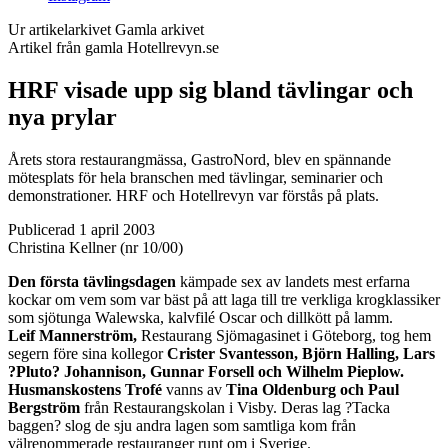
Ur artikelarkivet
Gamla arkivet
Artikel från gamla Hotellrevyn.se
HRF visade upp sig bland tävlingar och
nya prylar
Årets stora restaurangmässa, GastroNord, blev en spännande
mötesplats för hela branschen med tävlingar, seminarier och
demonstrationer. HRF och Hotellrevyn var förstås på plats.
Publicerad 1 april 2003
Christina Kellner (nr 10/00)
Den första tävlingsdagen
kämpade sex av landets mest erfarna
kockar om vem som var bäst på att laga till tre verkliga krogklassiker
som sjötunga Walewska, kalvfilé Oscar och dillkött på lamm.
Leif Mannerström,
Restaurang Sjömagasinet i Göteborg, tog hem
segern före sina kollegor
Crister Svantesson, Björn Halling, Lars
?Pluto? Johannison, Gunnar Forsell och Wilhelm Pieplow.
Husmanskostens Trofé
vanns av
Tina Oldenburg och Paul
Bergström
från Restaurangskolan i Visby. Deras lag ?Tacka
baggen? slog de sju andra lagen som samtliga kom från
välrenommerade restauranger runt om i Sverige.