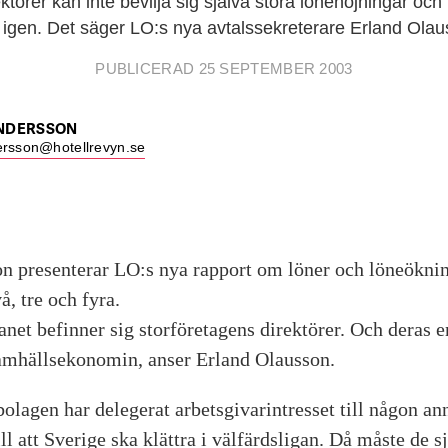
ktörer kan inte bevilja sig själva stora lönehöjningar och
a igen. Det säger LO:s nya avtalssekreterare Erland Olau
PUBLICERAD 25 SEPTEMBER 2003
ANDERSSON
ersson@hotellrevyn.se
n presenterar LO:s nya rapport om löner och löneökni
å, tre och fyra.
anet befinner sig storföretagens direktörer. Och deras 
samhällsekonomin, anser Erland Olausson.
bolagen har delegerat arbetsgivarintresset till någon an
ll att Sverige ska klättra i välfärdsligan. Då måste de sj