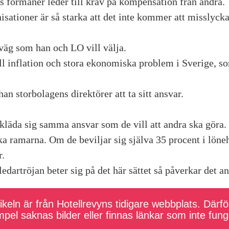
s förmåner leder till krav på kompensation från andra.
isationer är så starka att det inte kommer att misslycka
 väg som han och LO vill välja.
ill inflation och stora ekonomiska problem i Sverige, s
han storbolagens direktörer att ta sitt ansvar.
ikläda sig samma ansvar som de vill att andra ska göra.
 ramarna. Om de beviljar sig själva 35 procent i löneh
r.
dartröjan beter sig på det här sättet så påverkar det an
keln är från Hotellrevyns tidigare webbplats. Därför
pel saknas bilder eller finnas länkar som inte fung