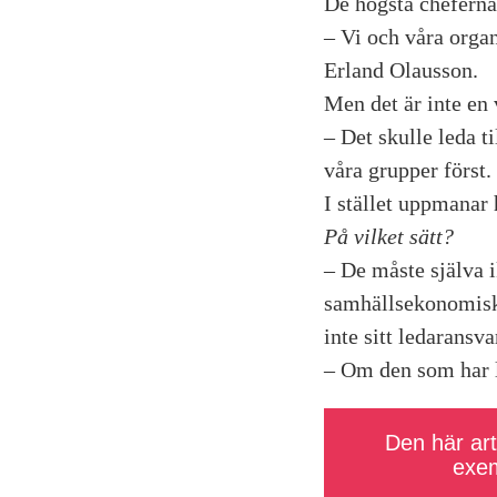
De högsta cheferna
– Vi och våra organ
Erland Olausson.
Men det är inte en
– Det skulle leda t
våra grupper först.
I stället uppmanar 
På vilket sätt?
– De måste själva 
samhällsekonomiska
inte sitt ledaransva
– Om den som har le
Den här arti
exem