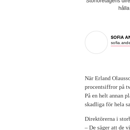
Storföretagens dire
håll
SOFIA 
sofia.and
När Erland Olausso
procentsiffror på tv
På en helt annan pl
skadliga för hela 
Direktörerna i stor
– De säger att de vi