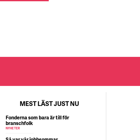
MEST LÄST JUST NU
Fonderna som bara är till för
branschfolk
NYHETER
Så var vår jobbsommar