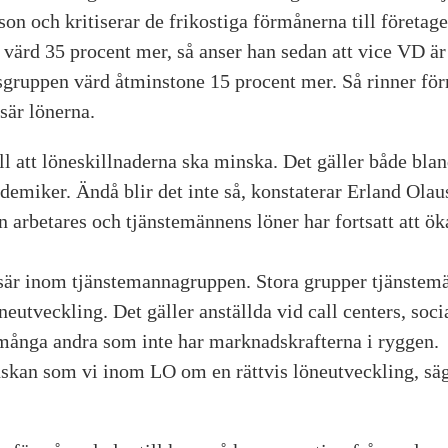
on och kritiserar de frikostiga förmånerna till företage
värd 35 procent mer, så anser han sedan att vice VD är
sgruppen värd åtminstone 15 procent mer. Så rinner för
isär lönerna.
 att löneskillnaderna ska minska. Det gäller både blan
demiker. Ändå blir det inte så, konstaterar Erland Olau
 arbetares och tjänstemännens löner har fortsatt att ök
sär inom tjänstemannagruppen. Stora grupper tjänste
neutveckling. Det gäller anställda vid call centers, soci
 många andra som inte har marknadskrafterna i ryggen.
kan som vi inom LO om en rättvis löneutveckling, sä