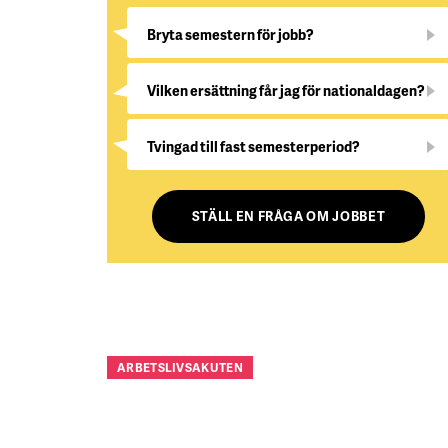
Bryta semestern för jobb?
Vilken ersättning får jag för nationaldagen?
Tvingad till fast semesterperiod?
STÄLL EN FRÅGA OM JOBBET
ARBETSLIVSAKUTEN