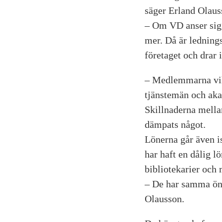
säger Erland Olauss
– Om VD anser sig 
mer. Då är ledning
företaget och drar 
– Medlemmarna vill
tjänstemän och aka
Skillnaderna mellan
dämpats något.
Lönerna går även i
har haft en dålig lö
bibliotekarier och
– De har samma öns
Olausson.