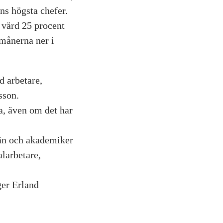
ns högsta chefer.
 värd 25 procent
månerna ner i
d arbetare,
sson.
a, även om det har
män och akademiker
alarbetare,
ger Erland