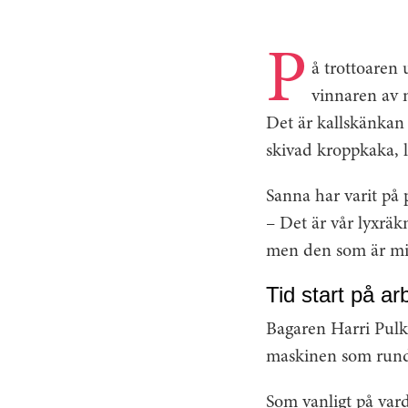
P
å trottoaren 
vinnaren av
Det är kallskänka
skivad kroppkaka, l
Sanna har varit på
– Det är vår lyxrä
men den som är mins
Tid start på a
Bagaren Harri Pulk
maskinen som rundr
Som vanligt på vard