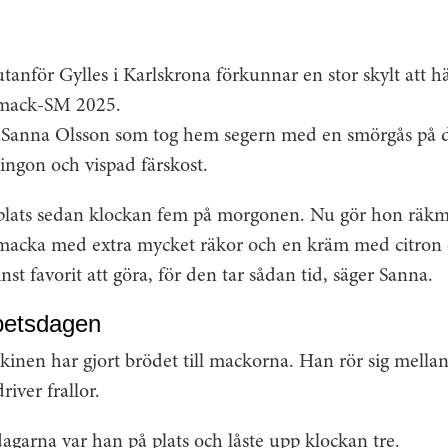
utanför Gylles i Karlskrona förkunnar en stor skylt att h
 mack-SM 2025.
n Sanna Olsson som tog hem segern med en smörgås på 
ingon och vispad färskost.
 plats sedan klockan fem på morgonen. Nu gör hon räkm
kmacka med extra mycket räkor och en kräm med citron oc
t favorit att göra, för den tar sådan tid, säger Sanna.
rbetsdagen
kinen har gjort brödet till mackorna. Han rör sig mella
iver frallor.
agarna var han på plats och låste upp klockan tre.