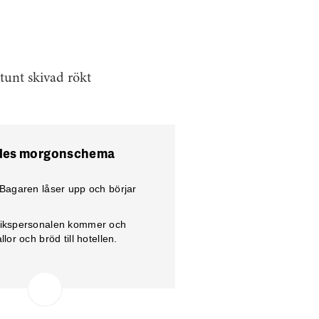
 tunt skivad rökt
lles morgonschema
 Bagaren låser upp och börjar
tikspersonalen kommer och
llor och bröd till hotellen.
lskänka och konditor på plats för
eställningar och varor till
eranser till företag.