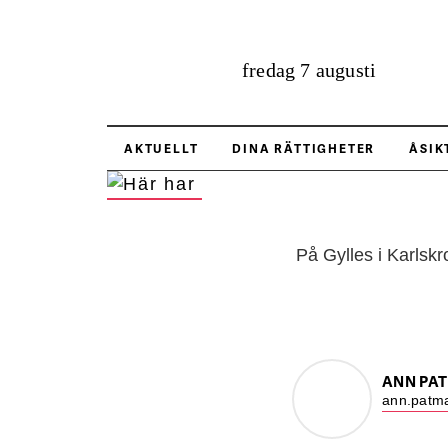
fredag 7 augusti
H
AKTUELLT
DINA RÄTTIGHETER
ÅSIK
Sanna
FOTO:
Charlotta Bäckström
På Gylles i Karlskr
ANN PA
ann.patma