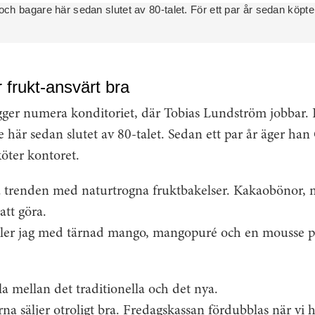
och bagare här sedan slutet av 80-talet. För ett par år sedan köp
 frukt-ansvärt bra
gger numera konditoriet, där Tobias Lundström jobbar. 
 här sedan slutet av 80-talet. Sedan ett par år äger han
öter kontoret.
å trenden med naturtrogna fruktbakelser. Kakaobönor, 
att göra.
ler jag med tärnad mango, mangopuré och en mousse på
xla mellan det traditionella och det nya.
na säljer otroligt bra. Fredagskassan fördubblas när vi 