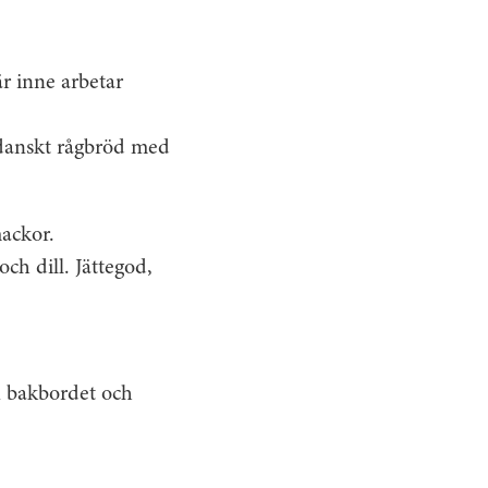
är inne arbetar
danskt rågbröd med
ackor.
h dill. Jättegod,
n bakbordet och