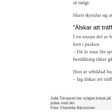
så tidigt.
Harri skyndar sig att
”Älskar att trä
I en annan del av b
hon i packen.
– Då är man lite spi
beställning råkar gå
Hon är utbildad bag
– Jag älskar att trä
Julia Törnqvist har nyligen börjat p
jobba med det.
Foto:
Charlotta Bäckström