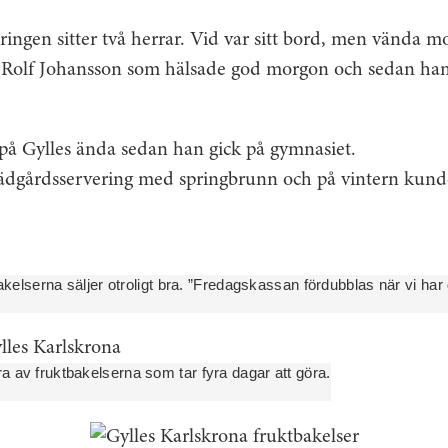
veringen sitter två herrar. Vid var sitt bord, men vända m
Rolf Johansson som hälsade god morgon och sedan hamn
 på Gylles ända sedan han gick på gymnasiet.
ädgårdsservering med springbrunn och på vintern kund
akelserna säljer otroligt bra. ”Fredagskassan fördubblas när vi har
 av fruktbakelserna som tar fyra dagar att göra.