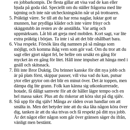
en jobbarkompis. De flesta gillar att visa vad de kan eller
bjuda på goda råd. Speciellt om du ställer frågorna med lite
tajming och inte när utcheckningskön når ut på trottoaren.
Präktigt värre. Se till att du har rena naglar, luktar gott ur
munnen, har prydliga kläder och inte värre frisyr och
skäggstubb än resten av de anställda. Var artig och
uppmärksam. Låt bli att greja med mobilen. Kort sagt, var lite
extra präktig i början. Ta inte i så att det blir ohållbart bara.
Visa respekt. Försök lära dig namnen på så många som
möjligt, och komma ihåg vem som gör vad. Om du tror att du
sagt eller gjort något fel, be hellre om ursäkt en gång för
mycket än en gång för litet. Håll inne impulser att hänga med i
gnäll och skitsnack.
Bli inte Bror Duktig. Du brinner kanske för ditt nya jobb och
är på plats först, skippar pauser, vill visa vad du kan, putsar
ytor eller grytor om det blir en minut över. Det är toppen, men
dämpa dig lite grann. Folk kan känna sig utkonkurrerade,
hotade, få dåligt samvete för att de håller lägre tempo och en
hel massa saker. Plus att du riskerar att köra slut på dig själv.
Stå upp för dig själv! Många av råden ovan handlar om att
smälta in. Men det betyder inte att du ska låta någon köra över
dig, tanken är att du ska trivas och få respekt på ditt nya jobb.
Är det något eller någon som går över gränsen säger du ifrån,
vänligt men bestämt.