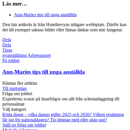
Läs mer…
Ann-Maries tips till unga anställda
Den här artikeln är från Hotellrevyns tidigare webbplats. Därför kan
det till exempel saknas bilder eller finnas länkar som inte fungerar.
Dela
Dela
Tipsa
nyanställning
Arbetspasset
På jobbet
Ann-Maries tips till unga anställda
Hämtar fler artiklar
Till startsidan
Fråga om jobbet
Experterna svarar på läsarfrågor om allt från schemaläggning till
personalmat
Välj kategori
Röda dagar – vilka datum gäller 2025 och 2026?
Vilken ersättning
får jag för nationaldagen?
Tio timmar med eller utan rast?
Ställ en fråga om jobbet