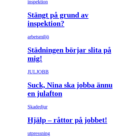
inspektion
Stängt på grund av
inspektion?
arbetsmiljö
Städningen börjar slita på
mig!
JULJOBB
Suck, Nina ska jobba ännu
en julafton
Skadedjur
Hjälp – råttor på jobbet!
utpressning