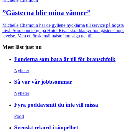
Michelle Chamoun
”Gästerna blir mina vänner”
Michelle Chamoun har de gyllene nycklarna till service på högsta
nivå. Som concierge på Hotel Rival skräddarsyr hon gästens upp­
levelse. Men ett önskemål måste hon säga nej till.
Mest läst just nu
Fonderna som bara är till för branschfolk
Nyheter
Så var vår jobbsommar
Nyheter
Fyra poddavsnitt du inte vill missa
Podd
Svenskt rekord i simpelhet