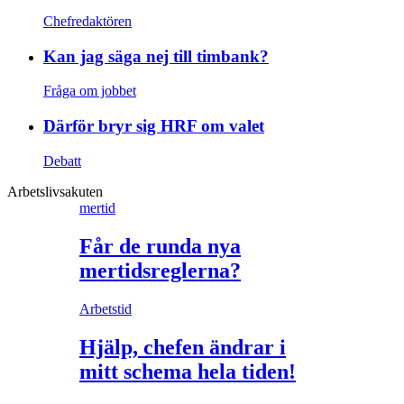
Chefredaktören
Kan jag säga nej till timbank?
Fråga om jobbet
Därför bryr sig HRF om valet
Debatt
Arbetslivsakuten
mertid
Får de runda nya
mertidsreglerna?
Arbetstid
Hjälp, chefen ändrar i
mitt schema hela tiden!