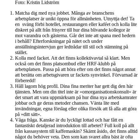
Foto: Kristin Lidström
Matcha dig med nya jobbet. Många av branschens
arbetsplatser är unikt öppna för allmänheten. Utnyttja det! Ta
en sväng förbi hotellet, restaurangen eller kaféet och kolla lite
diskret på allt från frisyrer till hur dina blivande kollegor är
mot varandra och gästerna. Går det inte att spana med hedern
i behåll? Efterforskningar på nätet och under
anställningsintervjun ger ledtrådar till stil och stämning på
stället.
Kolla med facket. Att det finns ­kollektivavtal så klart. Men
också om det finns platsombud eller HRF-klubb på
arbetsplatsen. Passa på att höra efter om det finns något annat
att ­berätta om arbetsgivaren ur fackets synvinkel. Förvarnad är
förberedd!
Håll lagom hög profil. Dina fina meriter har gett dig den här
tjänsten. Men om din titel inte är »omorganisationskonsult« är
det smart att vara uppmärksam på hur dina nya arbetskamrater
jobbar och ge deras metoder chansen. Vänta lite med
invändningar, egna förslag eller olika försök att få alla att göra
på »ditt sätt«.
Våga fråga. Kanske är du lyckligt lottad och har fått en
fantastiskt detaljerad introduktion till arbetet? Full koll på allt
från kassasystem till kaffemaskin? Skämt åsido, det finns alltid
något du behöver veta. Den som kan svaret allra bäst är ofta