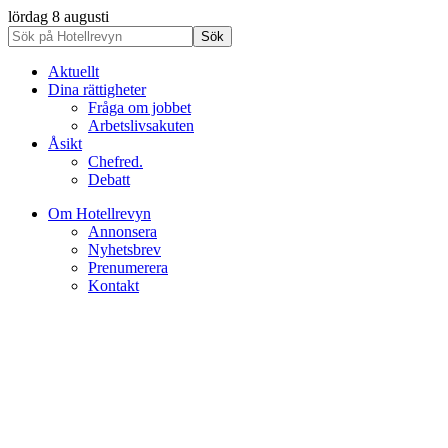
lördag 8 augusti
Aktuellt
Dina rättigheter
Fråga om jobbet
Arbetslivsakuten
Åsikt
Chefred.
Debatt
Om Hotellrevyn
Annonsera
Nyhetsbrev
Prenumerera
Kontakt