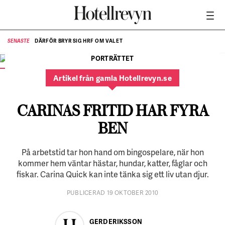
DÄRFÖR BRYR SIG HRF OM VALET
SENASTE
SE
PORTRÄTTET
FOTO:
André de Loisted
Artikel från gamla Hotellrevyn.se
CARINAS FRITID HAR FYRA
BEN
På arbetstid tar hon hand om bingospelare, när hon
kommer hem väntar hästar, hundar, katter, fåglar och
fiskar. Carina Quick kan inte tänka sig ett liv utan djur.
PUBLICERAD 19 OKTOBER 2010
GERD ERIKSSON