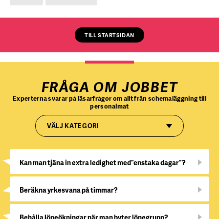
TILL STARTSIDAN
FRÅGA OM JOBBET
Experterna svarar på läsarfrågor om allt från schemaläggning till
personalmat
VÄLJ KATEGORI
Kan man tjäna in extra ledighet med ”enstaka dagar”?
Beräkna yrkesvana på timmar?
Behålla löneökningar när man byter lönegrupp?