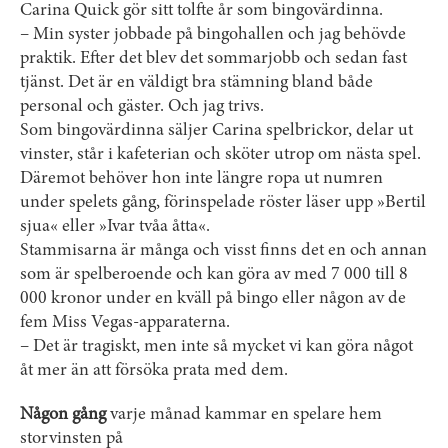
Carina Quick gör sitt tolfte år som bingovärdinna.
– Min syster jobbade på bingohallen och jag behövde
praktik. Efter det blev det sommarjobb och sedan fast
tjänst. Det är en väldigt bra stämning bland både
personal och gäster. Och jag trivs.
Som bingovärdinna säljer Carina spelbrickor, delar ut
vinster, står i kafeterian och sköter utrop om nästa spel.
Däremot behöver hon inte längre ropa ut numren
under spelets gång, förinspelade röster läser upp »Bertil
sjua« eller »Ivar tvåa åtta«.
Stammisarna är många och visst finns det en och annan
som är spelberoende och kan göra av med 7 000 till 8
000 kronor under en kväll på bingo eller någon av de
fem Miss Vegas-apparaterna.
– Det är tragiskt, men inte så mycket vi kan göra något
åt mer än att försöka prata med dem.
Någon gång
varje månad kammar en spelare hem
storvinsten på