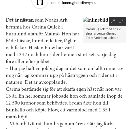
redaktionen@hotellrevyn.se
Det är nästan
som Noaks Ark
hemma hos Carina Quick i
Carina Quick med en av
sina fyrbenta vänner.
Furulund utanför Malmö. Hon har
Foto: André de Loisted
både hästar, hundar, katter, fåglar
och fiskar. Hästen Flow har varit
med i 24 år och hon rider henne i stort sett varje dag
före eller efter jobbet.
– Har jag haft en jobbig dag är det som om allt rinner av
mig när jag kommer upp på hästryggen och rider ut i
naturen. Det är avkopplande.
Carina bestämde sig för att skaffa egen häst när hon var
18 år. En hel sommar jobbade hon och samlade ihop de
12 500 kronor som behövdes. Sedan åkte hon till
Bunkeflo och köpte Flow, ett varmblod med 1,65 i
mankhöjd.
– Vi har blivit rätt bundis genom åren. Går jag förbi