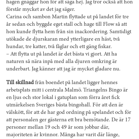
hagen gnäggar hon för att säga hej. Jag tror också att hon
förstår mycket av det jag säger.
Carina och sambon Martin flyttade ut på landet för tre
år sedan och byggde eget stall och hage till Flow så att
hon kunde flytta hem från sin inackordering. Samtidigt
utökade de djurskaran med ytterligare en häst, två
hundar, tre katter, två fåglar och ett gäng fiskar.
– Att flytta ut på landet är det bästa vi gjort. Att ha
naturen så nära inpå med alla djuren omkring är
underbart. Jag känner att jag är mycket gladare nu.
Till skillnad
från boendet på landet ligger hennes
arbetsplats mitt i centrala Malmö. Triangelns Bingo är
en ljus och stor lokal i gatuplan som förra året fick
utmärkelsen Sveriges bästa bingohall. För att den är
välskött, för att de har god ordning på spelandet och för
att personalen ger gästerna ett bra bemötande. De är 17
personer mellan 19 och 49 år som jobbar där,
majoriteten är kvinnor. Många har varit där länge,