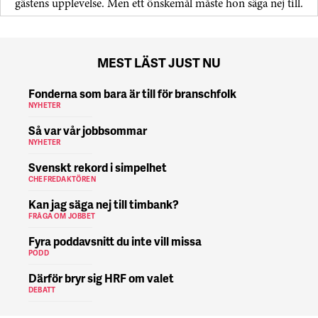
gästens upp­levelse. Men ett önskemål måste hon säga nej till.
MEST LÄST JUST NU
Fonderna som bara är till för branschfolk
NYHETER
Så var vår jobbsommar
NYHETER
Svenskt rekord i simpelhet
CHEFREDAKTÖREN
Kan jag säga nej till timbank?
FRÅGA OM JOBBET
Fyra poddavsnitt du inte vill missa
PODD
Därför bryr sig HRF om valet
DEBATT