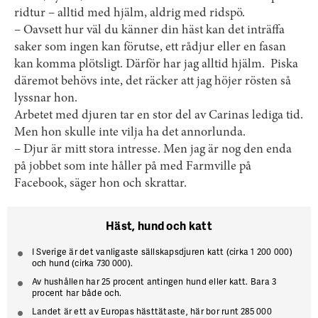
ridtur – alltid med hjälm, aldrig med ridspö.
– Oavsett hur väl du känner din häst kan det inträffa
saker som ingen kan förutse, ett rådjur eller en fasan
kan komma plötsligt. Därför har jag alltid hjälm. Piska
däremot behövs inte, det räcker att jag höjer rösten så
lyssnar hon.
Arbetet med djuren tar en stor del av ­Carinas lediga tid.
Men hon skulle inte vilja ha det annorlunda.
– Djur är mitt stora intresse. Men jag är nog den enda
på jobbet som inte håller på med Farmville på
Facebook, säger hon och skrattar.
Häst, hund och katt
I Sverige är det vanligaste sällskapsdjuren katt (cirka 1 200 000)
och hund (cirka 730 000).
Av hushållen har 25 procent antingen hund eller katt. Bara 3
procent har både och.
Landet är ett av Europas hästtätaste, här bor runt 285 000