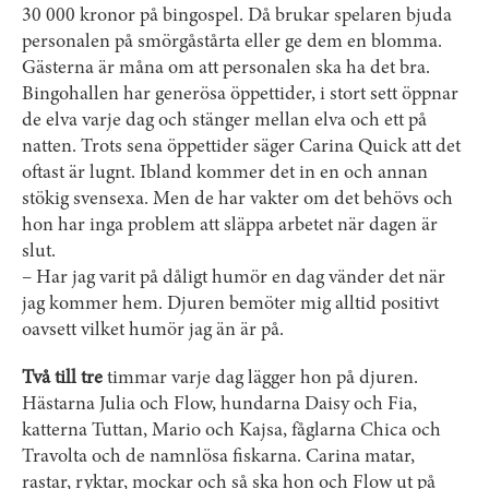
30 000 kronor på bingospel. Då brukar spelaren bjuda
personalen på smörgåstårta eller ge dem en blomma.
Gästerna är måna om att personalen ska ha det bra.
Bingohallen har generösa öppettider, i stort sett öppnar
de elva varje dag och stänger mellan elva och ett på
natten. Trots sena öppettider säger Carina Quick att det
oftast är lugnt. Ibland kommer det in en och annan
stökig svensexa. Men de har vakter om det behövs och
hon har inga problem att släppa arbetet när dagen är
slut.
– Har jag varit på dåligt humör en dag vänder det när
jag kommer hem. Djuren bemöter mig alltid positivt
oavsett vilket humör jag än är på.
Två till tre
timmar varje dag lägger hon på djuren.
Hästarna Julia och Flow, hundarna Daisy och Fia,
katterna Tuttan, Mario och Kajsa, fåglarna Chica och
Travolta och de namnlösa fiskarna. Carina matar,
rastar, ryktar, mockar och så ska hon och Flow ut på