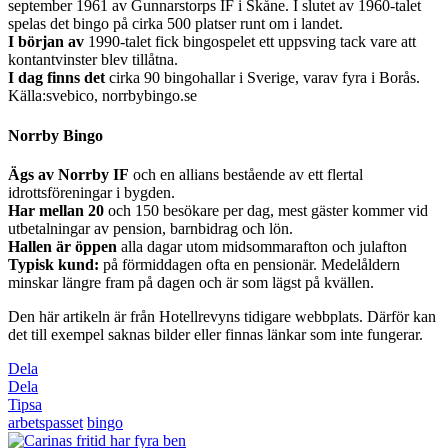
september 1961 av Gunnarstorps IF i Skåne. I slutet av 1960-talet
spelas det bingo på cirka 500 platser runt om i landet.
I början av
1990-talet fick bingospelet ett uppsving tack vare att
kontantvinster blev tillåtna.
I dag finns det
cirka 90 bingohallar i Sverige, varav fyra i Borås.
Källa:svebico, norrbybingo.se
Norrby Bingo
Ägs av Norrby IF
och en allians bestående av ett flertal
idrottsföreningar i bygden.
Har mellan 20
och 150 besökare per dag, mest ­gäster kommer vid
utbetalningar av pension, barnbidrag och lön.
Hallen är öppen
alla dagar utom midsommarafton och julafton
Typisk kund:
på förmiddagen ofta en pensionär. Medelåldern
minskar längre fram på dagen och är som lägst på kvällen.
Den här artikeln är från Hotellrevyns tidigare webbplats. Därför kan
det till exempel saknas bilder eller finnas länkar som inte fungerar.
Dela
Dela
Tipsa
arbetspasset
bingo