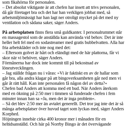
som fikahörna för personalen.
– Det absolut viktigaste är att chefen har insett att trivs personalen,
då går företaget bra och det har han verkligen jobbat med, så
arbetsmiljömässigt har han lagt ner otroligt mycket på det med ny
ventilation och sådana saker, säger Anders.
På arbetsplatsen
finns flera små guldkanter. I personalrummet står
en massage­stol som de anställda kan använda vid behov. Det är inte
heller helt fel med en sodastreamer med gratis bubbelvatten. Alla har
fria arbetskläder och inte nog med det:
– Eftersom golvet är hårt och eländigt med de här plattorna, får vi
skor när vi behöver, säger Anders.
Förmånerna har dock inte kommit till på bekostnad av
löneutvecklingen.
– Jag ställde frågan nu i våras: »Vi är faktiskt en av de hallar som
går bra, alla andra klagar på att bingoverksamheten går ned men vi
går åt rätt håll. Kan inte personalen få någon del av detta?«
Chefen bad Anders att komma med ett bud. När Anders återkom
med en ökning på 2:50 mer i timmen så funderade chefen i fem
minuter innan han sa »Ja, men det är inga problem«.
– Så det blev 2:50 mer än avtalet generellt. Det tror jag inte det är så
många arbetsplatser över huvud taget som lyckas med, säger Anders
Korphed.
Höjningen innebär cirka 400 kronor mer i månaden för en
heltidsanställd. Och här på Norrby Bingo är det övervägande