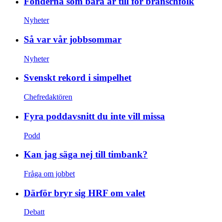
Fonderna som bara är till för branschfolk
Nyheter
Så var vår jobbsommar
Nyheter
Svenskt rekord i simpelhet
Chefredaktören
Fyra poddavsnitt du inte vill missa
Podd
Kan jag säga nej till timbank?
Fråga om jobbet
Därför bryr sig HRF om valet
Debatt