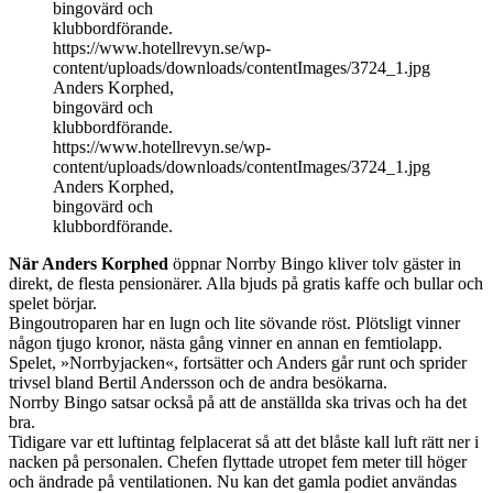
bingovärd och
klubbordförande.
https://www.hotellrevyn.se/wp-
content/uploads/downloads/contentImages/3724_1.jpg
Anders Korphed,
bingovärd och
klubbordförande.
https://www.hotellrevyn.se/wp-
content/uploads/downloads/contentImages/3724_1.jpg
Anders Korphed,
bingovärd och
klubbordförande.
När Anders Korphed
öppnar Norrby Bingo kliver tolv gäster in
direkt, de flesta pensionärer. Alla bjuds på gratis kaffe och bullar och
spelet börjar.
Bingoutroparen har en lugn och lite sövande röst. Plötsligt vinner
någon tjugo kronor, nästa gång vinner en annan en femtio­lapp.
Spelet, »Norrby­jacken«, fortsätter och Anders går runt och sprider
trivsel bland Bertil Andersson och de andra besökarna.
Norrby Bingo satsar också på att de anställda ska trivas och ha det
bra.
Tidigare var ett luftintag felplacerat så att det blåste kall luft rätt ner i
nacken på ­personalen. Chefen flyttade utropet fem meter till höger
och ändrade på ventilationen. Nu kan det gamla podiet användas