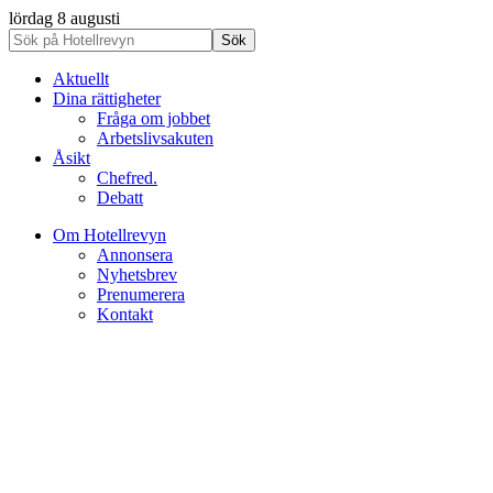
lördag 8 augusti
Aktuellt
Dina rättigheter
Fråga om jobbet
Arbetslivsakuten
Åsikt
Chefred.
Debatt
Om Hotellrevyn
Annonsera
Nyhetsbrev
Prenumerera
Kontakt