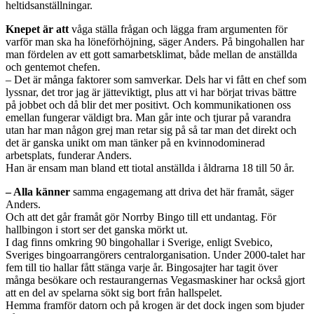
heltidsanställningar.
Knepet är att
våga ställa frågan och lägga fram argumenten för
varför man ska ha löneförhöjning, säger Anders. På bingohallen har
man fördelen av ett gott samarbetsklimat, både mellan de anställda
och gentemot chefen.
– Det är många faktorer som samverkar. Dels har vi fått en chef som
lyssnar, det tror jag är jätteviktigt, plus att vi har börjat trivas bättre
på jobbet och då blir det mer positivt. Och kommunikationen oss
emellan fungerar väldigt bra. Man går inte och tjurar på varandra
utan har man någon grej man retar sig på så tar man det direkt och
det är ganska unikt om man tänker på en kvinno­dominerad
arbetsplats, funderar Anders.
Han är ensam man bland ett tiotal ­anställda i åldrarna 18 till 50 år.
– Alla känner
samma engagemang att driva det här framåt, säger
Anders.
Och att det går framåt gör Norrby Bingo till ett undantag. För
hallbingon i stort ser det ganska mörkt ut.
I dag finns omkring 90 bingohallar i Sverige, enligt Svebico,
Sveriges bingo­arrangörers central­organisation. Under 2000-talet har
fem till tio hallar fått stänga varje år. Bingosajter har tagit över
många besökare och restaurangernas Vegas­maskiner har också gjort
att en del av spelarna sökt sig bort från hallspelet.
Hemma framför datorn och på krogen är det dock ingen som bjuder