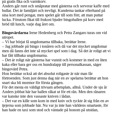
på gratis fika och varmkorv.
Anders går runt och småpratar med gästerna och serverar kaffe med
bullar. Det är familjärt och trevligt. Kunderna tankar efterhand på
sina kort med pengar, men spelet går till som förr, att man puttar
lucka. Förutom fikat till frukost bjuder bingohallen på korv med
bröd till lunch, varje dag året om.
Bingovärdarna
Irene Hedenberg och Petra Zangaro turas om vid
utropet.
– Vi har börjat få ungdomarna tillbaka, berättar Irene.
– Jag jobbade på bingo i tonåren och då var det mycket ungdomar
men då fanns det inte så mycket spel som i dag. Så det är roligt att vi
har fått tillbaka ung­domarna.
– Det är roligt när gästerna har vunnit och kommer in med en liten
kaka eller bara ger oss en hundralapp till personalkassan, säger
bingovärd Petra.
Hon berättar också att det absolut roligaste är när man får
förtroenden. Som just denna dag när en av spelarna berättar att hon
snart ska bli mormor för första gången.
För det mesta en väldigt trivsam arbetsplats, alltså. Under de sju år
Anders jobbat här har hallen råkat ut för ett rån. Men den rånaren
var kanske inte den vassaste kniven i lådan.
– Det var en kille som kom in med kniv och ryckte åt sig från en av
tjejerna som jobbade här. Nu var ju inte han världens smartaste, för
han hade en taxi som stod och väntade på honom på utsidan,