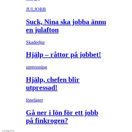
JULJOBB
Suck, Nina ska jobba ännu
en julafton
Skadedjur
Hjälp – råttor på jobbet!
utpressning
Hjälp, chefen blir
utpressad!
löneläget
Gå ner i lön för ett jobb
på finkrogen?