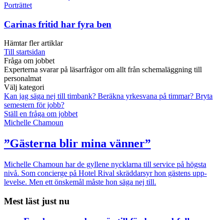
Porträttet
Carinas fritid har fyra ben
Hämtar fler artiklar
Till startsidan
Fråga om jobbet
Experterna svarar på läsarfrågor om allt från schemaläggning till
personalmat
Välj kategori
Kan jag säga nej till timbank?
Beräkna yrkesvana på timmar?
Bryta
semestern för jobb?
Ställ en fråga om jobbet
Michelle Chamoun
”Gästerna blir mina vänner”
Michelle Chamoun har de gyllene nycklarna till service på högsta
nivå. Som concierge på Hotel Rival skräddarsyr hon gästens upp­
levelse. Men ett önskemål måste hon säga nej till.
Mest läst just nu