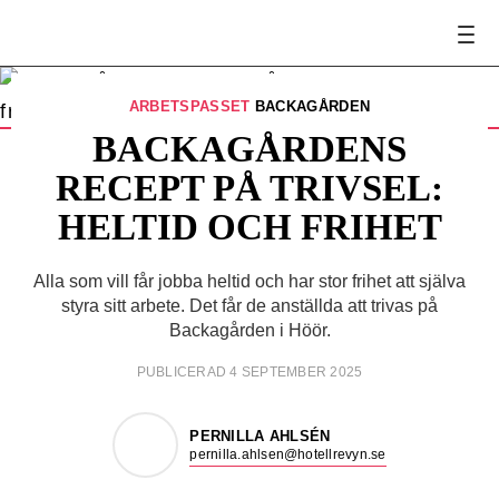
Ola Käck, vaktmästare. Foto: Daniel Nilsson
FOTO:
Daniel Nilsson
ARBETSPASSET
BACKAGÅRDEN
BACKAGÅRDENS
RECEPT PÅ TRIVSEL:
HELTID OCH FRIHET
Alla som vill får jobba heltid och har stor frihet att själva
styra sitt arbete. Det får de anställda att trivas på
Backagården i Höör.
PUBLICERAD 4 SEPTEMBER 2025
PERNILLA AHLSÉN
pernilla.ahlsen@hotellrevyn.se