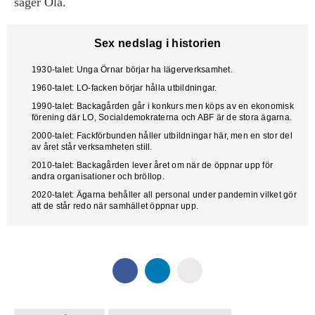
säger Ola.
Sex nedslag i historien
1930-talet:
Unga Örnar börjar ha lägerverksamhet.
1960-talet:
LO-facken börjar hålla utbildningar.
1990-talet:
Backagården går i konkurs men köps av en ekonomisk
förening där LO, Socialdemokraterna och ABF är de stora ägarna.
2000-talet:
Fackförbunden håller utbildningar här, men en stor del
av året står verksamheten still.
2010-talet:
Backagården lever året om när de öppnar upp för
andra organisationer och bröllop.
2020-talet:
Ägarna behåller all personal under pandemin vilket gör
att de står redo när samhället öppnar upp.