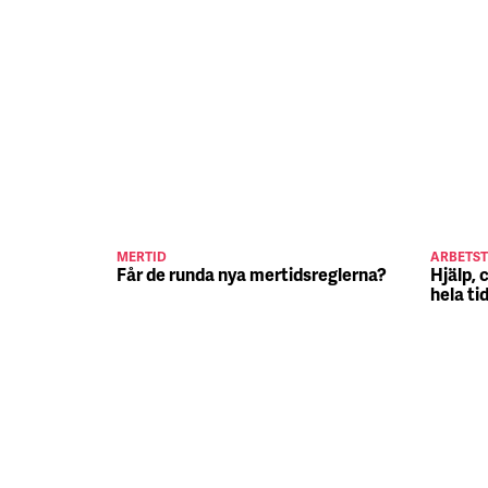
MERTID
ARBETST
Får de runda nya mertidsreglerna?
Hjälp, 
hela ti