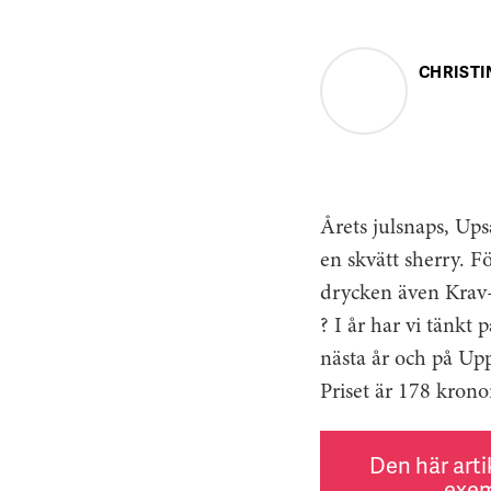
CHRISTI
Årets julsnaps, Up
en skvätt sherry. F
drycken även Krav
? I år har vi tänkt
nästa år och på Upp
Priset är 178 krono
Den här arti
exem