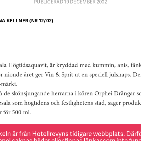
PUBLICERAD 19 DECEMBER 2002
NA KELLNER (NR 12/02)
sala Högtidsaquavit, är kryddad med kummin, anis, fän
ör nionde året ger Vin & Sprit ut en speciell julsnaps. D
-märkt.
 på de skönsjungande herrarna i kören Orphei Drängar so
sala som högtidens och festlighetens stad, säger produk
r för 500 ml.
keln är från Hotellrevyns tidigare webbplats. Därför
pel saknas bilder eller finnas länkar som inte fung