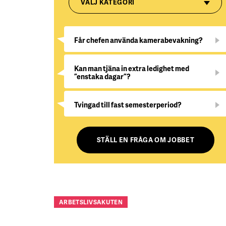
VÄLJ KATEGORI
Får chefen använda kamerabevakning?
Kan man tjäna in extra ledighet med
”enstaka dagar”?
Tvingad till fast semesterperiod?
STÄLL EN FRÅGA OM JOBBET
ARBETSLIVSAKUTEN