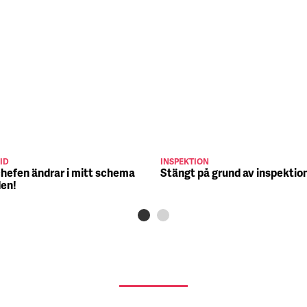
ID
INSPEKTION
chefen ändrar i mitt schema
Stängt på grund av inspektio
den!