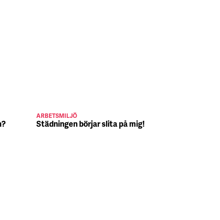
ARBETSMILJÖ
JULJOBB
n?
Städningen börjar slita på mig!
Suck, Nina 
julafton