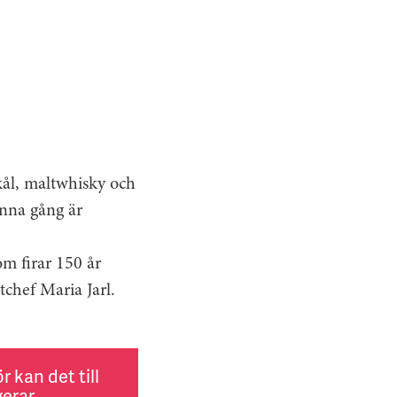
kål, maltwhisky och
enna gång är
m firar 150 år
tchef Maria Jarl.
 kan det till
erar.