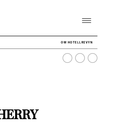
OM HOTELLREVYN
NÄR HOTELLREVYN SLOG SVENSKT REKORD I SIMPELHET
SENASTE
SHERRY