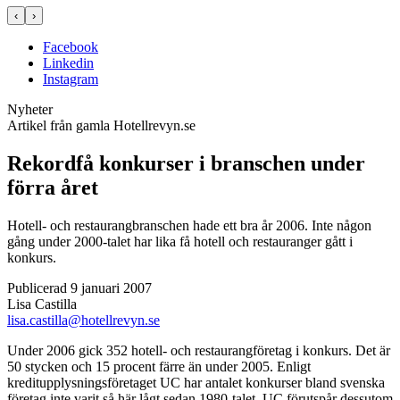
‹
›
Facebook
Linkedin
Instagram
Nyheter
Artikel från gamla Hotellrevyn.se
Rekordfå konkurser i branschen under
förra året
Hotell- och restaurangbranschen hade ett bra år 2006. Inte någon
gång under 2000-talet har lika få hotell och restauranger gått i
konkurs.
Publicerad 9 januari 2007
Lisa Castilla
lisa.castilla@hotellrevyn.se
Under 2006 gick 352 hotell- och restaurangföretag i konkurs. Det är
50 stycken och 15 procent färre än under 2005. Enligt
kreditupplysningsföretaget UC har antalet konkurser bland svenska
företag inte varit så här lågt sedan 1980-talet. UC förutspår dessutom