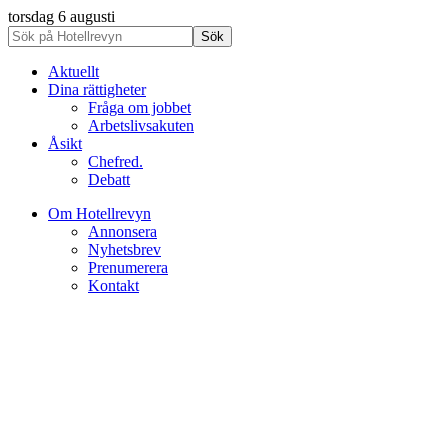
torsdag 6 augusti
Aktuellt
Dina rättigheter
Fråga om jobbet
Arbetslivsakuten
Åsikt
Chefred.
Debatt
Om Hotellrevyn
Annonsera
Nyhetsbrev
Prenumerera
Kontakt