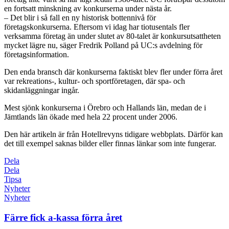
en fortsatt minskning av konkurserna under nästa år.
– Det blir i så fall en ny historisk bottennivå för
företagskonkurserna. Eftersom vi idag har tiotusentals fler
verksamma företag än under slutet av 80-talet är konkursutsattheten
mycket lägre nu, säger Fredrik Polland på UC:s avdelning för
företagsinformation.
Den enda bransch där konkurserna faktiskt blev fler under förra året
var rekreations-, kultur- och sportföretagen, där spa- och
skidanläggningar ingår.
Mest sjönk konkurserna i Örebro och Hallands län, medan de i
Jämtlands län ökade med hela 22 procent under 2006.
Den här artikeln är från Hotellrevyns tidigare webbplats. Därför kan
det till exempel saknas bilder eller finnas länkar som inte fungerar.
Dela
Dela
Tipsa
Nyheter
Nyheter
Färre fick a-kassa förra året