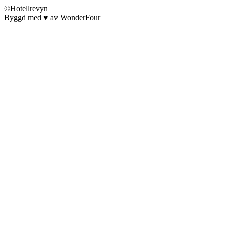
©Hotellrevyn
Byggd med
♥
av
WonderFour