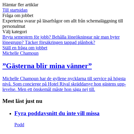
Hämtar fler artiklar
Till startsidan
Fråga om jobbet
Experterna svarar på läsarfrågor om allt från schemaläggning till
personalmat
Välj kategori
Bryta semestern för jobb?
Behålla löneökningar när man byter
lönegrupp?
Täcker försäkringen tappad plånbok?
Ställ en fråga om jobbet
Michelle Chamoun
”Gästerna blir mina vänner”
Michelle Chamoun har de gyllene nycklarna till service på högsta
nivå. Som concierge på Hotel Rival skräddarsyr hon gästens upp­
levelse. Men ett önskemål måste hon säga nej till.
Mest läst just nu
Fyra poddavsnitt du inte vill missa
Podd