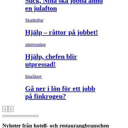
Suck, Nina ska jobba ännu
en julafton
Skadedjur
Hjälp – råttor på jobbet!
utpressning
Hjälp, chefen blir
utpressad!
löneläget
Gå ner i lön för ett jobb
på finkrogen?
‹
›
Nyheter från hotell- och restaurangbranschen