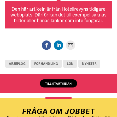
Den här artikeln är från Hotellrevyns tidigare
webbplats. Därför kan det till exempel saknas
bilder eller finnas länkar som inte fungerar.
ARJEPLOG
FÖRHANDLING
LÖN
NYHETER
TILL STARTSIDAN
FRÅGA OM JOBBET