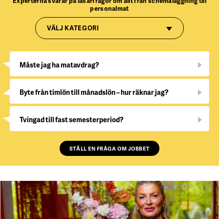
Experterna svarar på läsarfrågor om allt från schemaläggning till
personalmat
VÄLJ KATEGORI
Måste jag ha matavdrag?
Byte från timlön till månadslön – hur räknar jag?
Tvingad till fast semesterperiod?
STÄLL EN FRÅGA OM JOBBET