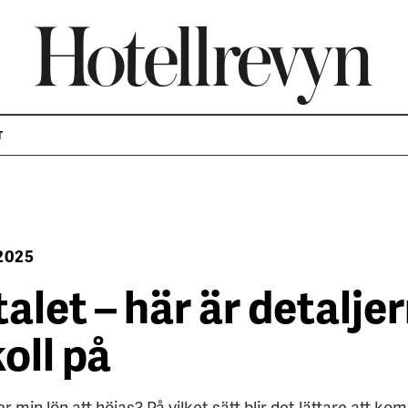
T
I SIMPELHET
2025
alet – här är detalje
koll på
in lön att höjas? På vilket sätt blir det lättare att kom