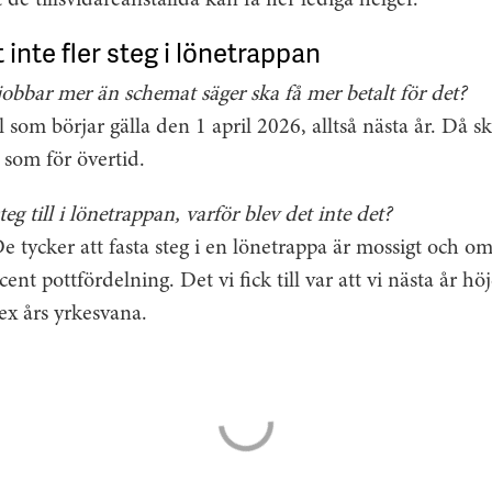
t de tillsvidareanställda kan få fler lediga helger.
 inte fler steg i lönetrappan
obbar mer än schemat säger ska få mer betalt för det?
l som börjar gälla den 1 april 2026, alltså nästa år. Då sk
som för övertid.
teg till i lönetrappan, varför blev det inte det?
 De tycker att fasta steg i en lönetrappa är mossigt och o
ent pottfördelning. Det vi fick till var att vi nästa år hö
x års yrkesvana.