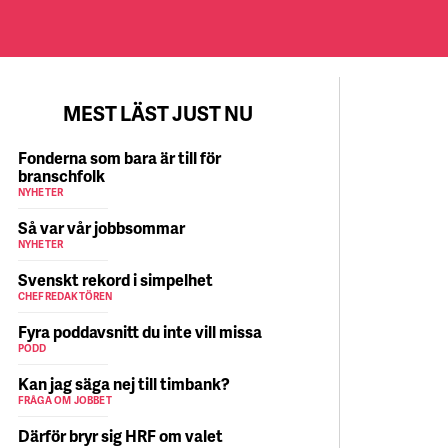
MEST LÄST JUST NU
Fonderna som bara är till för
branschfolk
NYHETER
Så var vår jobbsommar
NYHETER
Svenskt rekord i simpelhet
CHEFREDAKTÖREN
Fyra poddavsnitt du inte vill missa
PODD
Kan jag säga nej till timbank?
FRÅGA OM JOBBET
Därför bryr sig HRF om valet