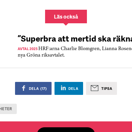
Läs också
”Superbra att mertid ska räkn
AVTAL 2025
HRF:arna Charlie Blomgren, Lianna Rosen
nya Gröna riksavtalet.
DELA
(
17
)
DELA
TIPSA
HETER