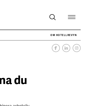
OM HOTELLREVYN
SÅ VAR VÅR JOBBSOMMAR
SENASTE
rna du
binera arbetsliv