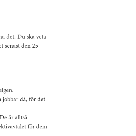
ha det. Du ska veta
et senast den 25
elgen.
 jobbar då, för det
De är alltså
ektivavtalet för dem