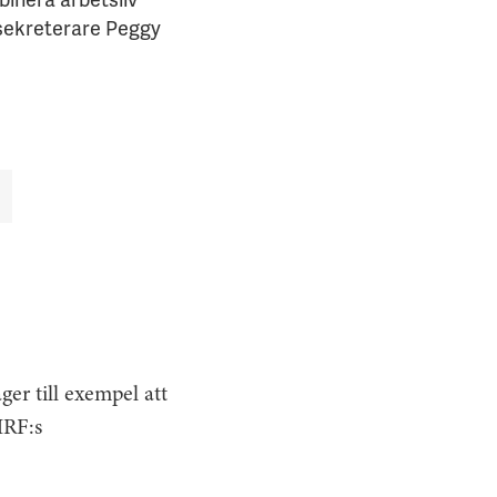
lssekreterare Peggy
ger till exempel att
HRF:s