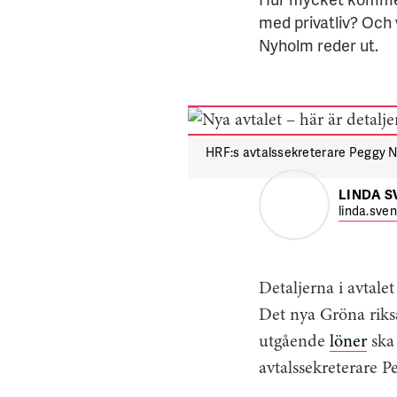
med privatliv? Och 
Nyholm reder ut.
HRF:s avtalssekreterare Peggy Ny
LINDA 
linda.sve
Detaljerna i avtalet
Det nya Gröna riks
utgående
löner
ska 
avtalssekreterare P