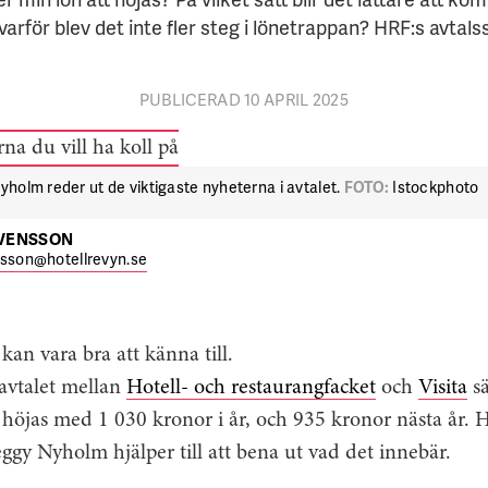
varför blev det inte fler steg i lönetrappan? HRF:s avta
PUBLICERAD 10 APRIL 2025
holm reder ut de viktigaste nyheterna i avtalet.
FOTO:
Istockphoto
SVENSSON
nsson@hotellrevyn.se
 kan vara bra att känna till.
avtalet mellan
Hotell- och restaurangfacket
och
Visita
sä
höjas med 1 030 kronor i år, och 935 kronor nästa år. 
eggy Nyholm hjälper till att bena ut vad det innebär.