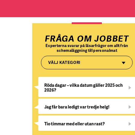
FRÅGA OM JOBBET
Experterna svarar på läsarfrågor om allt från
schemaläggning till personalmat
VÄLJ KATEGORI
Röda dagar – vilka datum gäller 2025 och
2026?
Jag får bara ledigt var tredje helg!
Tio timmar med eller utan rast?