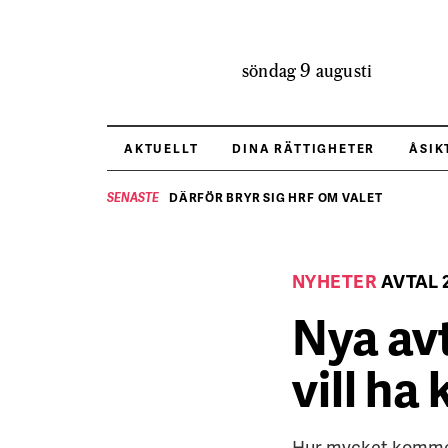
söndag 9 augusti
AKTUELLT
DINA RÄTTIGHETER
ÅSIK
DÄRFÖR BRYR SIG HRF OM VALET
SENASTE
NÄR HOTELLREVYN SLOG SVENSKT REKORD 
SENASTE
NYHETER
AVTAL 
Nya avt
vill ha 
Hur mycket kommer m