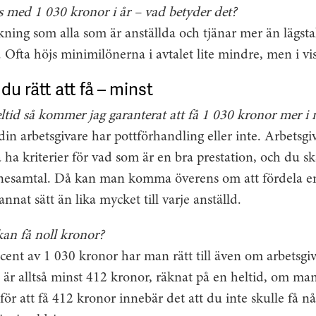
 med 1 030 kronor i år – vad betyder det?
ning som alla som är anställda och tjänar mer än lägstal
 Ofta höjs minimilönerna i avtalet lite mindre, men i vis
u rätt att få – minst
ltid så kommer jag garanterat att få 1 030 kronor mer 
in arbetsgivare har pottförhandling eller inte. Arbetsg
 ha kriterier för vad som är en bra prestation, och du s
önesamtal. Då kan man komma överens om att fördela en
nat sätt än lika mycket till varje anställd.
kan få noll kronor?
cent av 1 030 kronor har man rätt till även om arbetsgi
 är alltså minst 412 kronor, räknat på en heltid, om ma
r att få 412 kronor innebär det att du inte skulle få någ