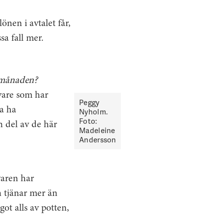
önen i avtalet får,
sa fall mer.
i månaden?
ivare som har
Peggy
ka ha
Nyholm.
Foto:
 del av de här
Madeleine
Andersson
varen har
n tjänar mer än
ot alls av potten,