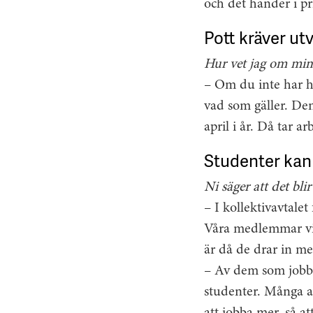
och det händer i pr
Pott kräver ut
Hur vet jag om min 
– Om du inte har ha
vad som gäller. Den
april i år. Då tar a
Studenter kan 
Ni säger att det bli
– I kollektivavtalet
Våra medlemmar vill
är då de drar in me
– Av dem som jobbar
studenter. Många av