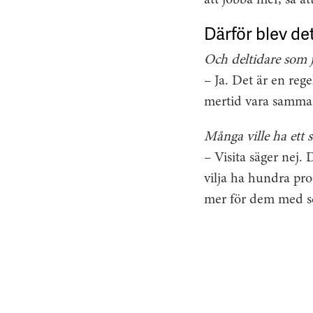
att jobba mer, så at
Därför blev det
Och deltidare som j
– Ja. Det är en rege
mertid vara samma 
Många ville ha ett s
– Visita säger nej.
vilja ha hundra proc
mer för dem med se