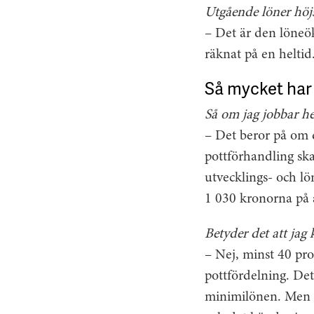
Utgående löner höjs
– Det är den löneök
räknat på en heltid.
Så mycket har d
Så om jag jobbar he
– Det beror på om d
pottförhandling ska
utvecklings- och l
1 030 kronorna på an
Betyder det att jag 
– Nej, minst 40 pro
pottfördelning. Det
minimilönen. Men fö