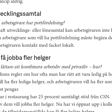
incip aldrig.
vecklingssamtal
arbetsgivare har pottfördelning?
ft utvecklings- eller lönesamtal kan arbetsgivaren inte 
 arbetsgivare som vill ha pottfördelning måste begära d
rbetsgivaren kontakt med facket lokalt.
få jobba fler helger
r lättare att kombinera arbetsliv med privatliv – hur?
 finns regler om hur ofta man har rätt att vara ledig på h
 ha fler lediga helger, och arbetsgivaren vill ha fler som
st pengar.
 i restaurang har 25 procent samtidigt stöd från CSN. 
 dem vill jobba fler helger. Nu har vi öppnat upp i koll