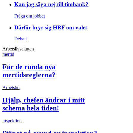
Kan jag säga nej till timbank?
Fråga om jobbet
Därför bryr sig HRF om valet
Debatt
Arbetslivsakuten
mertid
Får de runda nya
mertidsreglerna?
Arbetstid
Hjälp, chefen ändrar i mitt
schema hela tiden!
inspektion