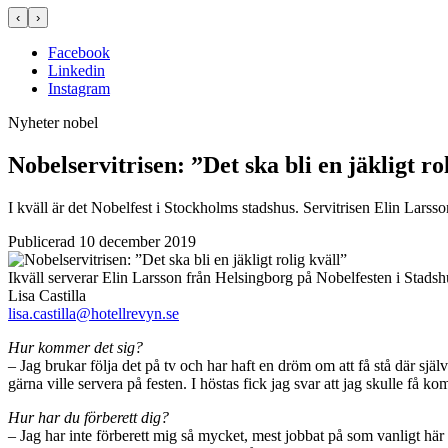
‹
›
Facebook
Linkedin
Instagram
Nyheter
nobel
Nobelservitrisen: ”Det ska bli en jäkligt ro
I kväll är det Nobelfest i Stockholms stadshus. Servitrisen Elin Lars
Publicerad 10 december 2019
Ikväll serverar Elin Larsson från Helsingborg på Nobelfesten i Stadsh
Lisa Castilla
lisa.castilla@hotellrevyn.se
Hur kommer det sig?
– Jag brukar följa det på tv och har haft en dröm om att få stå där sj
gärna ville servera på festen. I höstas fick jag svar att jag skulle f
Hur har du förberett dig?
– Jag har inte förberett mig så mycket, mest jobbat på som vanligt här