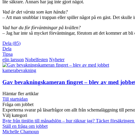
lite säkrare. Annars har jag inte gjort något.
Vad är det värsta som kan hända?
– Att man snubblar i trappan eller spiller något på en gäst. Det skulle i
Vad har du för förväntningar på kvällen?
– Jag har inte så mycket förväntningar, förutom att det kommer att bli e
Dela
(
85
)
Dela
Tipsa
elin larsson
Nobelfesten
Nyheter
kamerabevakning
Gav bevakningskameran fingret – blev av med jobbe
Hämtar fler artiklar
Till startsidan
Fråga om jobbet
Experterna svarar på läsarfrågor om allt från schemaläggning till pers
Välj kategori
Byte från timlön till månadslön – hur räknar jag?
Täcker försäkringen
Ställ en fråga om jobbet
Michelle Chamoun