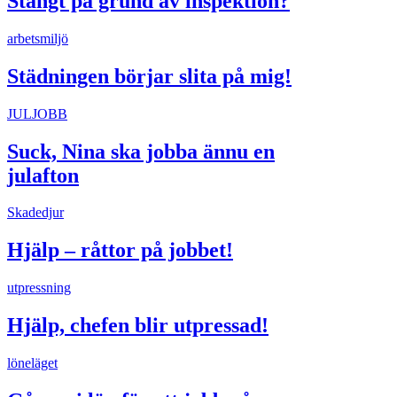
Stängt på grund av inspektion?
arbetsmiljö
Städningen börjar slita på mig!
JULJOBB
Suck, Nina ska jobba ännu en
julafton
Skadedjur
Hjälp – råttor på jobbet!
utpressning
Hjälp, chefen blir utpressad!
löneläget