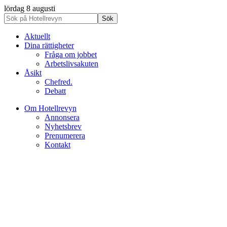
lördag 8 augusti
Aktuellt
Dina rättigheter
Fråga om jobbet
Arbetslivsakuten
Åsikt
Chefred.
Debatt
Om Hotellrevyn
Annonsera
Nyhetsbrev
Prenumerera
Kontakt