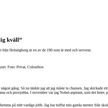
lig kväll”
son från Helsingborg är en av de 190 som är med och serverar.
uset.
Foto:
Privat, Colourbox
älv någon gång. Så nu tänkte jag att jag måste ta chansen. Jag skickade e
å komma och provjobba. I november var jag Nobel-aspirant, som det heter, 
 hemma på mitt vanliga jobb. Jag har träffat min gamla mentor från skol