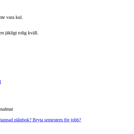
nte vara kul.
n jäkligt rolig kväll.
t
onalmat
 tappad plånbok?
Bryta semestern för jobb?