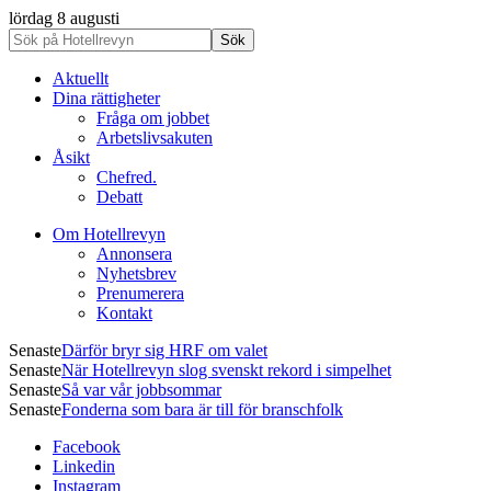
lördag 8 augusti
Aktuellt
Dina rättigheter
Fråga om jobbet
Arbetslivsakuten
Åsikt
Chefred.
Debatt
Om Hotellrevyn
Annonsera
Nyhetsbrev
Prenumerera
Kontakt
Senaste
Därför bryr sig HRF om valet
Senaste
När Hotellrevyn slog svenskt rekord i simpelhet
Senaste
Så var vår jobbsommar
Senaste
Fonderna som bara är till för branschfolk
Facebook
Linkedin
Instagram