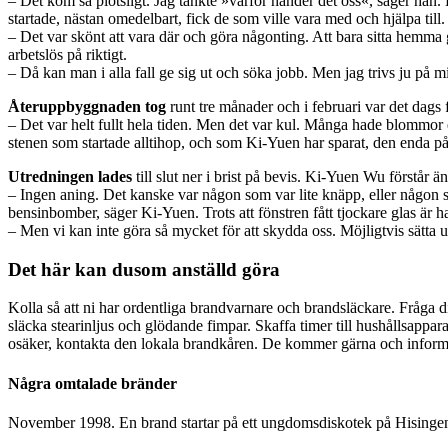
– Det kom så plötsligt. Jag tänkte »varför händer det oss«, säger ha
startade, nästan omedelbart, fick de som ville vara med och hjälpa till. 
– Det var skönt att vara där och göra någonting. Att bara sitta hemma gå
arbetslös på riktigt.
– Då kan man i alla fall ge sig ut och söka jobb. Men jag trivs ju på mitt
Återuppbyggnaden tog
runt tre månader och i februari var det dags
– Det var helt fullt hela tiden. Men det var kul. Många hade blommor 
stenen som startade alltihop, och som Ki-Yuen har sparat, den enda 
Utredningen lades
till slut ner i brist på bevis. Ki-Yuen Wu förstår ä
– Ingen aning. Det kanske var någon som var lite knäpp, eller någon so
bensinbomber, säger Ki-Yuen. Trots att fönstren fått tjockare glas är h
– Men vi kan inte göra så mycket för att skydda oss. Möjligtvis sätta u
Det här kan dusom anställd göra
Kolla så att ni har ordentliga brandvarnare och brandsläckare. Fråga d
släcka stearinljus och glödande fimpar. Skaffa timer till hushållsappa
osäker, kontakta den lokala brandkåren. De kommer gärna och inform
Några omtalade bränder
November 1998. En brand startar på ett ungdomsdiskotek på Hisingen 