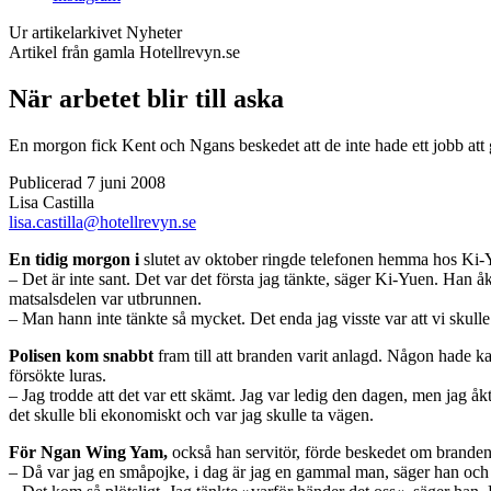
Ur artikelarkivet
Nyheter
Artikel från gamla Hotellrevyn.se
När arbetet blir till aska
En morgon fick Kent och Ngans beskedet att de inte hade ett jobb att g
Publicerad 7 juni 2008
Lisa Castilla
lisa.castilla@hotellrevyn.se
En tidig morgon i
slutet av oktober ringde telefonen hemma hos Ki-Y
– Det är inte sant. Det var det första jag tänkte, säger Ki-Yuen. Han 
matsalsdelen var utbrunnen.
– Man hann inte tänkte så mycket. Det enda jag visste var att vi skull
Polisen kom snabbt
fram till att branden varit anlagd. Någon hade ka
försökte luras.
– Jag trodde att det var ett skämt. Jag var ledig den dagen, men jag åk
det skulle bli ekonomiskt och var jag skulle ta vägen.
För Ngan Wing Yam,
också han servitör, förde beskedet om branden
– Då var jag en småpojke, i dag är jag en gammal man, säger han och s