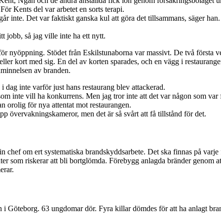
n. Kent, Ngan och de andra anställda fick lön genom försäkringsbolage
För Kents del var arbetet en sorts terapi.
r inte. Det var faktiskt ganska kul att göra det tillsammans, säger han. P
 jobb, så jag ville inte ha ett nytt.
 för nyöppning. Stödet från Eskilstunaborna var massivt. De två första v
eller kort med sig. En del av korten sparades, och en vägg i restaurang
påminnelsen av branden.
n i dag inte varför just hans restaurang blev attackerad.
m inte vill ha konkurrens. Men jag tror inte att det var någon som var 
an orolig för nya attentat mot restaurangen.
pp övervakningskameror, men det är så svårt att få tillstånd för det.
in chef om ert systematiska brandskyddsarbete. Det ska finnas på varje 
rater som riskerar att bli bortglömda. Förebygg anlagda bränder genom at
erar.
i Göteborg. 63 ungdomar dör. Fyra killar dömdes för att ha anlagt bra