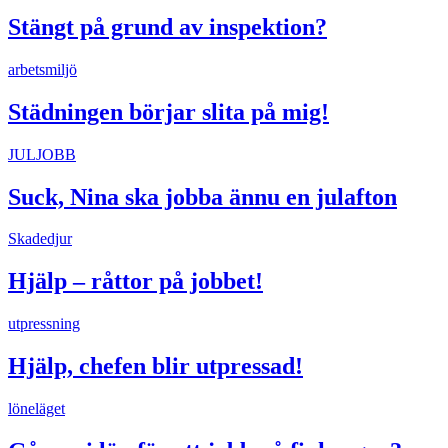
Stängt på grund av inspektion?
arbetsmiljö
Städningen börjar slita på mig!
JULJOBB
Suck, Nina ska jobba ännu en julafton
Skadedjur
Hjälp – råttor på jobbet!
utpressning
Hjälp, chefen blir utpressad!
löneläget