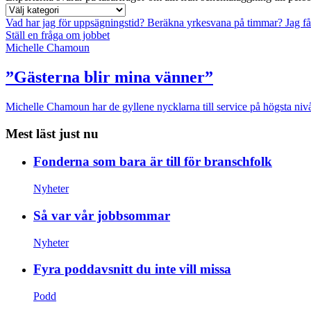
Vad har jag för uppsägningstid?
Beräkna yrkesvana på timmar?
Jag f
Ställ en fråga om jobbet
Michelle Chamoun
”Gästerna blir mina vänner”
Michelle Chamoun har de gyllene nycklarna till service på högsta nivå
Mest läst just nu
Fonderna som bara är till för branschfolk
Nyheter
Så var vår jobbsommar
Nyheter
Fyra poddavsnitt du inte vill missa
Podd