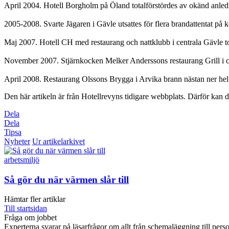
April 2004. Hotell Borgholm på Öland totalförstördes av okänd anledni
2005-2008. Svarte Jägaren i Gävle utsattes för flera brandattentat på ko
Maj 2007. Hotell CH med restaurang och nattklubb i centrala Gävle tot
November 2007. Stjärnkocken Melker Anderssons restaurang Grill i cen
April 2008. Restaurang Olssons Brygga i Arvika brann nästan ner helt
Den här artikeln är från Hotellrevyns tidigare webbplats. Därför kan de
Dela
Dela
Tipsa
Nyheter
Ur artikelarkivet
arbetsmiljö
Så gör du när värmen slår till
Hämtar fler artiklar
Till startsidan
Fråga om jobbet
Experterna svarar på läsarfrågor om allt från schemaläggning till pers