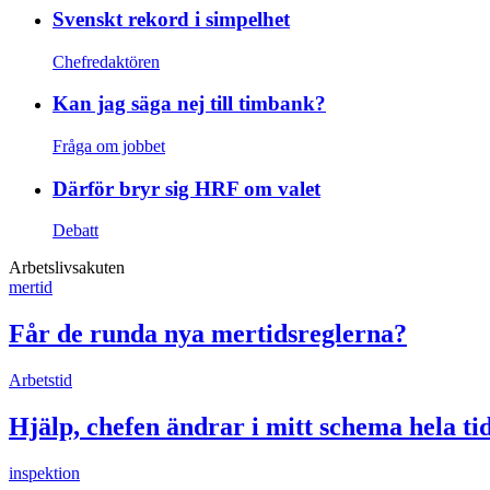
Svenskt rekord i simpelhet
Chefredaktören
Kan jag säga nej till timbank?
Fråga om jobbet
Därför bryr sig HRF om valet
Debatt
Arbetslivsakuten
mertid
Får de runda nya mertidsreglerna?
Arbetstid
Hjälp, chefen ändrar i mitt schema hela ti
inspektion