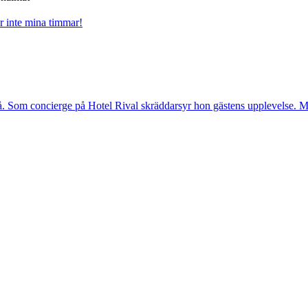
år inte mina timmar!
. Som concierge på Hotel Rival skräddarsyr hon gästens upp­levelse. Me