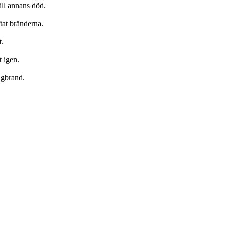
ill annans död.
ftat bränderna.
t.
 igen.
ngbrand.