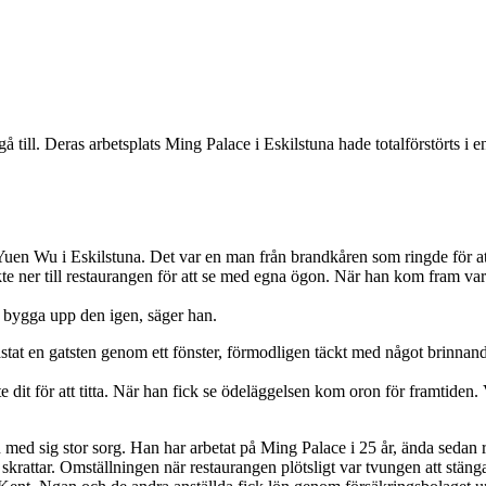
å till. Deras arbetsplats Ming Palace i Eskilstuna hade totalförstörts i
uen Wu i Eskilstuna. Det var en man från brandkåren som ringde för att
åkte ner till restaurangen för att se med egna ögon. När han kom fram v
e bygga upp den igen, säger han.
stat en gatsten genom ett fönster, förmodligen täckt med något brinnande
te dit för att titta. När han fick se ödeläggelsen kom oron för framtiden
 med sig stor sorg. Han har arbetat på Ming Palace i 25 år, ända sedan
krattar. Omställningen när restaurangen plötsligt var tvungen att stäng