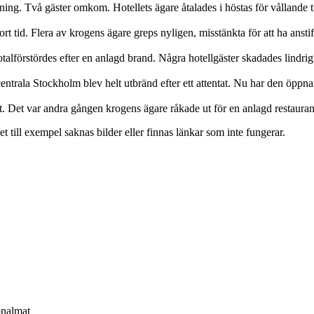
ng. Två gäster omkom. Hotellets ägare åtalades i höstas för vållande t
rt tid. Flera av krogens ägare greps nyligen, misstänkta för att ha ansti
alförstördes efter en anlagd brand. Några hotellgäster skadades lindrig
trala Stockholm blev helt utbränd efter ett attentat. Nu har den öppnat
. Det var andra gången krogens ägare råkade ut för en anlagd restaura
t till exempel saknas bilder eller finnas länkar som inte fungerar.
onalmat