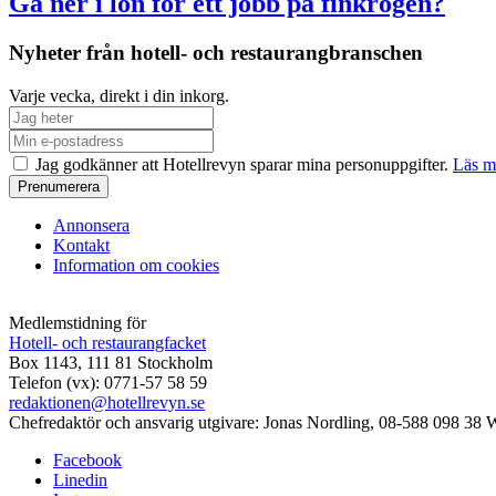
Gå ner i lön för ett jobb på finkrogen?
Nyheter från hotell- och restaurangbranschen
Varje vecka, direkt i din inkorg.
Jag godkänner att Hotellrevyn sparar mina personuppgifter.
Läs m
Annonsera
Kontakt
Information om cookies
Medlemstidning för
Hotell- och restaurangfacket
Box 1143, 111 81 Stockholm
Telefon (vx): 0771-57 58 59
redaktionen@hotellrevyn.se
Chefredaktör och ansvarig utgivare:
Jonas Nordling, 08-588 098 38
W
Facebook
Linedin