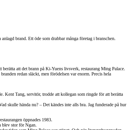
 en anlagd brand. Ett öde som drabbar många företag i branschen.
 berätta att det brann på Ki-Yuens livsverk, restaurang Ming Palace.
ar branden redan släckt, men förödelsen var enorm. Precis hela
. Kent Tang, servitör, trodde att kollegan som ringde för att berätta
. Vad skulle hända nu? – Det kändes inte alls bra. Jag funderade på hur
 restaurangen öppnades 1983.
a blev stor för Ngan.