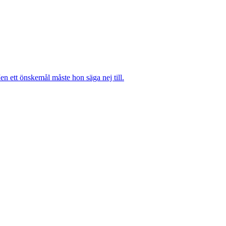
n ett önskemål måste hon säga nej till.