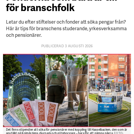
för branschfolk
Letar du efter stiftelser och fonder att söka pengar från?
Här är tips för branschens studerande, yrkesverksamma
och pensionärer.
PUBLICERAD 3 AUGUSTI 2026
Det finns stipendier att söka för pensionärer med koppling till Hasselbacken, den som är
anställd på Kolmårdens djurpark och göteborgare – bara för att nämna några.
FOTO: