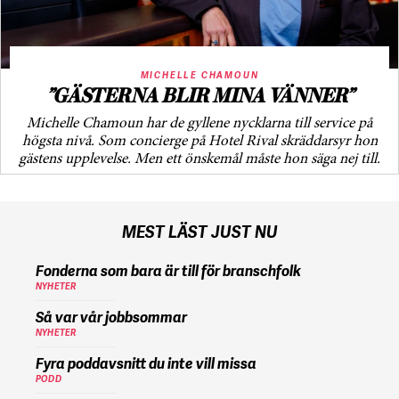
MICHELLE CHAMOUN
”GÄSTERNA BLIR MINA VÄNNER”
Michelle Chamoun har de gyllene nycklarna till service på
högsta nivå. Som concierge på Hotel Rival skräddarsyr hon
gästens upp­levelse. Men ett önskemål måste hon säga nej till.
MEST LÄST JUST NU
Fonderna som bara är till för branschfolk
NYHETER
Så var vår jobbsommar
NYHETER
Fyra poddavsnitt du inte vill missa
PODD