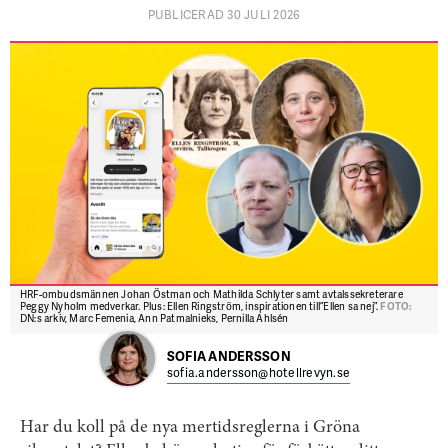
PUBLICERAD 30 JULI 2026
HRF-ombudsmännen Johan Östman och Mathilda Schlyter samt avtalssekreterare
Peggy Nyholm medverkar. Plus: Ellen Ringström, inspirationen till ”Ellen sa nej”.
FOTO:
DN:s arkiv, Marc Femenia, Ann Patmalnieks, Pernilla Ahlsén
SOFIA ANDERSSON
sofia.andersson@hotellrevyn.se
Har du koll på de nya mertidsreglerna i Gröna