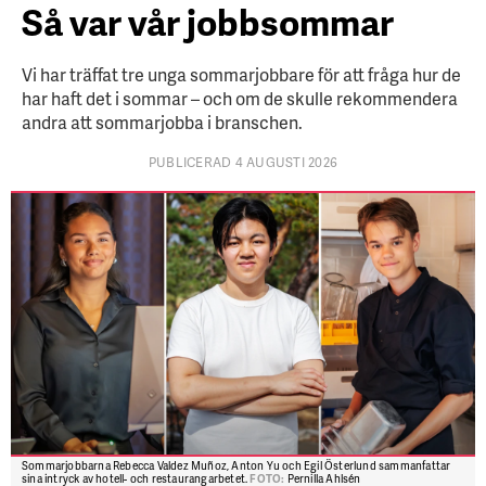
Så var vår jobbsommar
Vi har träffat tre unga sommarjobbare för att fråga hur de
har haft det i sommar – och om de skulle rekommendera
andra att sommarjobba i branschen.
PUBLICERAD 4 AUGUSTI 2026
Sommarjobbarna Rebecca Valdez Muñoz, Anton Yu och Egil Österlund sammanfattar
sina intryck av hotell- och restaurangarbetet.
FOTO:
Pernilla Ahlsén