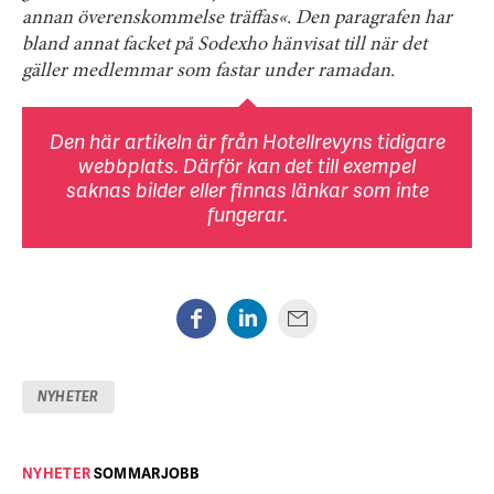
annan överenskommelse träffas«. Den paragrafen har
bland annat facket på Sodexho hänvisat till när det
gäller medlemmar som fastar under ramadan.
Den här artikeln är från Hotellrevyns tidigare
webbplats. Därför kan det till exempel
saknas bilder eller finnas länkar som inte
fungerar.
NYHETER
NYHETER
SOMMARJOBB